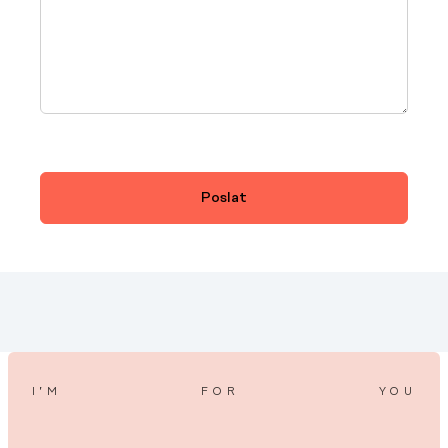
I’M
FOR
YOU