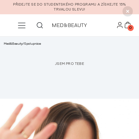
Přeskočit na hlavní obsah
PŘIDEJTE SE DO STUDENTSKÉHO PROGRAMU A ZÍSKEJTE 15%
TRVALOU SLEVU!
0
Med&Beauty
/
Spolupráce
JSEM PRO TEBE