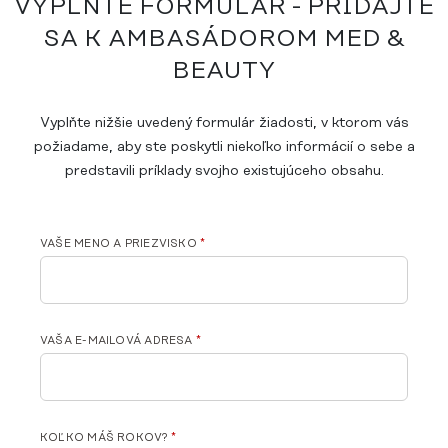
VYPLŇTE FORMULÁR - PRIDAJTE
SA K AMBASÁDOROM MED &
BEAUTY
Vyplňte nižšie uvedený formulár žiadosti, v ktorom vás
požiadame, aby ste poskytli niekoľko informácií o sebe a
predstavili príklady svojho existujúceho obsahu.
VAŠE MENO A PRIEZVISKO
*
VAŠA E-MAILOVÁ ADRESA
*
KOĽKO MÁŠ ROKOV?
*