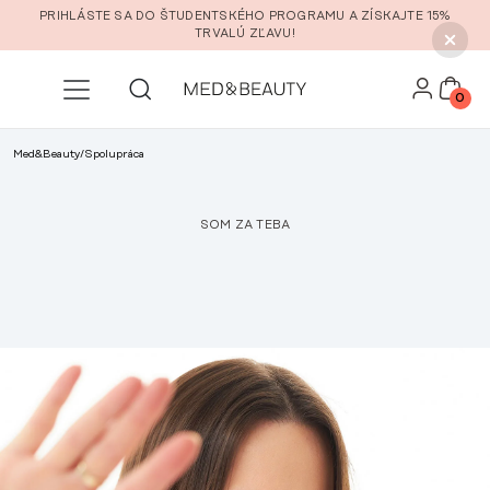
Prejsť na hlavný obsah
PRIHLÁSTE SA DO ŠTUDENTSKÉHO PROGRAMU A ZÍSKAJTE 15%
TRVALÚ ZĽAVU!
0
Med&Beauty
/
Spolupráca
SOM ZA TEBA