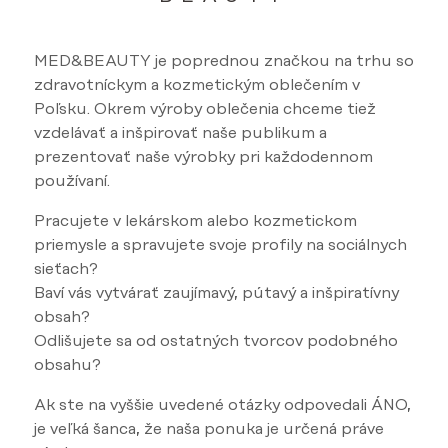
MED&BEAUTY je poprednou značkou na trhu so
zdravotníckym a kozmetickým oblečením v
Poľsku. Okrem výroby oblečenia chceme tiež
vzdelávať a inšpirovať naše publikum a
prezentovať naše výrobky pri každodennom
používaní.
Pracujete v lekárskom alebo kozmetickom
priemysle a spravujete svoje profily na sociálnych
sieťach?
Baví vás vytvárať zaujímavý, pútavý a inšpiratívny
obsah?
Odlišujete sa od ostatných tvorcov podobného
obsahu?
Ak ste na vyššie uvedené otázky odpovedali ÁNO,
je veľká šanca, že naša ponuka je určená práve