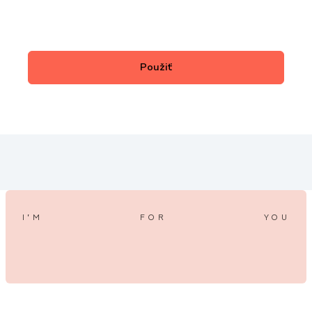
I’M
FOR
YOU