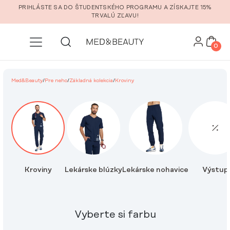
Prejsť na hlavný obsah
PRIHLÁSTE SA DO ŠTUDENTSKÉHO PROGRAMU A ZÍSKAJTE 15%
TRVALÚ ZĽAVU!
0
Med&Beauty
/
Pre neho
/
Základná kolekcia
/
Kroviny
Kroviny
Lekárske blúzky
Lekárske nohavice
Výstup
Vyberte si farbu