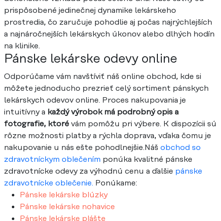
prispôsobené jedinečnej dynamike lekárskeho
prostredia, čo zaručuje pohodlie aj počas najrýchlejších
a najnáročnejších lekárskych úkonov alebo dlhých hodín
na klinike.
Pánske lekárske odevy online
Odporúčame vám navštíviť náš online obchod, kde si
môžete jednoducho prezrieť celý sortiment pánskych
lekárskych odevov online. Proces nakupovania je
intuitívny a
každý výrobok má podrobný opis a
fotografie, ktoré
vám pomôžu pri výbere. K dispozícii sú
rôzne možnosti platby a rýchla doprava, vďaka čomu je
nakupovanie u nás ešte pohodlnejšie.Náš
obchod so
zdravotníckym oblečením
ponúka kvalitné pánske
zdravotnícke odevy za výhodnú cenu a ďalšie
pánske
zdravotnícke oblečenie.
Ponúkame:
Pánske lekárske blúzky
Pánske lekárske nohavice
Pánske lekárske plášte