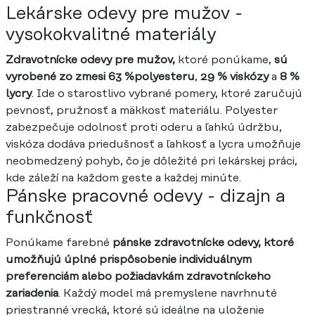
Lekárske odevy pre mužov -
vysokokvalitné materiály
Zdravotnícke odevy pre mužov,
ktoré ponúkame,
sú
vyrobené zo zmesi 63 %
polyesteru
,
29 % viskózy
a
8 %
lycry
. Ide o starostlivo vybrané pomery, ktoré zaručujú
pevnosť, pružnosť a mäkkosť materiálu. Polyester
zabezpečuje odolnosť proti oderu a ľahkú údržbu,
viskóza dodáva priedušnosť a ľahkosť a lycra umožňuje
neobmedzený pohyb, čo je dôležité pri lekárskej práci,
kde záleží na každom geste a každej minúte.
Pánske pracovné odevy - dizajn a
funkčnosť
Ponúkame farebné
pánske zdravotnícke odevy,
ktoré
umožňujú úplné prispôsobenie individuálnym
preferenciám alebo požiadavkám zdravotníckeho
zariadenia
. Každý model má premyslene navrhnuté
priestranné vrecká, ktoré sú ideálne na uloženie