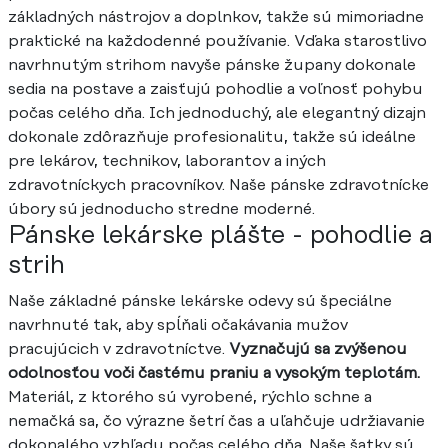
základných nástrojov a doplnkov, takže sú mimoriadne
praktické na každodenné používanie. Vďaka starostlivo
navrhnutým strihom navyše pánske župany dokonale
sedia na postave a zaisťujú pohodlie a voľnosť pohybu
počas celého dňa. Ich jednoduchý, ale elegantný dizajn
dokonale zdôrazňuje profesionalitu, takže sú ideálne
pre lekárov, technikov, laborantov a iných
zdravotníckych pracovníkov. Naše pánske zdravotnícke
úbory sú jednoducho stredne moderné.
Pánske lekárske plášte - pohodlie a
strih
Naše základné pánske lekárske odevy sú špeciálne
navrhnuté tak, aby spĺňali očakávania mužov
pracujúcich v zdravotníctve.
Vyznačujú sa zvýšenou
odolnosťou voči častému praniu a vysokým teplotám.
Materiál, z ktorého sú vyrobené, rýchlo schne a
nemačká sa, čo výrazne šetrí čas a uľahčuje udržiavanie
dokonalého vzhľadu počas celého dňa. Naše šatky sú