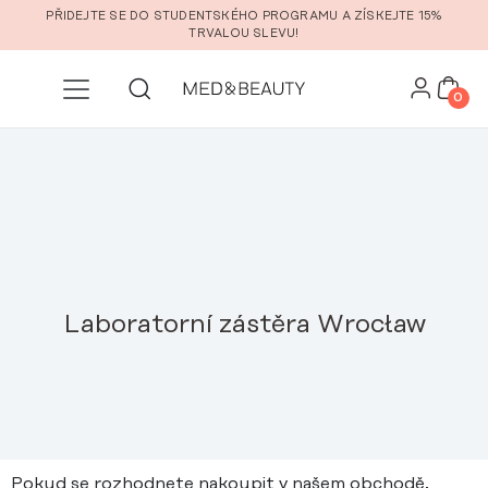
Přeskočit na hlavní obsah
PŘIDEJTE SE DO STUDENTSKÉHO PROGRAMU A ZÍSKEJTE 15%
TRVALOU SLEVU!
0
Laboratorní zástěra Wrocław
Pokud se rozhodnete nakoupit v našem obchodě,