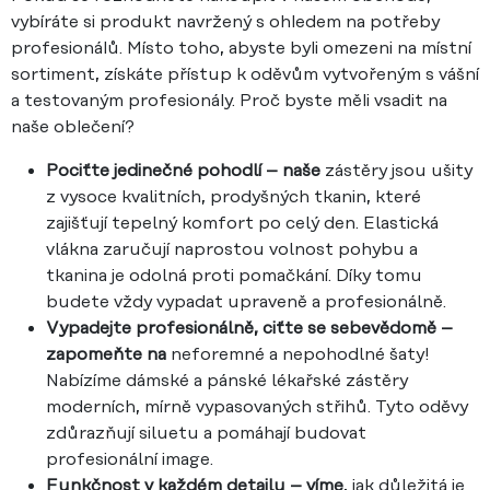
vybíráte si produkt navržený s ohledem na potřeby
profesionálů. Místo toho, abyste byli omezeni na místní
sortiment, získáte přístup k oděvům vytvořeným s vášní
a testovaným profesionály. Proč byste měli vsadit na
naše oblečení?
Pociťte jedinečné pohodlí – naše
zástěry jsou ušity
z vysoce kvalitních, prodyšných tkanin, které
zajišťují tepelný komfort po celý den. Elastická
vlákna zaručují naprostou volnost pohybu a
tkanina je odolná proti pomačkání. Díky tomu
budete vždy vypadat upraveně a profesionálně.
Vypadejte profesionálně, ciťte se sebevědomě –
zapomeňte na
neforemné a nepohodlné šaty!
Nabízíme dámské a pánské lékařské zástěry
moderních, mírně vypasovaných střihů. Tyto oděvy
zdůrazňují siluetu a pomáhají budovat
profesionální image.
Funkčnost v každém detailu – víme
, jak důležitá je