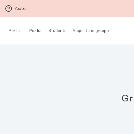
Vai al contenuto principale
Aiuto
Per lei
Per lui
Studenti
Acquisto di gruppo
Gr