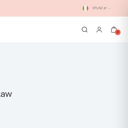
(PLN)
zł
0
ław