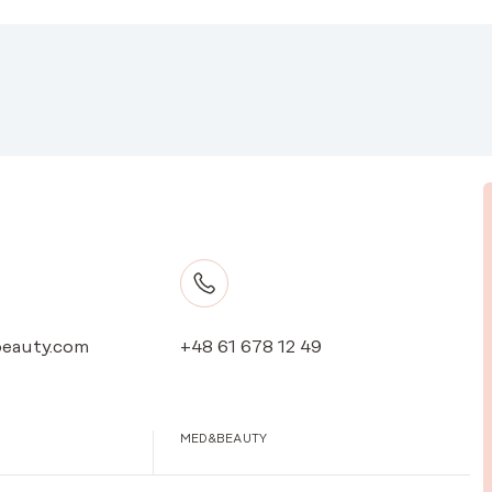
eauty.com
+48 61 678 12 49
MED&BEAUTY