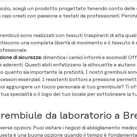
ozio, scegli un prodotto progettato tenendo conto delle es
 a capi creati con passione e testati da professionisti. Perc
grembiuli sono realizzati con tessuti traspiranti di alta qu
rantiscono una completa libertà di movimento e il tessuto è
ofessionale.
ione di sicurezza:
dimentica i camici informi e scomodi! Of
aderenti. Questi abiti enfatizzano la silhouette e aiutano
 quanto sia importante la praticità. I nostri grembiuli son
essori essenziali. I resistenti bottoni a pressione permetto
oi aggiungere un tocco personale al tuo grembiule? Ti off
a tua specialità o il logo del tuo locale per sottolineare la
rembiule da laboratorio a Bre
verse opzioni. Puoi visitare i negozi di abbigliamento medic
 Questa è una buona opzione quando il tempo è fondamenta