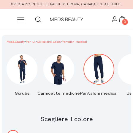
Vai al contenuto principale
SPEDIAMO IN TUTTI I PAESI D'EUROPA, CANADA E STATI UNITI.
0
Med&Beauty
/
Per lui
/
Collezione Basic
/
Pantaloni medical
Scrubs
Camicette mediche
Pantaloni medical
Usc
Scegliere il colore