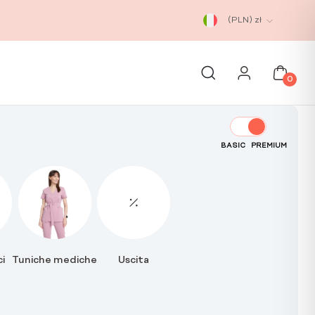
(PLN)
zł
0
BASIC
PREMIUM
i
Tuniche mediche
Uscita