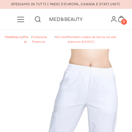
Vai al contenuto principale
SPEDIAMO IN TUTTI I PAESI D'EUROPA, CANADA E STATI UNITI.
0
Med&Beauty
/
Per
/
Collezione
/
Scrubs
/
Pantaloni medici da donna scrubs
lei
Premium
premium BIANCO