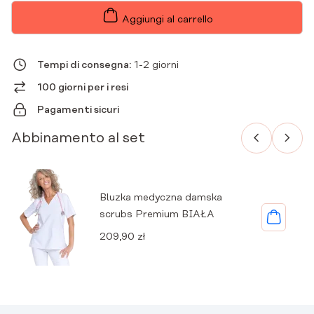
DONNA
SCRUBS
Aggiungi al carrello
PREMIUM
BIANCO
QUANTITÀ
Tempi di consegna:
1-2 giorni
100 giorni per i resi
Pagamenti sicuri
Abbinamento al set
Bluzka medyczna damska
scrubs Premium BIAŁA
209,90
zł