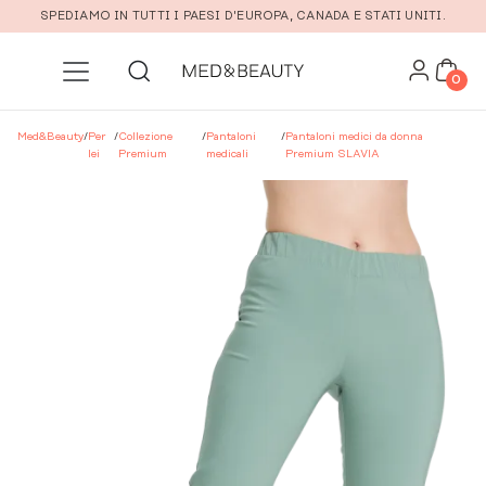
Vai al contenuto principale
SPEDIAMO IN TUTTI I PAESI D'EUROPA, CANADA E STATI UNITI.
0
Med&Beauty
/
Per
/
Collezione
/
Pantaloni
/
Pantaloni medici da donna
lei
Premium
medicali
Premium SLAVIA