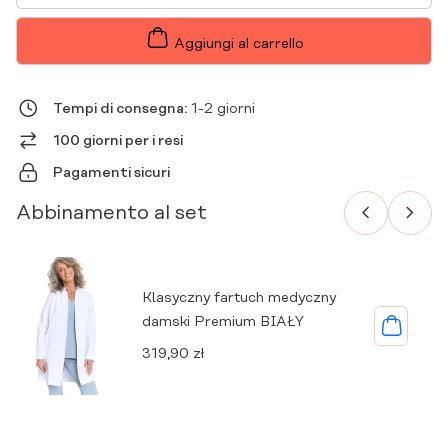
DA
DONNA
PREMIUM
Aggiungi al carrello
SLAVIA
QUANTITÀ
Tempi di consegna:
1-2 giorni
100 giorni per i resi
Pagamenti sicuri
Abbinamento al set
Klasyczny fartuch medyczny
damski Premium BIAŁY
319,90
zł