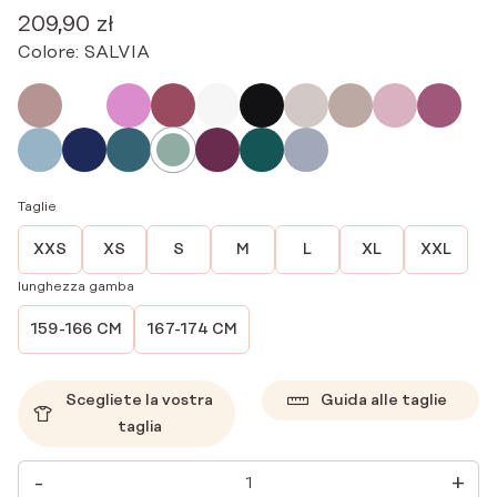
209,90
zł
Colore:
SALVIA
Taglie
XXS
XS
S
M
L
XL
XXL
lunghezza gamba
159-166 CM
167-174 CM
Scegliete la vostra
Guida alle taglie
taglia
PANTALONI
-
+
MEDICI