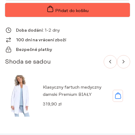
PREMIUM
SLAVIA
Přidat do košíku
MNOŽSTVÍ
Doba dodání:
1-2 dny
100 dní na vrácení zboží
Bezpečné platby
Shoda se sadou
Klasyczny fartuch medyczny
damski Premium BIAŁY
319,90
zł