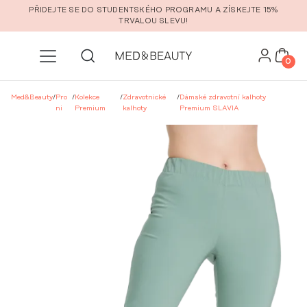
Přeskočit na hlavní obsah
PŘIDEJTE SE DO STUDENTSKÉHO PROGRAMU A ZÍSKEJTE 15%
TRVALOU SLEVU!
0
Med&Beauty
/
Pro
/
Kolekce
/
Zdravotnické
/
Dámské zdravotní kalhoty
ni
Premium
kalhoty
Premium SLAVIA