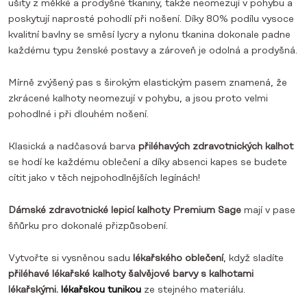
ušity z měkké a prodyšné tkaniny, takže neomezují v pohybu a
poskytují naprosté pohodlí při nošení. Díky 80% podílu vysoce
kvalitní bavlny se směsí lycry a nylonu tkanina dokonale padne
každému typu ženské postavy a zároveň je odolná a prodyšná.
Mírně zvýšený pas s širokým elastickým pasem znamená, že
zkrácené kalhoty neomezují v pohybu, a jsou proto velmi
pohodlné i při dlouhém nošení.
Klasická a nadčasová barva
přiléhavých zdravotnických kalhot
se hodí ke každému oblečení a díky absenci kapes se budete
cítit jako v těch nejpohodlnějších legínách!
Dámské zdravotnické lepicí kalhoty Premium Sage
mají v pase
šňůrku pro dokonalé přizpůsobení.
Vytvořte si vysněnou sadu
lékařského oblečení
, když sladíte
přiléhavé lékařské kalhoty šalvějové barvy s kalhotami
lékařskými.
lékařskou tunikou
ze stejného materiálu.