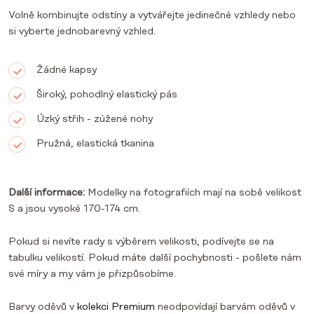
Volně kombinujte odstíny a vytvářejte jedinečné vzhledy nebo
si vyberte jednobarevný vzhled.
Žádné kapsy
Široký, pohodlný elastický pás
Úzký střih - zúžené nohy
Pružná, elastická tkanina
Další informace:
Modelky na fotografiích mají na sobě velikost
S a jsou vysoké 170-174 cm.
Pokud si nevíte rady s výběrem velikosti, podívejte se na
tabulku velikostí. Pokud máte další pochybnosti - pošlete nám
své míry a my vám je přizpůsobíme.
Barvy oděvů v
kolekci Premium
neodpovídají barvám oděvů v