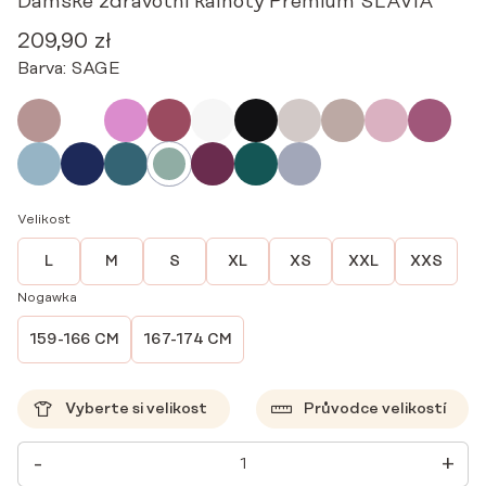
Dámské zdravotní kalhoty Premium SLAVIA
209,90
zł
Barva:
SAGE
Velikost
L
M
S
XL
XS
XXL
XXS
Nogawka
159-166 CM
167-174 CM
Vyberte si velikost
Průvodce velikostí
DÁMSKÉ
-
+
ZDRAVOTNÍ
KALHOTY