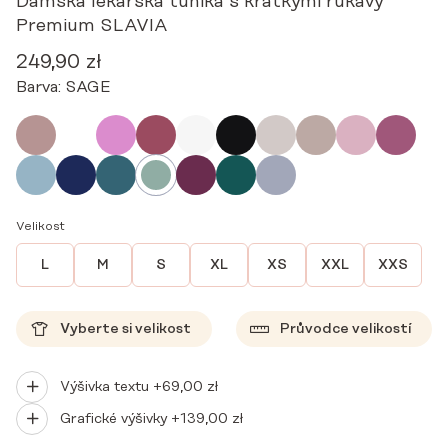
Dámská lékařská tunika s krátkými rukávy
Premium SLAVIA
249,90
zł
Barva:
SAGE
Velikost
L
M
S
XL
XS
XXL
XXS
Vyberte si velikost
Průvodce velikostí
Výšivka textu +
69,00
zł
Grafické výšivky +
139,00
zł