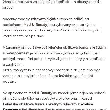
ženské postavě a zajistí plné pohodlí během dlouhých hodin
práce.
Všechny modely
zdravotnických
svrchních
oděvů
od
společnosti
Med & Beauty
jsou vybaveny prostornými a
praktickými kapsami, do kterých můžete uložit všechny věci,
které chcete mít po ruce.
Významný přínos
šalvějová lékařská obálková tunika s krátkými
rukávy premium
je jeho zapínání ve výstřihu. Abychom vám
poskytli maximální pohodlí, vybavili jsme ho skrytým knoflíkem
a zapínáním.
Srdíčkový výstřih je nadčasový i moderní a délka tuniky byla
zvolena tak, aby krásně seděla na každém typu ženské
postavy.
Ve společnosti
Med & Beauty
se zaměřujeme nejen na pohodlí
při nošení, ale také na estetický a profesionální vzhled.
Lékařská obálková tunika s krátkým rukávem z
kolekce