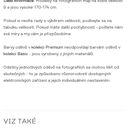
Další informace:
Modelky na fotografiích mají na sobě velikost
S a jsou vysoké 170-174 cm.
Pokud si nevíte rady s výběrem velikosti, podívejte se na
tabulku velikostí. Pokud máte další pochybnosti - pošlete nám
své míry a my vám je přizpůsobíme.
Barvy oděvů v
kolekci Premium
neodpovídají barvám oděvů v
kolekci Basic
- jsou vyrobeny z jiných materiálů.
Odstíny jednotlivých oděvů na fotografiích se mohou lišit od
skutečných - to je způsobeno různorodostí dostupných
elektronických zařízení a jejich individuálním nastavením.
VIZ TAKÉ