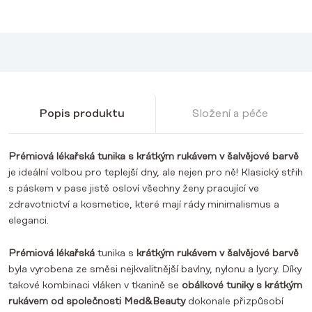
Popis produktu
Složení a péče
Prémiová lékařská tunika s krátkým rukávem v šalvějové barvě
je ideální volbou pro teplejší dny, ale nejen pro ně! Klasický střih
s páskem v pase jistě osloví všechny ženy pracující ve
zdravotnictví a kosmetice, které mají rády minimalismus a
eleganci.
Prémiová lékařská
tunika s
krátkým rukávem
v šalvějové barvě
byla vyrobena ze směsi nejkvalitnější bavlny, nylonu a lycry. Díky
takové kombinaci vláken v tkanině se
obálkové tuniky s krátkým
rukávem od společnosti Med&Beauty
dokonale přizpůsobí