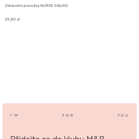
Zdravotní ponožky NURSE SQUAD
L
25,90
zł
2
I’M
FOR
YOU