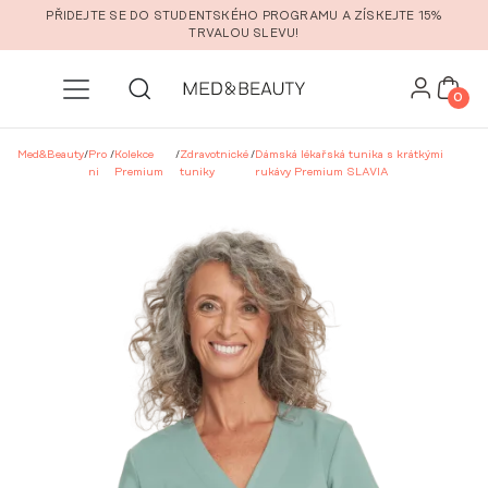
Přeskočit na hlavní obsah
PŘIDEJTE SE DO STUDENTSKÉHO PROGRAMU A ZÍSKEJTE 15%
TRVALOU SLEVU!
0
Med&Beauty
/
Pro
/
Kolekce
/
Zdravotnické
/
Dámská lékařská tunika s krátkými
ni
Premium
tuniky
rukávy Premium SLAVIA