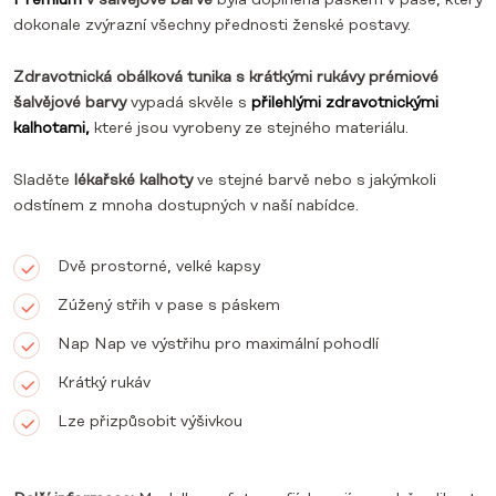
Premium
v šalvějové barvě
byla doplněna páskem v pase, který
dokonale zvýrazní všechny přednosti ženské postavy.
Zdravotnická obálková tunika s krátkými rukávy prémiové
šalvějové barvy
vypadá skvěle s
přilehlými zdravotnickými
kalhotami,
které jsou vyrobeny ze stejného materiálu.
Sladěte
lékařské kalhoty
ve stejné barvě nebo s jakýmkoli
odstínem z mnoha dostupných v naší nabídce.
Dvě prostorné, velké kapsy
Zúžený střih v pase s páskem
Nap Nap ve výstřihu pro maximální pohodlí
Krátký rukáv
Lze přizpůsobit výšivkou