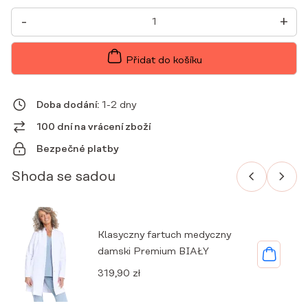
DÁMSKÁ
-
+
LÉKAŘSKÁ
TUNIKA
S
KRÁTKÝMI
Přidat do košíku
RUKÁVY
PREMIUM
SLAVIA
MNOŽSTVÍ
Doba dodání:
1-2 dny
100 dní na vrácení zboží
Bezpečné platby
Shoda se sadou
Klasyczny fartuch medyczny
damski Premium BIAŁY
319,90
zł