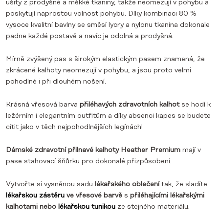
ušity z prodyšné a měkké tkaniny, takže neomezují v pohybu a
poskytují naprostou volnost pohybu. Díky kombinaci 80 %
vysoce kvalitní bavlny se směsí lycry a nylonu tkanina dokonale
padne každé postavě a navíc je odolná a prodyšná.
Mírně zvýšený pas s širokým elastickým pasem znamená, že
zkrácené kalhoty neomezují v pohybu, a jsou proto velmi
pohodlné i při dlouhém nošení.
Krásná vřesová barva
přiléhavých zdravotních kalhot
se hodí k
ležérním i elegantním outfitům a díky absenci kapes se budete
cítit jako v těch nejpohodlnějších legínách!
Dámské zdravotní přilnavé kalhoty Heather Premium
mají v
pase stahovací šňůrku pro dokonalé přizpůsobení.
Vytvořte si vysněnou sadu
lékařského oblečení
tak, že sladíte
lékařskou zástěru
ve vřesové barvě
s
přiléhajícími lékařskými
kalhotami nebo
lékařskou tunikou
ze stejného materiálu.