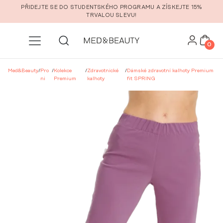
Přeskočit na hlavní obsah
PŘIDEJTE SE DO STUDENTSKÉHO PROGRAMU A ZÍSKEJTE 15%
TRVALOU SLEVU!
0
Med&Beauty
/
Pro
/
Kolekce
/
Zdravotnické
/
Dámské zdravotní kalhoty Premium
ni
Premium
kalhoty
fit SPRING