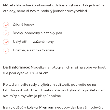
Můžete libovolně kombinovat odstíny a vytvářet tak jedinečné
vzhledy, nebo si zvolit klasický jednobarevný vzhled.
Žádné kapsy
Široký, pohodlný elastický pás
Úzký střih - zúžené nohy
Pružná, elastická tkanina
Další informace:
Modelky na fotografiích mají na sobě velikost
S a jsou vysoké 170-174 cm.
Pokud si nevíte rady s výběrem velikosti, podívejte se na
tabulku velikostí. Pokud máte další pochybnosti - pošlete nám
své míry a my vám je přizpůsobíme.
Barvy oděvů v
kolekci Premium
neodpovídají barvám oděvů v