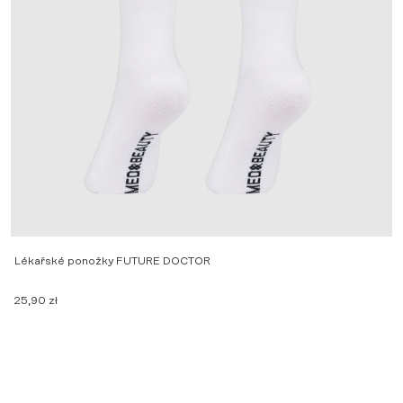
Lékařské ponožky FUTURE DOCTOR
Z
25,90
zł
2