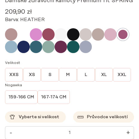
Dámské zdravotní kalhoty Premium fit SPRING
209,90
zł
Barva:
HEATHER
Velikost
XXS
XS
S
M
L
XL
XXL
Nogawka
159-166 CM
167-174 CM
Vyberte si velikost
Průvodce velikostí
DÁMSKÉ
-
+
ZDRAVOTNÍ
KALHOTY