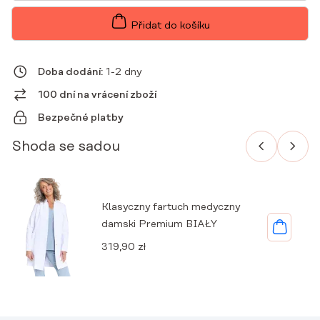
PREMIUM
FIT
Přidat do košíku
SPRING
MNOŽSTVÍ
Doba dodání:
1-2 dny
100 dní na vrácení zboží
Bezpečné platby
Shoda se sadou
Klasyczny fartuch medyczny
damski Premium BIAŁY
319,90
zł