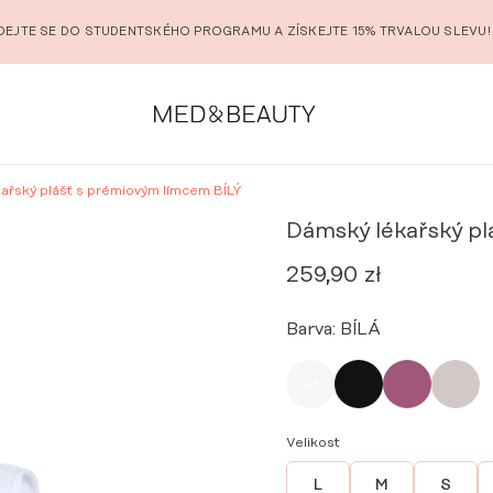
DEJTE SE DO STUDENTSKÉHO PROGRAMU A ZÍSKEJTE 15% TRVALOU SLEVU!
ařský plášť s prémiovým límcem BÍLÝ
Dámský lékařský pl
259,90
zł
Barva:
BÍLÁ
Velikost
L
M
S