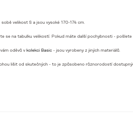
 sobě velikost S a jsou vysoké 170-174 cm.
ejte se na tabulku velikostí. Pokud máte další pochybnosti - pošle
rvám oděvů v
kolekci Basic
- jsou vyrobeny z jiných materiálů.
hou lišit od skutečných - to je způsobeno různorodostí dostupných 