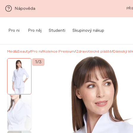
Přeskočit na hlavní obsah
Nápověda
PŘI
Pro ni
Pro něj
Studenti
Skupinový nákup
Med&Beauty
/
Pro ni
/
Kolekce Premium
/
Zdravotnické pláště
/
Dámský lék
1
/
3