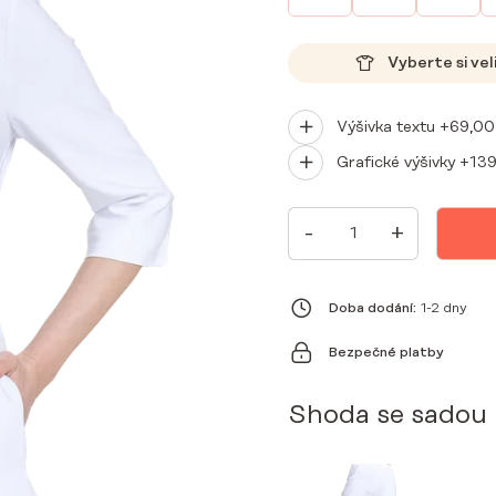
Vyberte si vel
Výšivka textu +
69,0
Grafické výšivky +
13
DÁMSKÝ
-
+
LÉKAŘSKÝ
PLÁŠŤ
S
PRÉMIOVÝM
LÍMCEM
Doba dodání:
1-2 dny
BÍLÝ
MNOŽSTVÍ
Bezpečné platby
Shoda se sadou