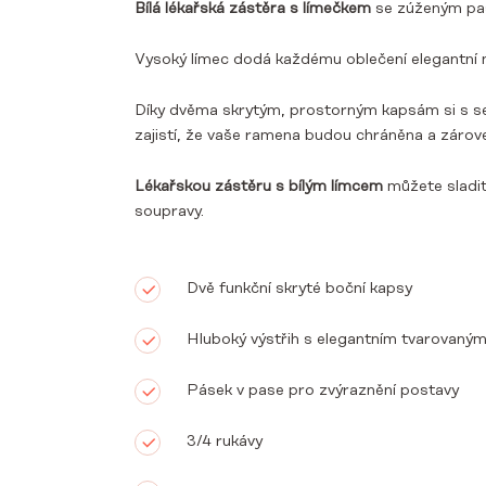
Bílá lékařská zástěra s límečkem
se zúženým pas
Vysoký límec dodá každému oblečení elegantní ná
Díky dvěma skrytým, prostorným kapsám si s se
zajistí, že vaše ramena budou chráněna a zárov
Lékařskou zástěru s bílým límcem
můžete sladi
soupravy.
Dvě funkční skryté boční kapsy
Hluboký výstřih s elegantním tvarovaný
Pásek v pase pro zvýraznění postavy
3/4 rukávy