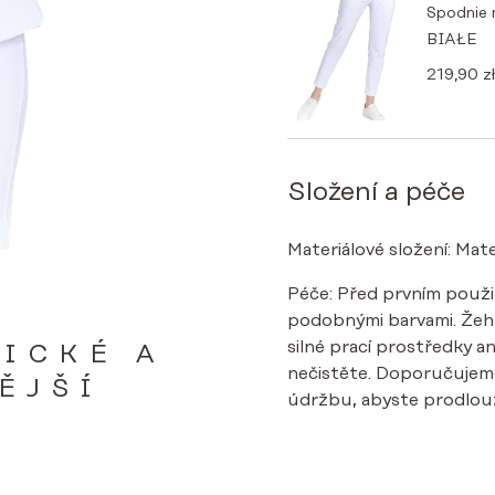
Spodnie
BIAŁE
219,90
zł
Složení a péče
Materiálové složení: Mate
Péče: Před prvním použi
podobnými barvami. Žehle
silné prací prostředky an
ICKÉ A
nečistěte. Doporučujem
ĚJŠÍ
údržbu, abyste prodlouži