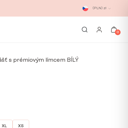
(PLN)
zł
0
ášť s prémiovým límcem BÍLÝ
XL
XS