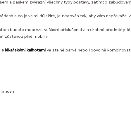
em a páskem zvýrazní všechny typy postavy, zatímco zabudovaný kl
dech a co je velmi důležité, je tvarován tak, aby vám nepřekážel 
bou budete moci vzít veškeré příslušenství a drobné předměty, kt
eň zůstanou plně mobilní.
t
s
lékařskými kalhotami
ve stejné barvě nebo libovolně kombinovat 
m límcem