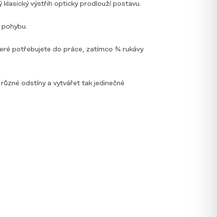
asický výstřih opticky prodlouží postavu.
v pohybu.
eré potřebujete do práce, zatímco ¾ rukávy
různé odstíny a vytvářet tak jedinečné