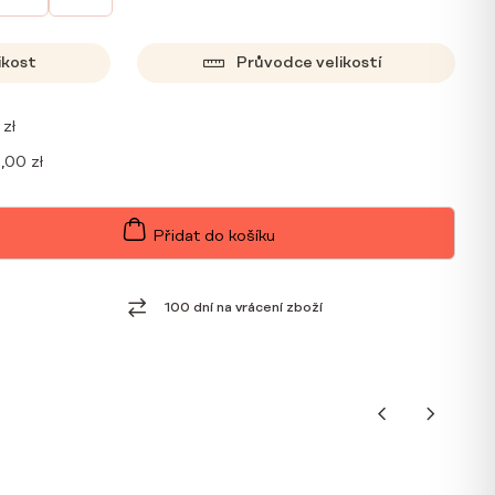
ikost
Průvodce velikostí
0
zł
9,00
zł
Přidat do košíku
100 dní na vrácení zboží