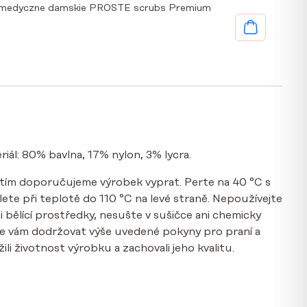
 medyczne damskie PROSTE scrubs Premium
riál: 80% bavlna, 17% nylon, 3% lycra.
tím doporučujeme výrobek vyprat. Perte na 40 °C s
te při teplotě do 110 °C na levé straně. Nepoužívejte
i bělící prostředky, nesušte v sušičce ani chemicky
e vám dodržovat výše uvedené pokyny pro praní a
li životnost výrobku a zachovali jeho kvalitu.