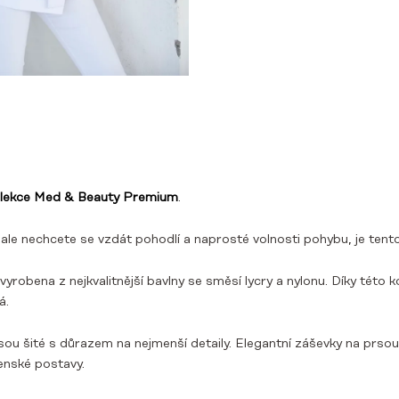
lekce
Med & Beauty Premium
.
 ale nechcete se vzdát pohodlí a naprosté volnosti pohybu, je tento
 vyrobena z nejkvalitnější bavlny se směsí lycry a nylonu. Díky této
á.
sou šité s důrazem na nejmenší detaily. Elegantní záševky na prso
enské postavy.