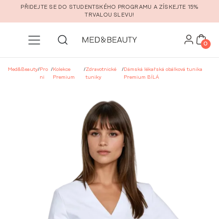
Přeskočit na hlavní obsah
PŘIDEJTE SE DO STUDENTSKÉHO PROGRAMU A ZÍSKEJTE 15%
TRVALOU SLEVU!
0
Med&Beauty
/
Pro
/
Kolekce
/
Zdravotnické
/
Dámská lékařská obálková tunika
ni
Premium
tuniky
Premium BÍLÁ