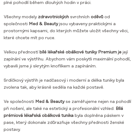
plné pohodlí během dlouhých hodin v práci.
Všechny modely
zdravotnických
svrchních
oděvů
od
společnosti
Med & Beauty
jsou vybaveny praktickými a
prostornými kapsami, do kterých můžete uložit všechny věci,
které chcete mít po ruce.
Velkou předností
bílé lékařské obálkové tuniky Premium je
její
zapínání ve výstřihu. Abychom vám poskytli maximální pohodlí,
vybavili jsme ji skrytým knoflíkem a zapínáním.
Srdíčkový výstřih je nadčasový i moderní a délka tuniky byla
zvolena tak, aby krásně seděla na každé postavě.
Ve společnosti
Med & Beauty
se zaměřujeme nejen na pohodlí
při nošení, ale také na estetický a profesionální vzhled.
Bílá
prémiová lékařská obálková tunika
byla doplněna páskem v
pase, který dokonale zdůrazňuje všechny přednosti ženské
postavy.