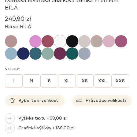
Dámská lékařská obálková tunika Premium
BÍLÁ
249,90
zł
Barva:
BÍLÁ
Velikost
L
M
S
XL
XS
XXL
XXS
Vyberte si velikost
Průvodce velikostí
Výšivka textu +
69,00
zł
Grafické výšivky +
139,00
zł