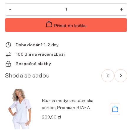
DÁMSKÁ
-
+
LÉKAŘSKÁ
OBÁLKOVÁ
TUNIKA
PREMIUM
Přidat do košíku
BÍLÁ
MNOŽSTVÍ
Doba dodání:
1-2 dny
100 dní na vrácení zboží
Bezpečné platby
Shoda se sadou
Bluzka medyczna damska
scrubs Premium BIAŁA
209,90
zł