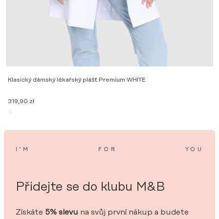
Klasický dámský lékařský plášť Premium WHITE
319,90
zł
I’M
FOR
YOU
Přidejte se do klubu M&B
Získáte
5% slevu
na svůj první nákup a budete