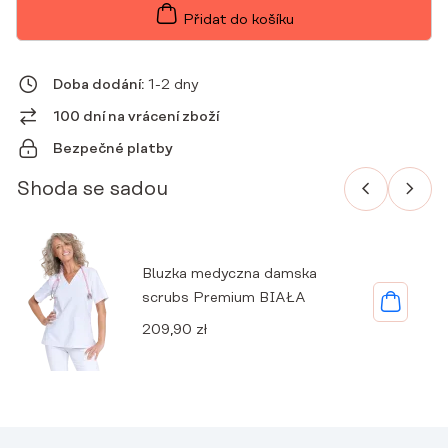
SCRUBS
Přidat do košíku
PREMIUM
WHITE
MNOŽSTVÍ
Doba dodání:
1-2 dny
100 dní na vrácení zboží
Bezpečné platby
Shoda se sadou
Bluzka medyczna damska
scrubs Premium BIAŁA
209,90
zł