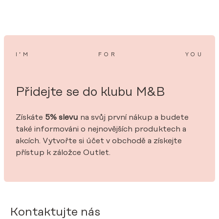
2
I’M
FOR
YOU
Přidejte se do klubu M&B
Získáte
5% slevu
na svůj první nákup a budete
také informováni o nejnovějších produktech a
akcích. Vytvořte si účet v obchodě a získejte
přístup k záložce Outlet.
Kontaktujte nás