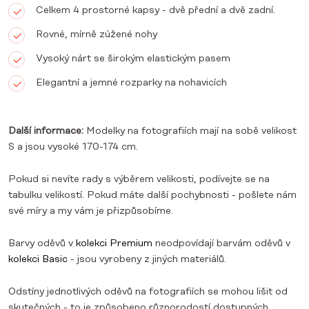
Celkem 4 prostorné kapsy - dvě přední a dvě zadní.
Rovné, mírně zúžené nohy
Vysoký nárt se širokým elastickým pasem
Elegantní a jemné rozparky na nohavicích
Další informace:
Modelky na fotografiích mají na sobě velikost
S a jsou vysoké 170-174 cm.
Pokud si nevíte rady s výběrem velikosti, podívejte se na
tabulku velikostí. Pokud máte další pochybnosti - pošlete nám
své míry a my vám je přizpůsobíme.
Barvy oděvů v
kolekci Premium
neodpovídají barvám oděvů v
kolekci Basic
- jsou vyrobeny z jiných materiálů.
Odstíny jednotlivých oděvů na fotografiích se mohou lišit od
skutečných - to je způsobeno různorodostí dostupných