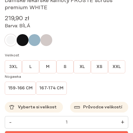
Dámské lékařské kalhoty PROSTE scrubs
premium WHITE
219,90
zł
Barva:
BÍLÁ
Velikost
3XL
L
M
S
XL
XS
XXL
Nogawka
159-166 CM
167-174 CM
Vyberte si velikost
Průvodce velikostí
DÁMSKÉ
-
+
LÉKAŘSKÉ
KALHOTY
PROSTE