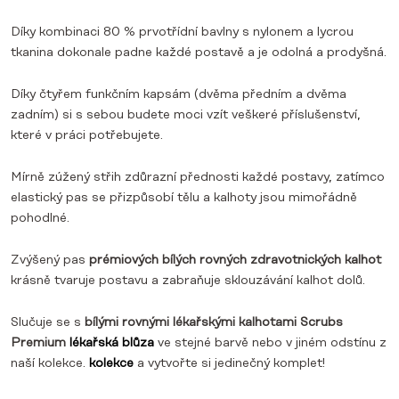
Díky kombinaci 80 % prvotřídní bavlny s nylonem a lycrou
tkanina dokonale padne každé postavě a je odolná a prodyšná.
Díky čtyřem funkčním kapsám (dvěma předním a dvěma
zadním) si s sebou budete moci vzít veškeré příslušenství,
které v práci potřebujete.
Mírně zúžený střih zdůrazní přednosti každé postavy, zatímco
elastický pas se přizpůsobí tělu a kalhoty jsou mimořádně
pohodlné.
Zvýšený pas
prémiových bílých rovných zdravotnických kalhot
krásně tvaruje postavu a zabraňuje sklouzávání kalhot dolů.
Slučuje se s
bílými rovnými lékařskými kalhotami Scrubs
Premium
lékařská blůza
ve stejné barvě nebo v jiném odstínu z
naší kolekce.
kolekce
a vytvořte si jedinečný komplet!