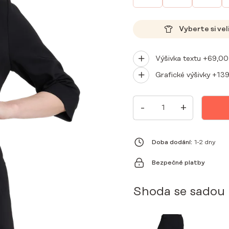
Vyberte si vel
Výšivka textu +
69,0
Grafické výšivky +
13
DÁMSKÝ
-
+
LÉKAŘSKÝ
PLÁŠŤ
S
PRÉMIOVÝM
LÍMCEM
Doba dodání:
1-2 dny
ČERNÝ
MNOŽSTVÍ
Bezpečné platby
Shoda se sadou