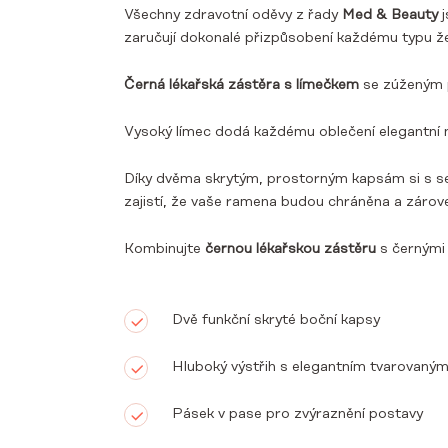
Všechny zdravotní oděvy z řady
Med & Beauty
j
zaručují dokonalé přizpůsobení každému typu ž
Černá lékařská zástěra s límečkem
se zúženým p
Vysoký límec dodá každému oblečení elegantní ná
Díky dvěma skrytým, prostorným kapsám si s se
zajistí, že vaše ramena budou chráněna a zárov
Kombinujte
černou lékařskou zástěru
s černým
Dvě funkční skryté boční kapsy
Hluboký výstřih s elegantním tvarovaný
Pásek v pase pro zvýraznění postavy