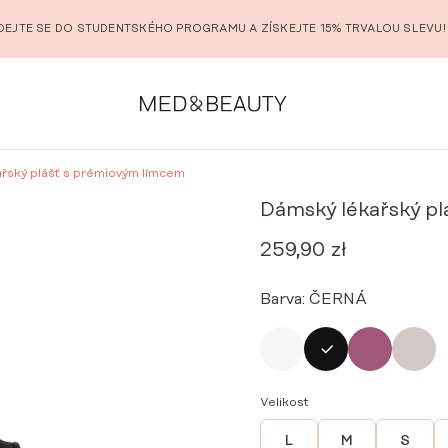
DEJTE SE DO STUDENTSKÉHO PROGRAMU A ZÍSKEJTE 15% TRVALOU SLEVU!
řský plášť s prémiovým límcem
Dámský lékařský p
259,90
zł
Barva:
ČERNÁ
Velikost
L
M
S