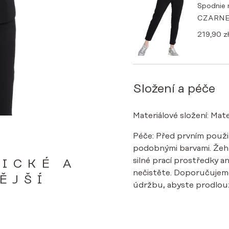
Spodnie
CZARN
219,90
zł
Složení a péče
Materiálové složení: Mate
Péče: Před prvním použi
podobnými barvami. Žehle
silné prací prostředky an
ICKÉ A
nečistěte. Doporučujem
ĚJŠÍ
údržbu, abyste prodlouži