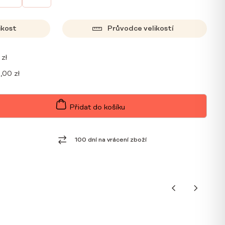
ikost
Průvodce velikostí
0
zł
9,00
zł
Přidat do košíku
100 dní na vrácení zboží