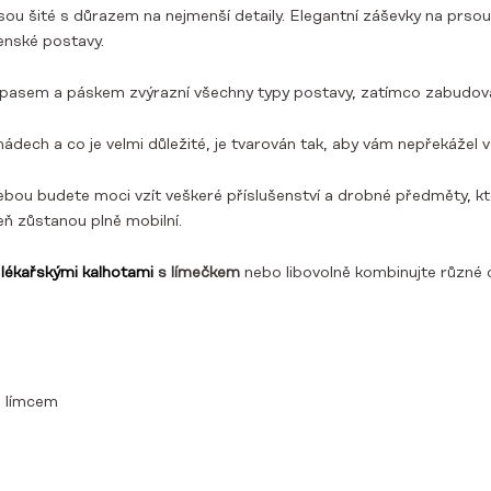
sou šité s důrazem na nejmenší detaily. Elegantní záševky na prso
enské postavy.
asem a páskem zvýrazní všechny typy postavy, zatímco zabudovaný 
dech a co je velmi důležité, je tvarován tak, aby vám nepřekážel 
bou budete moci vzít veškeré příslušenství a drobné předměty, kt
eň zůstanou plně mobilní.
i
lékařskými kalhotami
s límečkem
nebo libovolně kombinujte různé o
m límcem