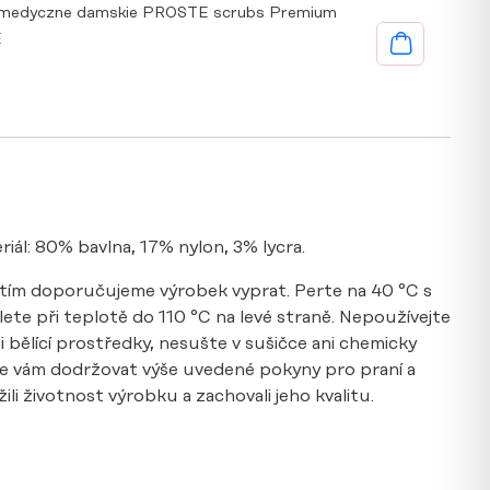
 medyczne damskie PROSTE scrubs Premium
E
riál: 80% bavlna, 17% nylon, 3% lycra.
tím doporučujeme výrobek vyprat. Perte na 40 °C s
te při teplotě do 110 °C na levé straně. Nepoužívejte
i bělící prostředky, nesušte v sušičce ani chemicky
e vám dodržovat výše uvedené pokyny pro praní a
li životnost výrobku a zachovali jeho kvalitu.