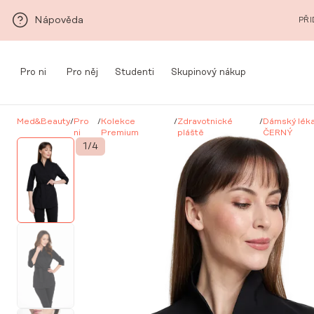
Přeskočit na hlavní obsah
Nápověda
PŘI
Pro ni
Pro něj
Studenti
Skupinový nákup
Med&Beauty
/
Pro
/
Kolekce
/
Zdravotnické
/
Dámský léka
ni
Premium
pláště
ČERNÝ
1
/
4