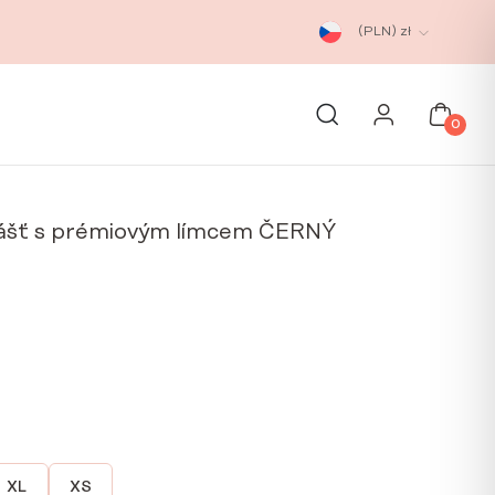
(PLN)
zł
0
lášť s prémiovým límcem ČERNÝ
XL
XS