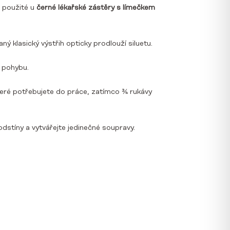
u použité u
černé lékařské zástěry s límečkem
klasický výstřih opticky prodlouží siluetu.
v pohybu.
eré potřebujete do práce, zatímco ¾ rukávy
dstíny a vytvářejte jedinečné soupravy.