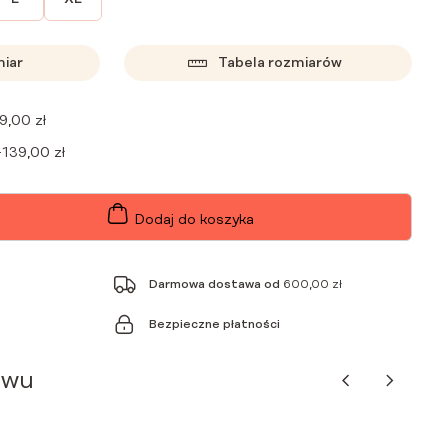
miar
Tabela rozmiarów
9,00
zł
+
139,00
zł
Dodaj do koszyka
Darmowa dostawa od
600,00
zł
Bezpieczne płatności
awu