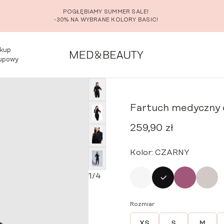
POGŁĘBIAMY SUMMER SALE!
-30% NA WYBRANE KOLORY BASIC!
kup
upowy
dyczny damski z kołnierzem
CZARNY
Fartuch medyczny 
259,90
zł
Kolor:
CZARNY
1
/
4
Rozmiar
XS
S
M