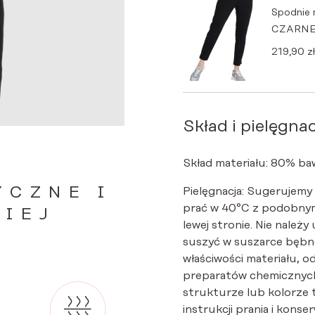
Spodnie
CZARN
219,90
zł
Skład i pielęgnac
Skład materiału: 80% baw
YCZNE I
Pielęgnacja: Sugerujemy
prać w 40°C z podobnym
ZIEJ
lewej stronie. Nie należy
suszyć w suszarce bębno
właściwości materiału, o
preparatów chemicznych
strukturze lub kolorze 
instrukcji prania i kon