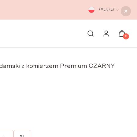
(PLN)
zł
0
damski z kołnierzem Premium CZARNY
L
XL