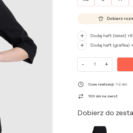
Dobierz roz
Dodaj haft (tekst) +
6
Dodaj haft (grafika) 
ILOŚĆ
-
+
FARTUCH
MEDYCZNY
DAMSKI
Z
KOŁNIERZEM
Czas realizacji:
1-2 dni
PREMIUM
CZARNY
100 dni na zwrot
Dobierz do zest