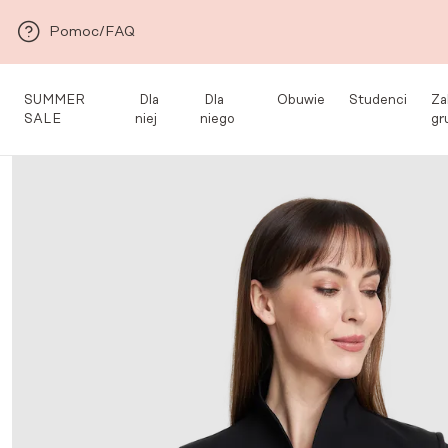
Przejdź do głównej zawartości
Pomoc/FAQ
SUMMER
Dla
Dla
Obuwie
Studenci
Za
SALE
niej
niego
gr
Med&Beauty
/
Dla
/
Kolekcja Premium dla
/
Fartuchy
/
Fartuch me
niej
Niej
medyczne
Premium 