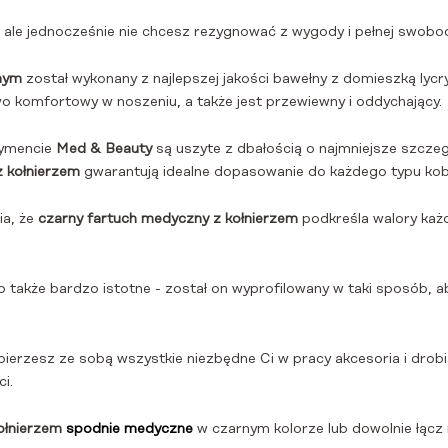
, ale jednocześnie nie chcesz rezygnować z wygody i pełnej swobod
rnym
został wykonany z najlepszej jakości bawełny z domieszką lycry 
kowo komfortowy w noszeniu, a także jest przewiewny i oddychający.
tymencie
Med & Beauty
są uszyte z dbałością o najmniejsze szczeg
 kołnierzem
gwarantują idealne dopasowanie do każdego typu kobie
ia, że
czarny fartuch medyczny z kołnierzem
podkreśla walory każd
a co także bardzo istotne - został on wyprofilowany w taki sposób
erzesz ze sobą wszystkie niezbędne Ci w pracy akcesoria i drobi
i.
ołnierzem
spodnie medyczne
w czarnym kolorze lub dowolnie łącz 