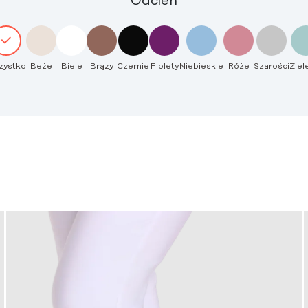
Odcień
zystko
Beże
Biele
Brązy
Czernie
Fiolety
Niebieskie
Róże
Szarości
Ziel