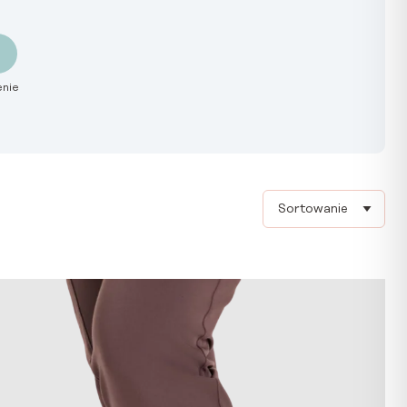
enie
Sort products