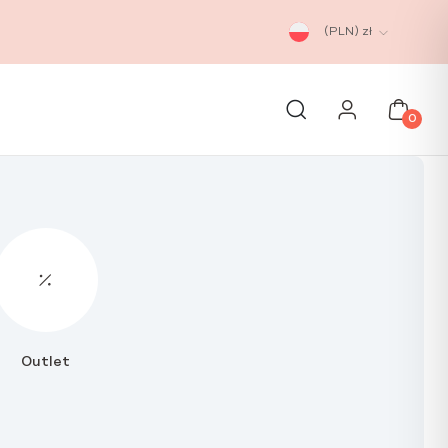
(PLN)
zł
0
Outlet