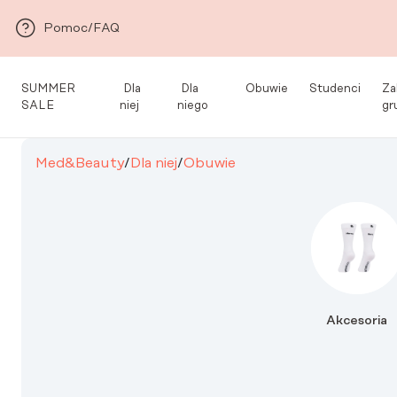
Przejdź do głównej zawartości
Pomoc/FAQ
SUMMER
Dla
Dla
Obuwie
Studenci
Za
SALE
niej
niego
gr
Med&Beauty
/
Dla niej
/
Obuwie
Akcesoria