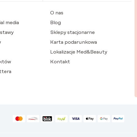
O nas
al media
Blog
ostawy
Sklepy stacjonarne
w
Karta podarunkowa
Lokalizacje Med&Beauty
któw
Kontakt
ttera