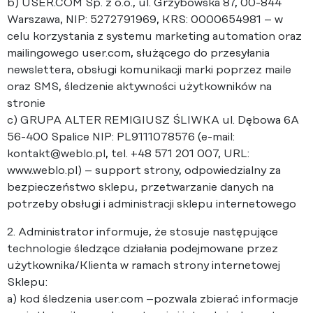
b) USER.COM Sp. z o.o., ul. Grzybowska 87, 00-844
Warszawa, NIP: 5272791969, KRS: 0000654981 – w
celu korzystania z systemu marketing automation oraz
mailingowego user.com, służącego do przesyłania
newslettera, obsługi komunikacji marki poprzez maile
oraz SMS, śledzenie aktywności użytkowników na
stronie
c) GRUPA ALTER REMIGIUSZ ŚLIWKA ul. Dębowa 6A
56-400 Spalice NIP: PL9111078576 (e-mail:
kontakt@weblo.pl, tel. +48 571 201 007, URL:
www.weblo.pl) – support strony, odpowiedzialny za
bezpieczeństwo sklepu, przetwarzanie danych na
potrzeby obsługi i administracji sklepu internetowego
2. Administrator informuje, że stosuje następujące
technologie śledzące działania podejmowane przez
użytkownika/Klienta w ramach strony internetowej
Sklepu:
a) kod śledzenia user.com –pozwala zbierać informacje