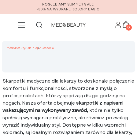
Przejdź do głównej zawartości
POGŁĘBIAMY SUMMER SALE!
-30% NA WYBRANE KOLORY BASIC!
0
Med&Beauty
/
Dla niej
/
Akcesoria
Skarpetki medyczne dla lekarzy to doskonałe połączenie
komfortu i funkcjonalności, stworzone z myślą o
profesjonalistach, którzy spędzają długie godziny na
nogach. Nasza oferta obejmuje
skarpetki z napisami
wskazującymi na wykonywany zawód,
które nie tylko
spełniają wymagania praktyczne, ale również pozwalają
wyrazić indywidualny styl. Dostępne w kilku wzorach i
kolorach, są idealnym rozwiązaniem zarówno dla lekarzy,