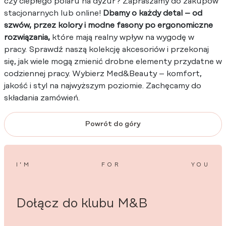
czy ciepłego polaru na dyżur? Zapraszamy do zakupów
stacjonarnych lub online!
Dbamy o każdy detal – od
szwów, przez kolory i modne fasony po ergonomiczne
rozwiązania,
które mają realny wpływ na wygodę w
pracy. Sprawdź naszą kolekcję akcesoriów i przekonaj
się, jak wiele mogą zmienić drobne elementy przydatne w
codziennej pracy. Wybierz Med&Beauty – komfort,
jakość i styl na najwyższym poziomie. Zachęcamy do
składania zamówień.
Powrót do góry
I’M
FOR
YOU
Dołącz do klubu M&B