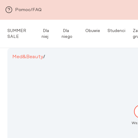
Przejdź do głównej zawartości
Pomoc/FAQ
SUMMER
Dla
Dla
Obuwie
Studenci
Za
SALE
niej
niego
gr
Med&Beauty
/
Ws