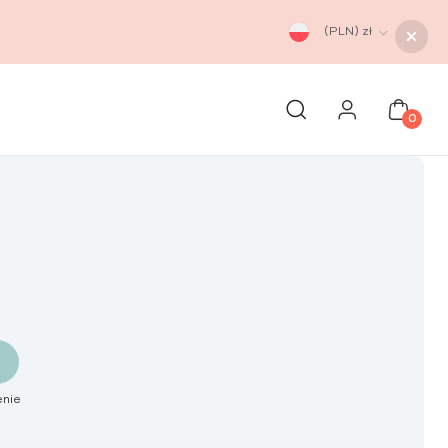
(PLN)
zł
0
enie