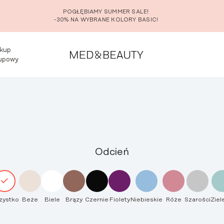
POGŁĘBIAMY SUMMER SALE!
-30% NA WYBRANE KOLORY BASIC!
kup
upowy
Odcień
zystko
Beże
Biele
Brązy
Czernie
Fiolety
Niebieskie
Róże
Szarości
Ziel