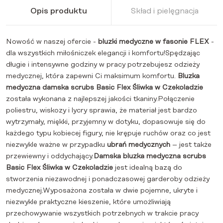
Opis produktu
Skład i pielęgnacja
Nowość w naszej ofercie -
bluzki medyczne w fasonie FLEX
-
dla wszystkich miłośniczek elegancji i komfortu!Spędzając
długie i intensywne godziny w pracy potrzebujesz odzieży
medycznej, która zapewni Ci maksimum komfortu.
Bluzka
medyczna damska scrubs Basic Flex Śliwka w Czekoladzie
została wykonana z najlepszej jakości tkaniny.Połączenie
poliestru, wiskozy i lycry sprawia, że materiał jest bardzo
wytrzymały, miękki, przyjemny w dotyku, dopasowuje się do
każdego typu kobiecej figury, nie krępuje ruchów oraz co jest
niezwykle ważne w przypadku
ubrań medycznych
– jest także
przewiewny i oddychający.
Damska bluzka medyczna
scrubs
Basic Flex Śliwka w Czekoladzie
jest idealną bazą do
stworzenia niezawodnej i ponadczasowej garderoby odzieży
medycznej.Wyposażona została w dwie pojemne, ukryte i
niezwykle praktyczne kieszenie, które umożliwiają
przechowywanie wszystkich potrzebnych w trakcie pracy