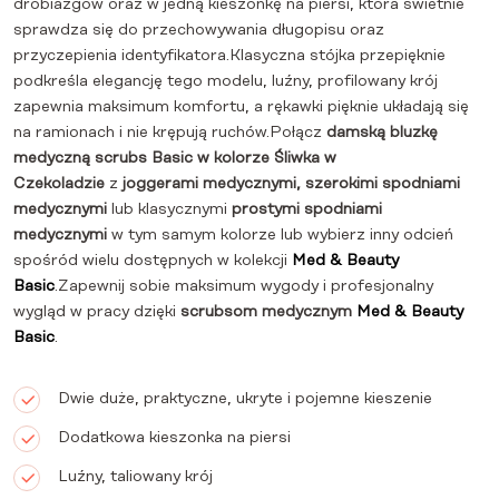
drobiazgów oraz w jedną kieszonkę na piersi, która świetnie
sprawdza się do przechowywania długopisu oraz
przyczepienia identyfikatora.Klasyczna stójka przepięknie
podkreśla elegancję tego modelu, luźny, profilowany krój
zapewnia maksimum komfortu, a rękawki pięknie układają się
na ramionach i nie krępują ruchów.Połącz
damską bluzkę
medyczną scrubs Basic w kolorze Śliwka w
Czekoladzie
z
joggerami
medycznymi, szerokimi spodniami
medycznymi
lub klasycznymi
prostymi spodniami
medycznymi
w tym samym kolorze lub wybierz inny odcień
spośród wielu dostępnych w kolekcji
Med & Beauty
Basic
.Zapewnij sobie maksimum wygody i profesjonalny
wygląd w pracy dzięki
scrubsom medycznym
Med & Beauty
Basic
.
Dwie duże, praktyczne, ukryte i pojemne kieszenie
Dodatkowa kieszonka na piersi
Luźny, taliowany krój