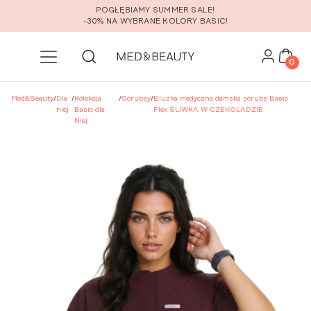
Przejdź do głównej zawartości
POGŁĘBIAMY SUMMER SALE!
-30% NA WYBRANE KOLORY BASIC!
0
Med&Beauty
/
Dla
/
Kolekcja
/
Scrubsy
/
Bluzka medyczna damska scrubs Basic
niej
Basic dla
Flex ŚLIWKA W CZEKOLADZIE
Niej