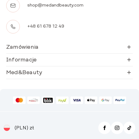
shop@medandbeauty.com
+48 61 678 12 49
Zamówienia
Informacje
Med&Beauty
(PLN)
zł