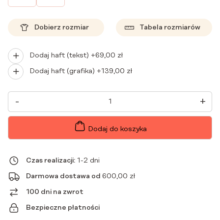
Dobierz rozmiar
Tabela rozmiarów
Dodaj haft (tekst) +
69,00
zł
Dodaj haft (grafika) +
139,00
zł
ILOŚĆ
-
+
BLUZKA
MEDYCZNA
DAMSKA
SCRUBS
Dodaj do koszyka
BASIC
FLEX
ŚLIWKA
W
Czas realizacji:
1-2 dni
CZEKOLADZIE
Darmowa dostawa od
600,00
zł
100 dni na zwrot
Bezpieczne płatności