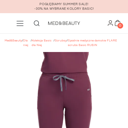
Przejdź do głównej zawartości
POGŁĘBIAMY SUMMER SALE!
-30% NA WYBRANE KOLORY BASIC!
0
Med&Beauty
/
Dla
/
Kolekcja Basic
/
Scrubsy
/
Spodnie medyczne damskie FLARE
niej
dla Niej
scrubs Basic RUBIN