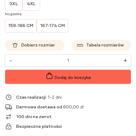
3XL
4XL
Nogawka
159-166 CM
167-174 CM
Dobierz rozmiar
Tabela rozmiarów
ILOŚĆ
-
+
SPODNIE
MEDYCZNE
DAMSKIE
FLARE
Dodaj do koszyka
SCRUBS
BASIC
RUBIN
Czas realizacji:
1-2 dni
Darmowa dostawa od
600,00
zł
100 dni na zwrot
Bezpieczne płatności