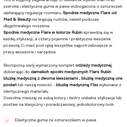
100% wygody zagwarantuje Ci delikatnie wysoki stan oraz
szeroka i elastyczna guma w pasie wzbogacona o sznureczek
ułatwiający regulację rozmiaru
.
Spodnie medyczne Flare od
Med & Beauty
nie krępują ruchów, nawet podczas
długotrwałego noszenia.
Spodnie medyczne Flare w kolorze Rubin
sprawdzą się w
każdej stylizacji, a cztery pojemne i praktyczne kieszenie
pozwolą Ci mieć pod ręką wszystkie najpotrzebniejsze w
pracy akcesoria i narzędzia.
Skomponuj swój wymarzony komplet
odzieży medycznej
,
dobierając do
damskich spodni medycznych Flare Rubin
bluzkę medyczną z dwoma kieszeniami , bluzkę medyczną one
pocket
lub naszą nowość -
bluzkę medyczną Flex
wykonane z
identycznego materiału.
Dowolnie mieszaj ze sobą kolory i twórz unikalne stylizacje lub
postaw na klasyczny i ponadczasowy, jednokolorowy look.
Elastyczna guma ze sznureczkiem w pasie