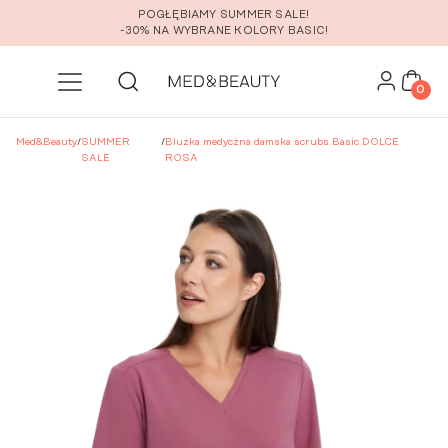
Przejdź do głównej zawartości
POGŁĘBIAMY SUMMER SALE!
-30% NA WYBRANE KOLORY BASIC!
0
Med&Beauty
/
SUMMER
/
Bluzka medyczna damska scrubs Basic DOLCE
SALE
ROSA