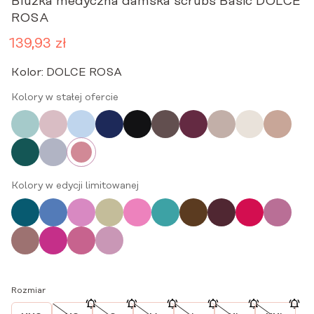
Bluzka medyczna damska scrubs Basic DOLCE
ROSA
139,93
zł
Pierwotna
Aktualna
cena
cena
Kolor:
DOLCE ROSA
wynosiła:
wynosi:
199,90 zł.
139,93 zł.
Kolory w stałej ofercie
Kolory w edycji limitowanej
Rozmiar