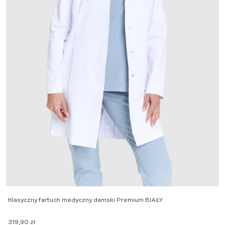
S
2
Klasyczny fartuch medyczny damski Premium BIAŁY
319,90
zł