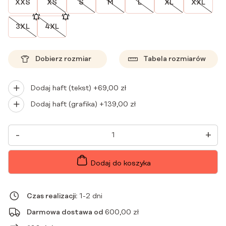
XXS
XS
S
M
L
XL
XXL
3XL
4XL
Dobierz rozmiar
Tabela rozmiarów
Dodaj haft (tekst) +
69,00
zł
Dodaj haft (grafika) +
139,00
zł
ILOŚĆ
-
+
BLUZKA
MEDYCZNA
DAMSKA
SCRUBS
Dodaj do koszyka
BASIC
DOLCE
ROSA
Czas realizacji:
1-2 dni
Darmowa dostawa od
600,00
zł