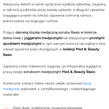
Klasyczny dekolt w serek optycznie wydłuża sylwetkę, zwężany
w talii krój podkreśla atuty każdej sylwetki, a długość rękawów
(sięgająca prawie do łokcia) zapewnia ochronę ramion,
jednocześnie nie krępując ruchów.
Połącz
damską bluzkę medyczną scrubs Basic w kolorze
dolce rosa
z
joggerami medycznymi
lub klasycznymi
prostymi
spodniami medycznymi
w tym samym kolorze lub wybierz inny
odcień spośród wielu dostępnych w
kolekcji Med & Beauty
Basic
.
Zapewnij sobie maksimum wygody i profesjonalny wygląd w
pracy dzięki
scrubsom medycznym
Med & Beauty Basic
.
Koniecznie zobacz także nasze ciepłe, polarowe
bluzy
medyczne
wykonane z certyfikowanego i oddychającego
materiału!
Dwie duże, praktyczne i pojemne kieszenie