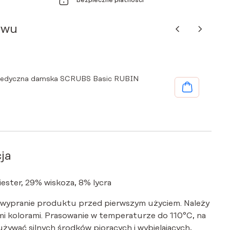
Bezpieczne płatności
awu
medyczna damska SCRUBS Basic RUBIN
ja
iester, 29% wiskoza, 8% lycra
 wypranie produktu przed pierwszym użyciem. Należy
i kolorami. Prasowanie w temperaturze do 110°C, na
 używać silnych środków piorących i wybielających,