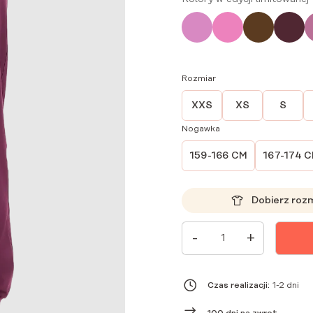
Rozmiar
XXS
XS
S
Nogawka
159-166 CM
167-174 
Dobierz roz
ILOŚĆ
-
+
SPODNIE
MEDYCZNE
DAMSKIE
JOGGERY
SCRUBS
Czas realizacji:
1-2 dni
BASIC
RUBIN