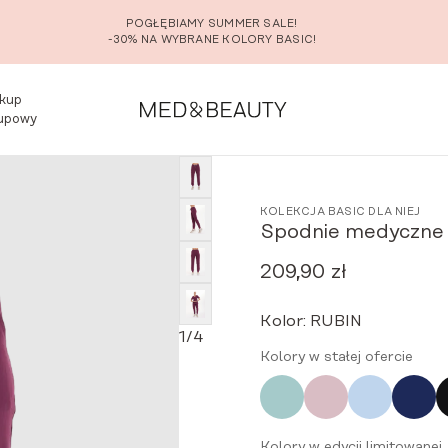
POGŁĘBIAMY SUMMER SALE!
-30% NA WYBRANE KOLORY BASIC!
kup
upowy
 damskie joggery SCRUBS Basic
KOLEKCJA BASIC DLA NIEJ
Spodnie medyczne 
209,90
zł
Kolor:
RUBIN
1
/
4
Kolory w stałej ofercie
Kolory w edycji limitowanej