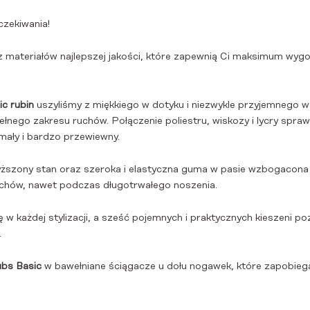
czekiwania!
 z materiałów najlepszej jakości, które zapewnią Ci maksimum wy
c rubin
uszyliśmy z miękkiego w dotyku i niezwykle przyjemnego w
ego zakresu ruchów. Połączenie poliestru, wiskozy i lycry spraw
ymały i bardzo przewiewny.
szony stan oraz szeroka i elastyczna guma w pasie wzbogacona o
uchów, nawet podczas długotrwałego noszenia.
 w każdej stylizacji, a sześć pojemnych i praktycznych kieszeni po
.
ubs Basic
w bawełniane ściągacze u dołu nogawek, które zapobieg