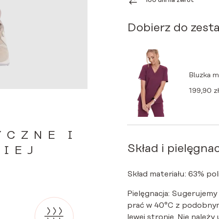
100 dni na zwrot
Dobierz do zest
Bluzka 
199,90
zł
YCZNE I
Skład i pielęgnac
ZIEJ
Skład materiału: 63% pol
Pielęgnacja: Sugerujemy
prać w 40°C z podobnym
lewej stronie. Nie należy