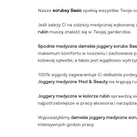
Nasze
scrubsy Basic
spełnią wszystkie Twoje o
Jeśli zależy Ci na odzieży medycznej wykonanej
rubin
muszą znaleźć się w Twojej garderobie.
Spodnie medyczne damskie joggery scrubs Basi
maksimum komfortu w noszeniu i zachowanie pełn
kobiecej sylwetki, a także jest wyjątkowo wytrz
100% wygody zagwarantuje Ci delikatnie podwyż
Joggery medyczne Med & Beauty
nie krępują r
Joggery medyczne w kolorze rubin
sprawdzą się
najpotrzebniejsze w pracy akcesoria i narzędzia
Wyposażyliśmy
damskie joggery medyczne scr
intensywnych godzin pracy.