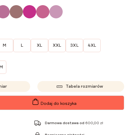
M
L
XL
XXL
3XL
4XL
CM
miar
Tabela rozmiarów
Dodaj do koszyka
Darmowa dostawa od
600,00
zł