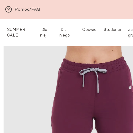
Przejdź do głównej zawartości
Pomoc/FAQ
SUMMER
Dla
Dla
Obuwie
Studenci
Za
SALE
niej
niego
gr
Med&Beauty
/
Dla
/
Kolekcja Basic dla
/
Scrubsy
/
Spodnie medyczne
niej
Niej
RUBIN