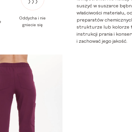
suszyć w suszarce bębno
właściwości materiału, o
Oddycha i nie
preparatów chemicznych
e
gniecie się
strukturze lub kolorze 
instrukcji prania i kon
i zachować jego jakość.