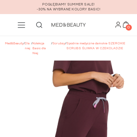
Przejdź do głównej zawartości
POGŁĘBIAMY SUMMER SALE!
-30% NA WYBRANE KOLORY BASIC!
0
Med&Beauty
/
Dla
/
Kolekcja
/
Scrubsy
/
Spodnie medyczne damskie SZEROKIE
niej
Basic dla
SCRUBS ŚLIWKA W CZEKOLADZIE
Niej