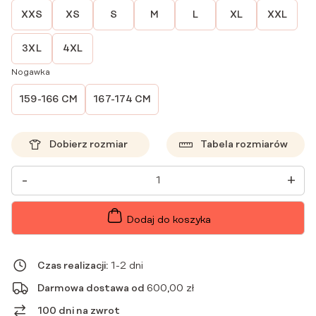
XXS
XS
S
M
L
XL
XXL
3XL
4XL
Nogawka
159-166 CM
167-174 CM
Dobierz rozmiar
Tabela rozmiarów
ILOŚĆ
-
+
SPODNIE
MEDYCZNE
DAMSKIE
SZEROKIE
Dodaj do koszyka
SCRUBS
ŚLIWKA
W
CZEKOLADZIE
Czas realizacji:
1-2 dni
Darmowa dostawa od
600,00
zł
100 dni na zwrot