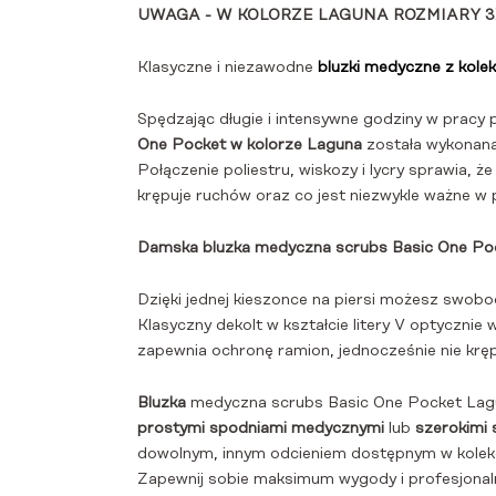
UWAGA - W KOLORZE LAGUNA ROZMIARY 3XL
Klasyczne i niezawodne
bluzki medyczne z kole
Spędzając długie i intensywne godziny w pracy 
One Pocket w kolorze Laguna
z
ostała wykonana 
Połączenie poliestru, wiskozy i lycry sprawia, ż
krępuje ruchów oraz co jest niezwykle ważne w
Damska bluzka medyczna scrubs Basic One P
Dzięki jednej kieszonce na piersi możesz swob
Klasyczny dekolt w kształcie litery V optycznie 
zapewnia ochronę ramion, jednocześnie nie krę
Bluzka
medyczna scrubs Basic One Pocket La
prostymi spodniami medycznymi
lub
szerokimi
dowolnym, innym odcieniem dostępnym w kolek
Zapewnij sobie maksimum wygody i profesjonaln