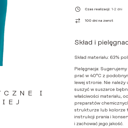
SCRUBS
BASIC
Czas realizacji:
1-2 dni
ONE
POCKET
100 dni na zwrot
LAGUNA
Skład i pielęgnac
Skład materiału: 63% pol
Pielęgnacja: Sugerujemy
prać w 40°C z podobnym
lewej stronie. Nie należy
suszyć w suszarce bębno
YCZNE I
właściwości materiału, o
ZIEJ
preparatów chemicznych
strukturze lub kolorze 
instrukcji prania i kon
i zachować jego jakość.