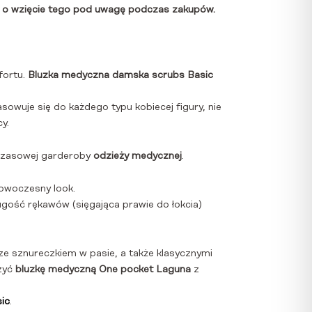
ięcie tego pod uwagę podczas zakupów.
fortu.
Bluzka medyczna damska scrubs Basic
asowuje się do każdego typu kobiecej figury, nie
y.
dczasowej garderoby
odzieży medycznej
.
nowoczesny look.
długość rękawów (sięgająca prawie do łokcia)
ze sznureczkiem w pasie, a także klasycznymi
zyć
bluzkę medyczną One pocket Laguna
z
ic
.