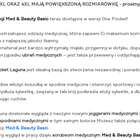
 ORAZ 4XL MAJĄ POWIĘKSZONĄ ROZMIARÓWKĘ - prosimy o wz
kcji Med & Beauty Basic
teraz dostępne w wersji One Pocket!
potrzebujesz
odzieży medycznej,
która zapewni Ci maksimum kom
z najlepszej jakości tkaniny.
e materiał jest bardzo wytrzymały, miękki, przyjemny w dotyku, dop
 przypadku
ubrań medycznych
– jest także przewiewny i oddychając
ocket Laguna
jest idealną bazą do stworzenia niezawodnej i pona
odnie włożyć koszulkę w spodnie medyczne i stworzyć sportowy i 
wydłuża sylwetkę, zwężany w talii krój podkreśla atuty sylwetki, a 
pując ruchów.
guna
doskonale wygląda z naszymi nowymi
joggerami
medycznymi
 spodniami medycznymi
w tym samym kolorze.Możesz także połąc
cji
Med & Beauty Basic
.
y wygląd w pracy dzięki
scrubsom medycznym
Med & Beauty Bas