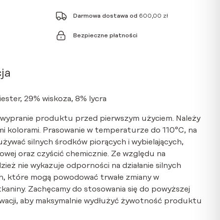
Darmowa dostawa od
600,00
zł
Bezpieczne płatności
ja
iester, 29% wiskoza, 8% lycra
 wypranie produktu przed pierwszym użyciem. Należy
i kolorami. Prasowanie w temperaturze do 110°C, na
 używać silnych środków piorących i wybielających,
wej oraz czyścić chemicznie. Ze względu na
dzież nie wykazuje odporności na działanie silnych
, które mogą powodować trwałe zmiany w
tkaniny. Zachęcamy do stosowania się do powyższej
serwacji, aby maksymalnie wydłużyć żywotność produktu