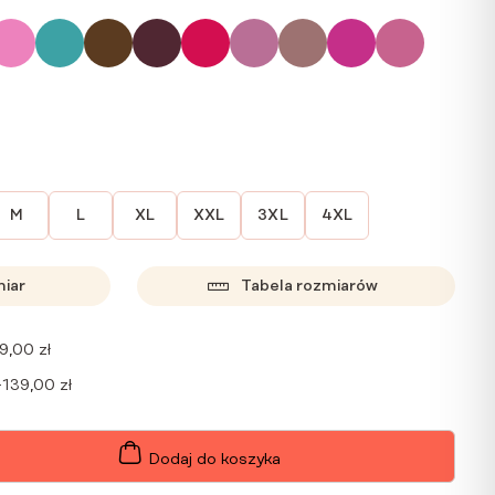
M
L
XL
XXL
3XL
4XL
miar
Tabela rozmiarów
9,00
zł
+
139,00
zł
Dodaj do koszyka