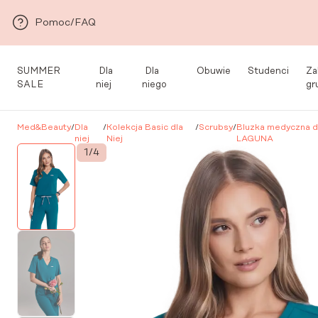
Przejdź do głównej zawartości
Pomoc/FAQ
SUMMER
Dla
Dla
Obuwie
Studenci
Za
SALE
niej
niego
gr
Med&Beauty
/
Dla
/
Kolekcja Basic dla
/
Scrubsy
/
Bluzka medyczna d
niej
Niej
LAGUNA
1
/
4