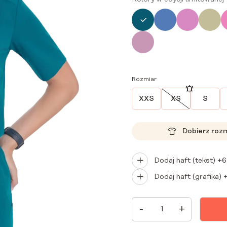
Rozmiar
XXS
XS
S
Dobierz roz
Dodaj haft (tekst) +
6
Dodaj haft (grafika) 
ILOŚĆ
-
+
BLUZKA
MEDYCZNA
DAMSKA