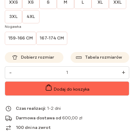
XXS
XS
S
M
L
XL
XXL
3XL
4XL
Nogawka
159-166 CM
167-174 CM
Dobierz rozmiar
Tabela rozmiarów
ILOŚĆ
-
+
SPODNIE
MEDYCZNE
DAMSKIE
PROSTE
Dodaj do koszyka
SCRUBS
BASIC
RÓŻ
ANGIELSKI
Czas realizacji:
1-2 dni
Darmowa dostawa od
600,00
zł
100 dni na zwrot