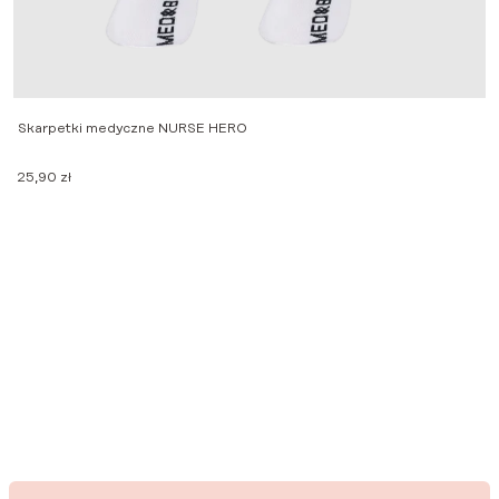
Skarpetki medyczne NURSE HERO
S
25,90
zł
2