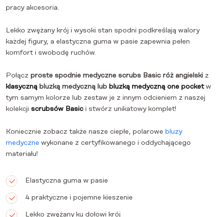
pracy akcesoria.
Lekko zwężany krój i wysoki stan spodni podkreślają walory
każdej figury, a elastyczna guma w pasie zapewnia pełen
komfort i swobodę ruchów.
Połącz
proste spodnie medyczne scrubs Basic róż angielski
z
klasyczną
bluzką medyczną lub
bluzką medyczną one pocket
w
tym samym kolorze lub zestaw je z innym odcieniem z naszej
kolekcji
scrubsów Basic
i stwórz unikatowy komplet!
Koniecznie zobacz także nasze ciepłe, polarowe
bluzy
medyczne
wykonane z certyfikowanego i oddychającego
materiału!
Elastyczna guma w pasie
4 praktyczne i pojemne kieszenie
Lekko zwężany ku dołowi krój