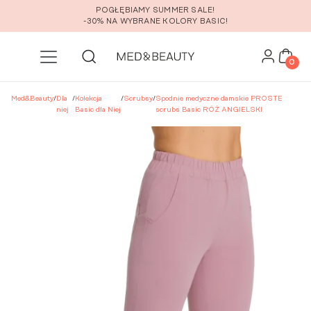
Przejdź do głównej zawartości
POGŁĘBIAMY SUMMER SALE!
-30% NA WYBRANE KOLORY BASIC!
0
Med&Beauty
/
Dla
/
Kolekcja
/
Scrubsy
/
Spodnie medyczne damskie PROSTE
niej
Basic dla Niej
scrubs Basic RÓŻ ANGIELSKI