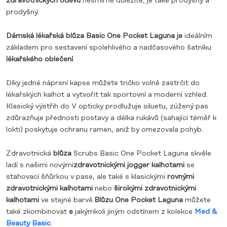
zdravotnických oděvů
nesmírně důležité, je také prodyšný a
prodyšný.
Dámská lékařská blůza Basic One Pocket Laguna je
ideálním
základem pro sestavení spolehlivého a nadčasového šatníku
lékařského oblečení
.
Díky jedné náprsní kapse můžete tričko volně zastrčit do
lékařských kalhot a vytvořit tak sportovní a moderní vzhled.
Klasický výstřih do V opticky prodlužuje siluetu, zúžený pas
zdůrazňuje přednosti postavy a délka rukávů (sahající téměř k
lokti) poskytuje ochranu ramen, aniž by omezovala pohyb.
Zdravotnická
blůza
Scrubs Basic One Pocket Laguna skvěle
ladí s našimi novými
zdravotnickými
jogger kalhotami
se
stahovací šňůrkou v pase, ale také s klasickými
rovnými
zdravotnickými kalhotami
nebo
širokými zdravotnickými
kalhotami
ve stejné barvě.
Blůzu One Pocket Laguna
můžete
také zkombinovat
s
jakýmkoli jiným odstínem z kolekce
Med &
Beauty Basic
.