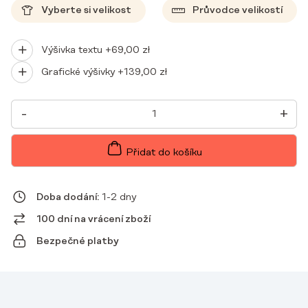
Vyberte si velikost
Průvodce velikostí
Výšivka textu +
69,00
zł
Grafické výšivky +
139,00
zł
DÁMSKÉ
-
+
LÉKAŘSKÉ
HALENKY
BASIC
ONE
Přidat do košíku
POCKET
LAGUNA
MNOŽSTVÍ
Doba dodání:
1-2 dny
100 dní na vrácení zboží
Bezpečné platby