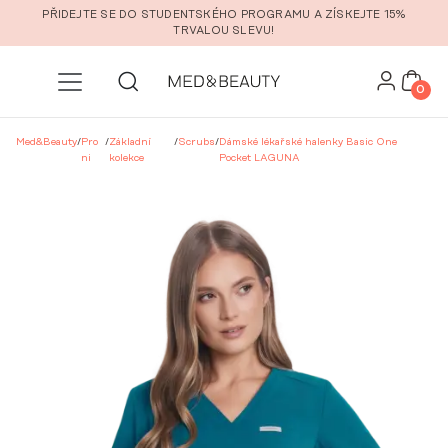
Přeskočit na hlavní obsah
PŘIDEJTE SE DO STUDENTSKÉHO PROGRAMU A ZÍSKEJTE 15%
TRVALOU SLEVU!
0
Med&Beauty
/
Pro
/
Základní
/
Scrubs
/
Dámské lékařské halenky Basic One
ni
kolekce
Pocket LAGUNA