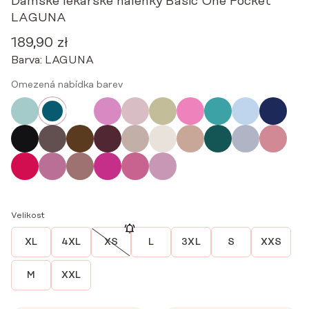
Dámské lékařské halenky Basic One Pocket
LAGUNA
189,90
zł
Barva:
LAGUNA
Omezená nabídka barev
Velikost
XL
4XL
XS
L
3XL
S
XXS
M
XXL