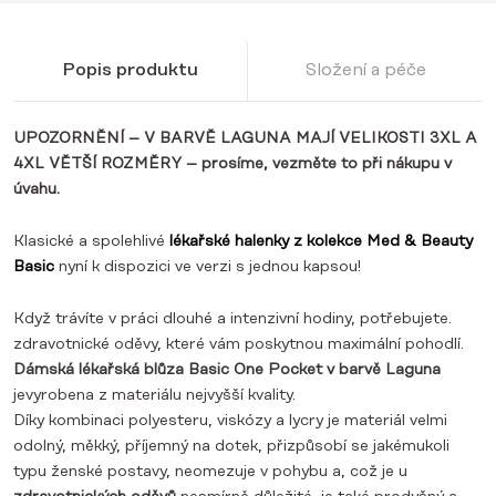
Popis produktu
Složení a péče
UPOZORNĚNÍ – V BARVĚ LAGUNA MAJÍ VELIKOSTI 3XL A
4XL VĚTŠÍ ROZMĚRY – prosíme, vezměte to při nákupu v
úvahu.
Klasické a spolehlivé
lékařské halenky z kolekce Med & Beauty
Basic
nyní k dispozici ve verzi s jednou kapsou!
Když trávíte v práci dlouhé a intenzivní hodiny, potřebujete.
zdravotnické oděvy,
které vám poskytnou maximální pohodlí.
Dámská lékařská blůza Basic One Pocket v barvě Laguna
je
vyrobena z materiálu nejvyšší kvality.
Díky kombinaci polyesteru, viskózy a lycry je materiál velmi
odolný, měkký, příjemný na dotek, přizpůsobí se jakémukoli
typu ženské postavy, neomezuje v pohybu a, což je u