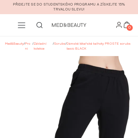
Přeskočit na hlavní obsah
PŘIDEJTE SE DO STUDENTSKÉHO PROGRAMU A ZÍSKEJTE 15%
TRVALOU SLEVU!
0
Med&Beauty
/
Pro
/
Základní
/
Scrubs
/
Dámské lékařské kalhoty PROSTE scrubs
ni
kolekce
basic BLACK