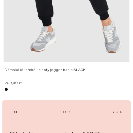
M
2
Dámské lékařské kalhoty jogger basic BLACK
209,90
zł
I’M
FOR
YOU