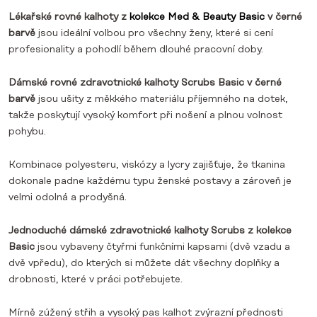
Lékařské rovné kalhoty z
kolekce Med & Beauty Basic
v černé
barvě
jsou ideální volbou pro všechny ženy, které si cení
profesionality a pohodlí během dlouhé pracovní doby.
Dámské rovné zdravotnické kalhoty Scrubs Basic v černé
barvě
jsou ušity z měkkého materiálu příjemného na dotek,
takže poskytují vysoký komfort při nošení a plnou volnost
pohybu.
Kombinace polyesteru, viskózy a lycry zajišťuje, že tkanina
dokonale padne každému typu ženské postavy a zároveň je
velmi odolná a prodyšná.
Jednoduché dámské zdravotnické kalhoty Scrubs z kolekce
Basic
jsou vybaveny čtyřmi funkčními kapsami (dvě vzadu a
dvě vpředu), do kterých si můžete dát všechny doplňky a
drobnosti, které v práci potřebujete.
Mírně zúžený střih a vysoký pas kalhot zvýrazní přednosti