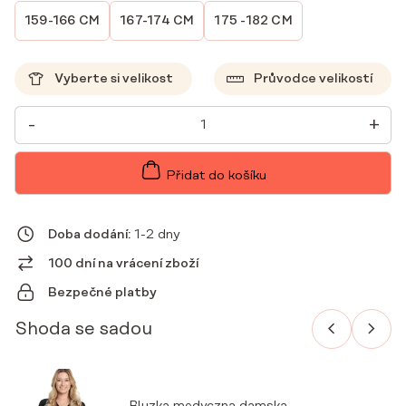
159-166 CM
167-174 CM
175 -182 CM
Vyberte si velikost
Průvodce velikostí
DÁMSKÉ
-
+
LÉKAŘSKÉ
KALHOTY
PROSTE
SCRUBS
Přidat do košíku
BASIC
BLACK
MNOŽSTVÍ
Doba dodání:
1-2 dny
100 dní na vrácení zboží
Bezpečné platby
Shoda se sadou