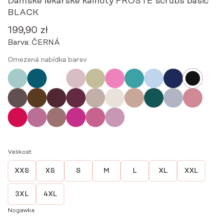
Dámské lékařské kalhoty PROSTE scrubs basic
BLACK
199,90
zł
Barva:
ČERNÁ
Omezená nabídka barev
Velikost
XXS
XS
S
M
L
XL
XXL
3XL
4XL
Nogawka