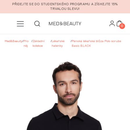
Přeskočit na hlavní obsah
PŘIDEJTE SE DO STUDENTSKÉHO PROGRAMU A ZÍSKEJTE 15%
TRVALOU SLEVU!
0
Med&Beauty
/
Pro
/
Základní
/
Lékařské
/
Pánská lékařská blůza Polo scrubs
něj
kolekce
halenky
Basic BLACK