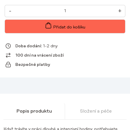
PÁNSKÁ
-
+
LÉKAŘSKÁ
BLŮZA
POLO
SCRUBS
Přidat do košíku
BASIC
BLACK
MNOŽSTVÍ
Doba dodání:
1-2 dny
100 dní na vrácení zboží
Bezpečné platby
Popis produktu
Složení a péče
Když trávíte v práci dlouhé a intenzivní hodiny, potřebujete