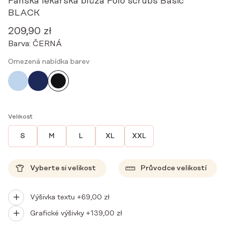
Pánská lékařská blůza Polo scrubs Basic
BLACK
209,90
zł
Barva:
ČERNÁ
Omezená nabídka barev
Velikost
S
M
L
XL
XXL
Vyberte si velikost
Průvodce velikostí
Výšivka textu +
69,00
zł
Grafické výšivky +
139,00
zł