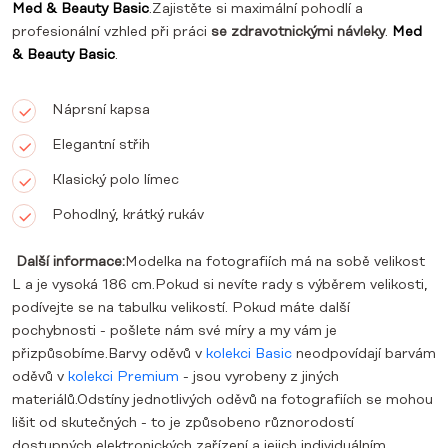
Med & Beauty Basic
.Zajistěte si maximální pohodlí a
profesionální vzhled při práci
se zdravotnickými návleky
.
Med
& Beauty Basic
.
Náprsní kapsa
Elegantní střih
Klasický polo límec
Pohodlný, krátký rukáv
Další informace:
Modelka na fotografiích má na sobě velikost
L a je vysoká 186 cm.Pokud si nevíte rady s výběrem velikosti,
podívejte se na tabulku velikostí. Pokud máte další
pochybnosti - pošlete nám své míry a my vám je
přizpůsobíme.Barvy oděvů v
kolekci Basic
neodpovídají barvám
oděvů v
kolekci Premium
- jsou vyrobeny z jiných
materiálů.Odstíny jednotlivých oděvů na fotografiích se mohou
lišit od skutečných - to je způsobeno různorodostí
dostupných elektronických zařízení a jejich individuálním