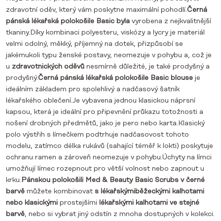
zdravotní oděv, který vám poskytne maximální pohodlí.
Černá
pánská lékařská polokošile Basic byla
vyrobena z nejkvalitnější
tkaniny.Díky kombinaci polyesteru, viskózy a lycry je materiál
velmi odolný, měkký, příjemný na dotek, přizpůsobí se
jakémukoli typu ženské postavy, neomezuje v pohybu a, což je
u
zdravotnických oděvů
nesmírně důležité, je také prodyšný a
prodyšný.
Černá pánská lékařská polokošile Basic blouse
je
ideálním základem pro spolehlivý a nadčasový šatník
lékařského oblečení.Je vybavena jednou klasickou náprsní
kapsou, která je ideální pro připevnění průkazu totožnosti a
nošení drobných předmětů, jako je pero nebo karta.Klasický
polo výstřih s límečkem podtrhuje nadčasovost tohoto
modelu, zatímco délka rukávů (sahající téměř k lokti) poskytuje
ochranu ramen a zároveň neomezuje v pohybu.Úchyty na límci
umožňují límec rozepnout pro větší volnost nebo zapnout u
krku.
Pánskou polokošili Med & Beauty Basic Scrubs v černé
barvě
můžete kombinovat
s lékařskými
běžeckými kalhotami
nebo
klasickými
prostejšími
lékařskými kalhotami ve stejné
barvě
, nebo si vybrat jiný odstín z mnoha dostupných v kolekci.