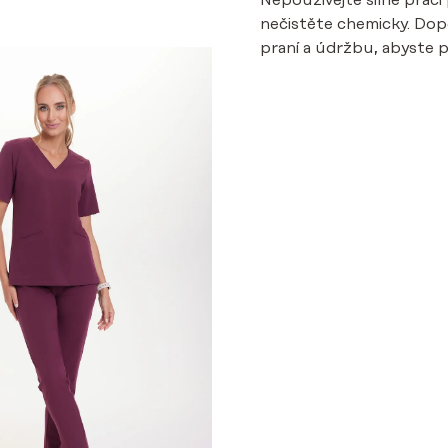
Nepoužívejte silné prací 
nečistěte chemicky. Do
praní a údržbu, abyste pr