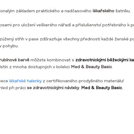
konalým základem praktického a nadčasového
lékařského
šatníku.
sami pro uložení veškerého nářadí a příslušenství potřebného k pr
, zúžený střih v pase zdůrazňuje všechny přednosti každé ženské pos
v pohybu.
rubínové barvě
můžete kombinovat s
zdravotnickými běžeckými ka
odstín z mnoha dostupných v kolekci
Med & Beauty Basic
.
leece
lékařské halenky
z certifikovaného prodyšného materiálu!
hled při práci
se zdravotnickými návleky
.
Med & Beauty Basic
.