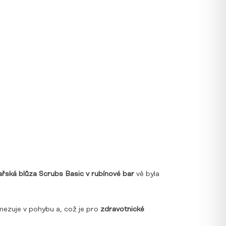
řská blůza Scrubs Basic
v rubínové bar
vě byla
omezuje v pohybu a, což je pro
zdravotnické