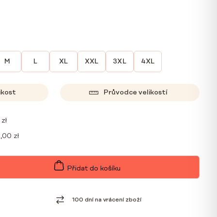
M
L
XL
XXL
3XL
4XL
ikost
Průvodce velikostí
0
zł
9,00
zł
Přidat do košíku
100 dní na vrácení zboží