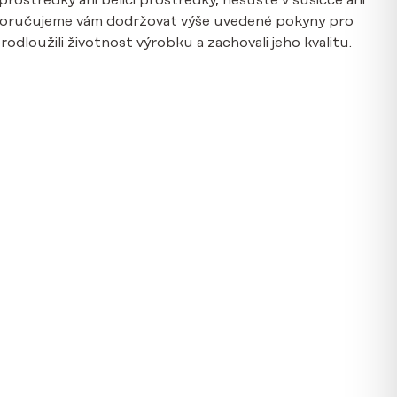
prostředky ani bělící prostředky, nesušte v sušičce ani
poručujeme vám dodržovat výše uvedené pokyny pro
odloužili životnost výrobku a zachovali jeho kvalitu.