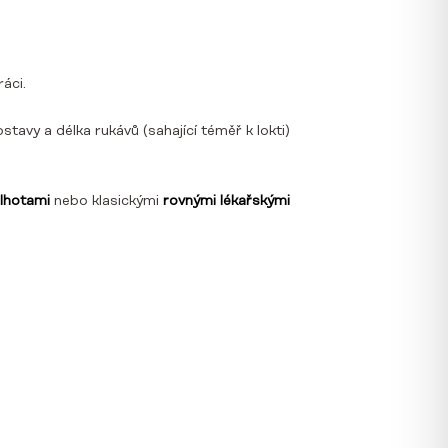
áci.
tavy a délka rukávů (sahající téměř k lokti)
lhotami
nebo klasickými
rovnými lékařskými