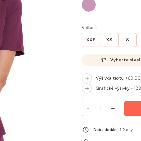
Velikost
XXS
XS
S
Vyberte si vel
Výšivka textu +
69,0
Grafické výšivky +
13
DÁMSKÁ
-
+
LÉKAŘSKÁ
HALENKA
SCRUBS
BASIC
RUBIN
Doba dodání:
1-2 dny
MNOŽSTVÍ