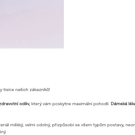
y tisíce našich zákazníků!
dravotní oděv,
který vám poskytne maximální pohodlí.
Dámská léka
ateriál měkký, velmi odolný, přizpůsobí se všem typům postavy, ne
ný.