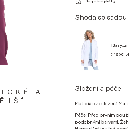
Bezpečné platby
Shoda se sadou
Klasyczn
319,90
zł
Složení a péče
ICKÉ A
ĚJŠÍ
Materiálové složení: Mate
Péče: Před prvním použi
podobnými barvami. Žehle