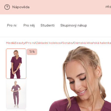
Přeskočit na hlavní obsah
Nápověda
PŘI
Pro ni
Pro něj
Studenti
Skupinový nákup
Med&Beauty
/
Pro ni
/
Základní kolekce
/
Scrubs
/
Dámská lékařská halenk
1
/
4