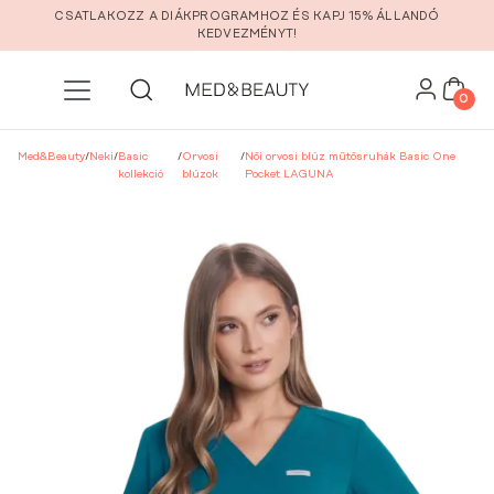
Ugrás a fő tartalomra
CSATLAKOZZ A DIÁKPROGRAMHOZ ÉS KAPJ 15% ÁLLANDÓ
KEDVEZMÉNYT!
0
Med&Beauty
/
Neki
/
Basic
/
Orvosi
/
Női orvosi blúz műtősruhák Basic One
kollekció
blúzok
Pocket LAGUNA