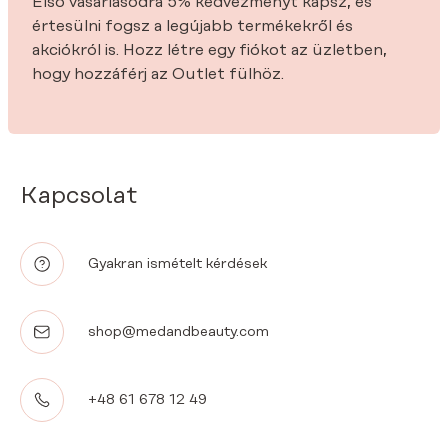
Első vásárlásodra 5% kedvezményt kapsz, és
értesülni fogsz a legújabb termékekről és
akciókról is. Hozz létre egy fiókot az üzletben,
hogy hozzáférj az Outlet fülhöz.
Kapcsolat
Gyakran ismételt kérdések
shop@medandbeauty.com
+48 61 678 12 49