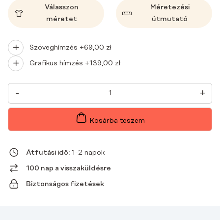
Válasszon
Méretezési
méretet
útmutató
Szöveghímzés +
69,00
zł
Grafikus hímzés +
139,00
zł
NŐI
-
+
ORVOSI
BLÚZ
MŰTŐSRUHÁK
BASIC
Kosárba teszem
ONE
POCKET
LAGUNA
MENNYISÉG
Átfutási idő:
1-2 napok
100 nap a visszaküldésre
Biztonságos fizetések