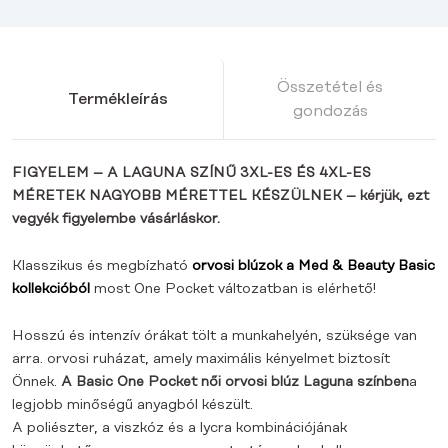
Összetétel és
Termékleírás
gondozás
FIGYELEM – A LAGUNA SZÍNŰ 3XL-ES ÉS 4XL-ES
MÉRETEK NAGYOBB MÉRETTEL KÉSZÜLNEK – kérjük, ezt
vegyék figyelembe vásárláskor.
Klasszikus és megbízható
orvosi blúzok a Med & Beauty Basic
kollekcióból
most One Pocket változatban is elérhető!
Hosszú és intenzív órákat tölt a munkahelyén, szüksége van
arra.
orvosi ruházat,
amely maximális kényelmet biztosít
Önnek.
A Basic One Pocket női orvosi blúz Laguna színben
a
legjobb minőségű anyagból
készült
.
A poliészter, a viszkóz és a lycra kombinációjának