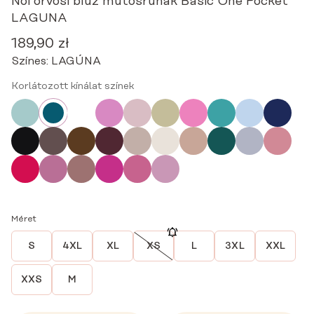
Női orvosi blúz műtősruhák Basic One Pocket
LAGUNA
189,90
zł
Színes:
LAGÚNA
Korlátozott kínálat színek
Méret
S
4XL
XL
XS
L
3XL
XXL
XXS
M