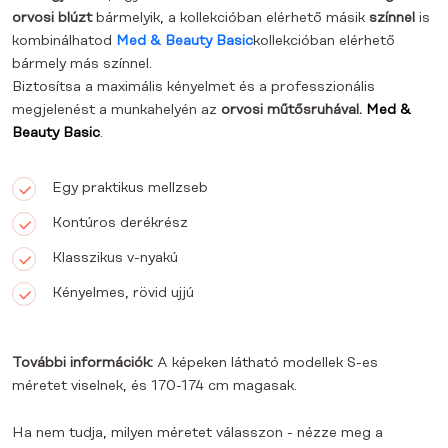
orvosi blúzt
bármelyik, a kollekcióban elérhető másik
színnel
is
kombinálhatod
Med & Beauty Basic
kollekcióban elérhető
bármely más színnel.
Biztosítsa a maximális kényelmet és a professzionális
megjelenést a munkahelyén az
orvosi műtősruhával.
Med &
Beauty Basic
.
Egy praktikus mellzseb
Kontúros derékrész
Klasszikus v-nyakú
Kényelmes, rövid ujjú
További információk:
A képeken látható modellek S-es
méretet viselnek, és 170-174 cm magasak.
Ha nem tudja, milyen méretet válasszon - nézze meg a