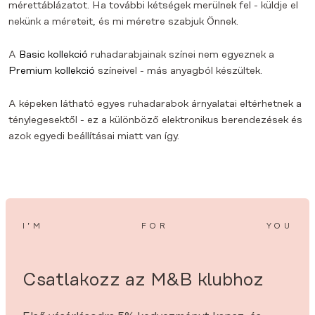
mérettáblázatot. Ha további kétségek merülnek fel - küldje el
nekünk a méreteit, és mi méretre szabjuk Önnek.
A
Basic kollekció
ruhadarabjainak színei nem egyeznek a
Premium kollekció
színeivel - más anyagból készültek.
A képeken látható egyes ruhadarabok árnyalatai eltérhetnek a
ténylegesektől - ez a különböző elektronikus berendezések és
azok egyedi beállításai miatt van így.
I’M
FOR
YOU
Csatlakozz az M&B klubhoz