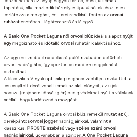
köszönhetően az anyag nagyon tartós, puha, kellemes
tapintású, alkalmazkodik bármilyen típusú női alakhoz, nem
korlátozza a mozgást, és - ami rendkívül fontos az
orvosi
ruházat
esetében - légáteresztő és lélegző.
A Basic One Pocket Laguna női orvosi blúz
ideális alapot
nyújt
egy
megbízható és időtálló
orvosi
ruhatár kialakításához.
Az egy mellzsebbel rendelkező pólót szabadon betűrheti
orvosi nadrágjába, így sportos és modern megjelenést
biztosíthat.
A klasszikus V-nyak optikailag meghosszabbítja a sziluettet, a
keskenyített derékvonal kiemeli az alak előnyeit, az ujjak
hossza (majdnem könyékig ér) pedig védelmet nyújt a vállaknak
anélkül, hogy korlátozná a mozgást.
A Basic One Pocket Laguna orvosi blúz remekül
mutat
az
új,
derékpántos
orvosi
jogger
nadrágjainkkal, valamint
a
klasszikus,
PROSTE szabású
vagy
széles szárú orvosi
nadrágjainkkal
, ugyanabban a színben.
A One Pocket Laguna