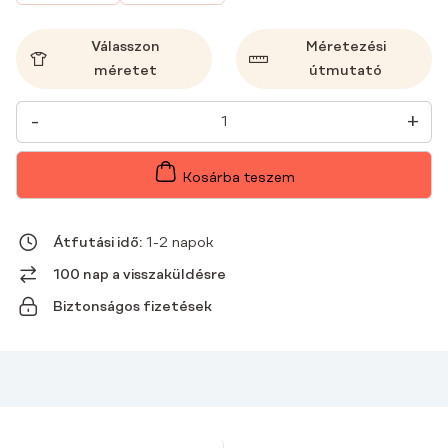
Válasszon
Méretezési
méretet
útmutató
NŐI
-
+
ORVOSI
NADRÁG
FLARE
MŰTŐSNADRÁG
Kosárba teszem
BASIC
LAGUNA
MENNYISÉG
Átfutási idő:
1-2 napok
100 nap a visszaküldésre
Biztonságos fizetések