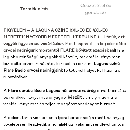
Összetétel és
Termékleírás
gondozás
FIGYELEM – A LAGUNA SZÍNŰ 3XL-ES ÉS 4XL-ES
MÉRETEK NAGYOBB MÉRETTEL KÉSZÜLNEK – kérjük, ezt
vegyék figyelembe vásárláskor.
Most kapható - a legkelendőbb
orvosi nadrágunk mostantól FLARE bővített szabásban!
Ha a
legjobb minőségű anyagokból készült, maximális kényelmet
biztosító orvosi ruházatot keresel, akkor a mi
Laguna színű
Flare Basic orvosi nadrágjaink
feltétlenül helyet kell kapnia a
ruhatárában.
A Flare scrubs Basic Laguna női orvosi nadrág
puha tapintású
és rendkívül kényelmes anyagból
készült
, amely maximális
viselési kényelmet és teljes mozgásszabadságot biztosít.
A poliészter, a viszkóz és a lycra kombinációja miatt az anyag
tökéletesen illeszkedik a női alakhoz, valamint rendkívül tartós