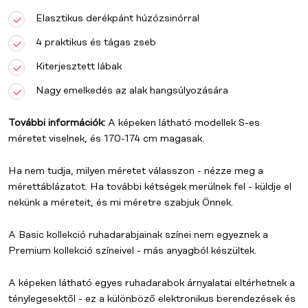
Elasztikus derékpánt húzózsinórral
4 praktikus és tágas zseb
Kiterjesztett lábak
Nagy emelkedés az alak hangsúlyozására
További információk:
A képeken látható modellek S-es
méretet viselnek, és 170-174 cm magasak.
Ha nem tudja, milyen méretet válasszon - nézze meg a
mérettáblázatot. Ha további kétségek merülnek fel - küldje el
nekünk a méreteit, és mi méretre szabjuk Önnek.
A
Basic kollekció
ruhadarabjainak színei nem egyeznek a
Premium kollekció
színeivel - más anyagból készültek.
A képeken látható egyes ruhadarabok árnyalatai eltérhetnek a
ténylegesektől - ez a különböző elektronikus berendezések és