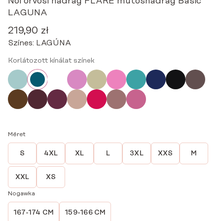
Női orvosi nadrág FLARE műtősnadrág Basic
LAGUNA
219,90
zł
Színes:
LAGÚNA
Korlátozott kínálat színek
Méret
S
4XL
XL
L
3XL
XXS
M
XXL
XS
Nogawka
167-174 CM
159-166 CM