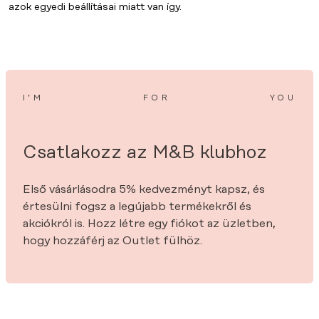
azok egyedi beállításai miatt van így.
I’M
FOR
YOU
Csatlakozz az M&B klubhoz
Első vásárlásodra 5% kedvezményt kapsz, és
értesülni fogsz a legújabb termékekről és
akciókról is. Hozz létre egy fiókot az üzletben,
hogy hozzáférj az Outlet fülhöz.