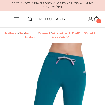
Ugrás a fő tartalomra
CSATLAKOZZ A DIÁKPROGRAMHOZ ÉS KAPJ 15% ÁLLANDÓ
KEDVEZMÉNYT!
0
Med&Beauty
/
Neki
/
Basic
/
Bozótosok
/
Női orvosi nadrág FLARE műtősnadrág
kollekció
Basic LAGUNA