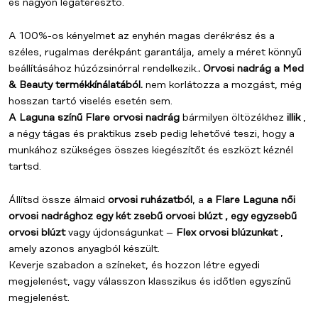
és nagyon légáteresztő.
A 100%-os kényelmet az enyhén magas derékrész és a
széles, rugalmas derékpánt garantálja, amely a méret könnyű
beállításához húzózsinórral rendelkezik.
.
Orvosi nadrág a Med
& Beauty termékkínálatából.
nem korlátozza a mozgást, még
hosszan tartó viselés esetén sem.
A Laguna színű Flare orvosi nadrág
bármilyen öltözékhez
illik
,
a négy tágas és praktikus zseb pedig lehetővé teszi, hogy a
munkához szükséges összes kiegészítőt és eszközt kéznél
tartsd.
Állítsd össze álmaid
orvosi ruházatból
, a
a Flare Laguna női
orvosi nadrághoz egy két zsebű orvosi blúzt , egy egyzsebű
orvosi blúzt
vagy újdonságunkat –
Flex orvosi blúzunkat
,
amely azonos anyagból készült.
Keverje szabadon a színeket, és hozzon létre egyedi
megjelenést, vagy válasszon klasszikus és időtlen egyszínű
megjelenést.