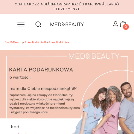
Ugrás a fő tartalomra
CSATLAKOZZ A DIÁKPROGRAMHOZ ÉS KAPJ 15% ÁLLANDÓ
KEDVEZMÉNYT!
0
Med&Beauty
/
Ajándékkártyák
/
Ajándékkártya