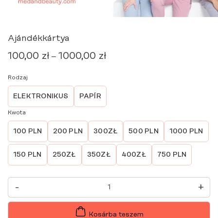
Ajándékkártya
100,00
zł
1000,00
zł
Ártartomány:
–
100,00 zł
Rodzaj
-
1000,00 zł
ELEKTRONIKUS
PAPÍR
Kwota
100 PLN
200 PLN
300ZŁ
500 PLN
1000 PLN
150 PLN
250ZŁ
350ZŁ
400ZŁ
750 PLN
AJÁNDÉKKÁRTYA
-
+
MENNYISÉG
Kosárba teszem