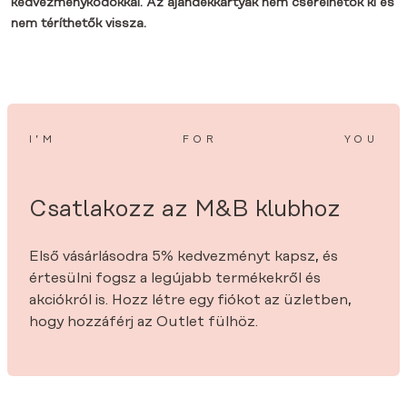
kedvezménykódokkal. Az ajándékkártyák nem cserélhetők ki és
nem téríthetők vissza.
I’M
FOR
YOU
Csatlakozz az M&B klubhoz
Első vásárlásodra 5% kedvezményt kapsz, és
értesülni fogsz a legújabb termékekről és
akciókról is. Hozz létre egy fiókot az üzletben,
hogy hozzáférj az Outlet fülhöz.