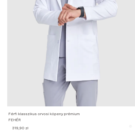
Férfi klasszikus orvosi köpeny prémium
FEHÉR
319,90
zł