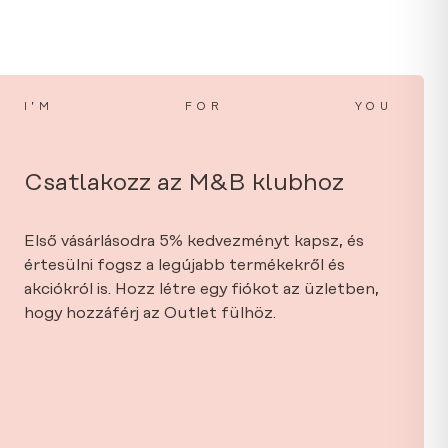
I’M
FOR
YOU
Csatlakozz az M&B klubhoz
Első vásárlásodra 5% kedvezményt kapsz, és
értesülni fogsz a legújabb termékekről és
akciókról is. Hozz létre egy fiókot az üzletben,
hogy hozzáférj az Outlet fülhöz.