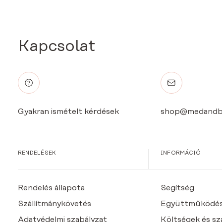
Kapcsolat
Gyakran ismételt kérdések
shop@medandb
RENDELÉSEK
INFORMÁCIÓ
Rendelés állapota
Segítség
Szállítmánykövetés
Együttműködé
Adatvédelmi szabályzat
Költségek és szál