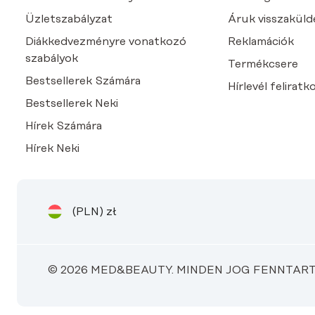
Üzletszabályzat
Áruk visszaküld
Diákkedvezményre vonatkozó
Reklamációk
szabályok
Termékcsere
Bestsellerek Számára
Hírlevél feliratk
Bestsellerek Neki
Hírek Számára
Hírek Neki
(PLN)
zł
© 2026 MED&BEAUTY. MINDEN JOG FENNTART