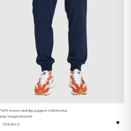
Férfi orvosi nadrág joggers műtősruha
alap tengerészkék
209,90
zł