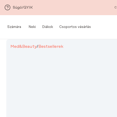
Ugrás a fő tartalomra
Súgó/GYIK
C
Számára
Neki
Diákok
Csoportos vásárlás
Med&Beauty
/
Bestsellerek