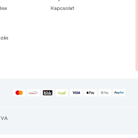
ése
Kapcsolat
ozás
VA.