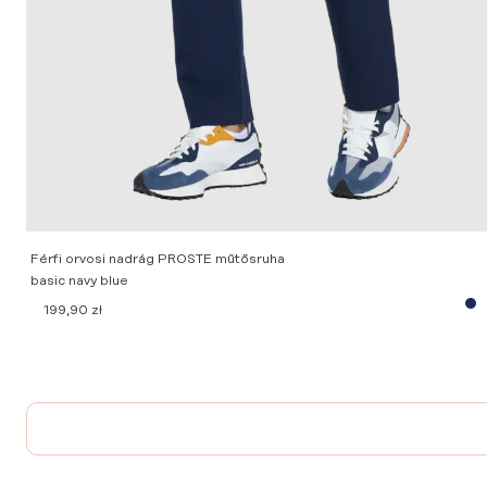
Férfi orvosi nadrág PROSTE műtősruha
basic navy blue
199,90
zł