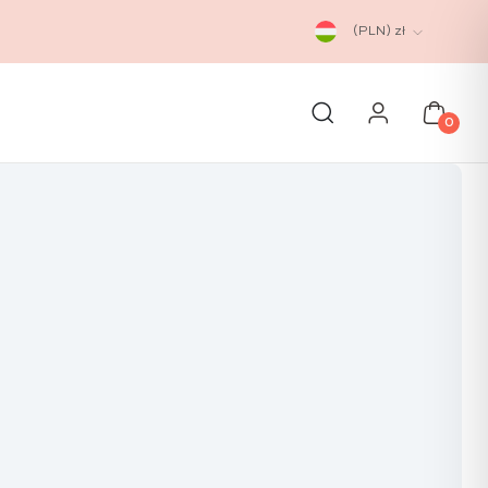
(PLN)
zł
0