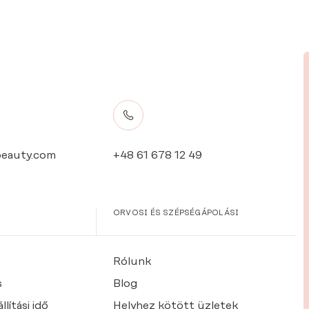
eauty.com
+48 61 678 12 49
ORVOSI ÉS SZÉPSÉGÁPOLÁSI
Rólunk
s
Blog
lítási idő
Helyhez kötött üzletek