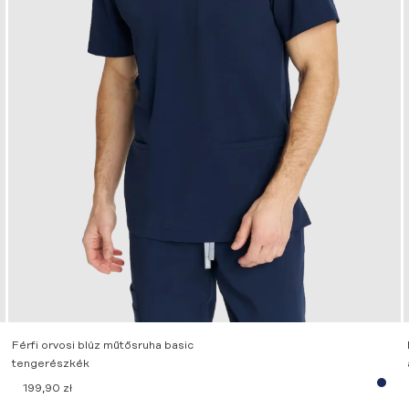
Férfi orvosi blúz műtősruha basic
tengerészkék
199,90
zł