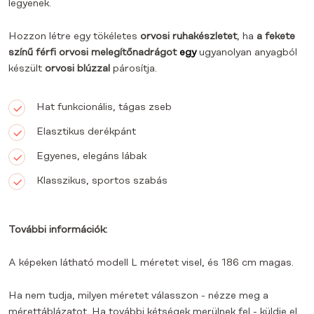
legyenek.
Hozzon létre egy tökéletes
orvosi ruhakészletet
, ha
a fekete
színű férfi orvosi melegítőnadrágot
egy
ugyanolyan anyagból
készült
orvosi blúzzal
párosítja.
Hat funkcionális, tágas zseb
Elasztikus derékpánt
Egyenes, elegáns lábak
Klasszikus, sportos szabás
További információk:
A képeken látható modell L méretet visel, és 186 cm magas.
Ha nem tudja, milyen méretet válasszon - nézze meg a
mérettáblázatot. Ha további kétségek merülnek fel - küldje el