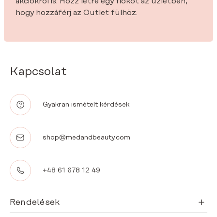
akciókról is. Hozz létre egy fiókot az üzletben,
hogy hozzáférj az Outlet fülhöz.
Kapcsolat
Gyakran ismételt kérdések
shop@medandbeauty.com
+48 61 678 12 49
Rendelések