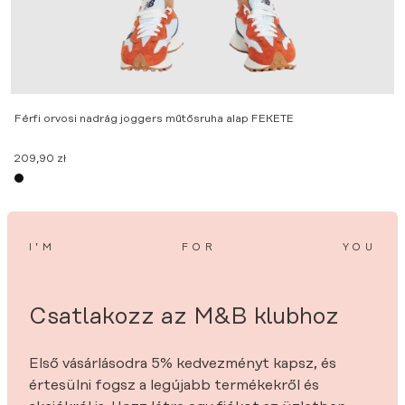
F
Férfi orvosi nadrág joggers műtősruha alap FEKETE
1
209,90
zł
I’M
FOR
YOU
Csatlakozz az M&B klubhoz
Első vásárlásodra 5% kedvezményt kapsz, és
értesülni fogsz a legújabb termékekről és