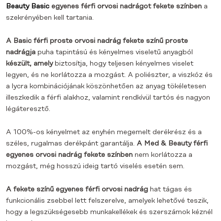
Beauty Basic
egyenes férfi orvosi nadrágot
fekete színben
a
szekrényében kell tartania.
A Basic férfi proste orvosi nadrág fekete színű proste
nadrágja
puha tapintású és kényelmes viseletű anyagból
készült, amely
biztosítja, hogy teljesen kényelmes viselet
legyen, és ne korlátozza a mozgást. A poliészter, a viszkóz és
a lycra kombinációjának köszönhetően az anyag tökéletesen
illeszkedik a férfi alakhoz, valamint rendkívül tartós és nagyon
légáteresztő.
A 100%-os kényelmet az enyhén megemelt derékrész és a
széles, rugalmas derékpánt garantálja.
A Med & Beauty férfi
egyenes orvosi nadrág fekete színben
nem korlátozza a
mozgást, még hosszú ideig tartó viselés esetén sem.
A fekete színű egyenes férfi orvosi nadrág
hat tágas és
funkcionális zsebbel lett felszerelve, amelyek lehetővé teszik,
hogy a legszükségesebb munkakellékek és szerszámok kéznél