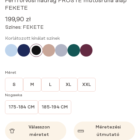
Férfi orvosi nadrág PROSTE műtősruha alap
FEKETE
199,90
zł
Színes:
FEKETE
Korlátozott kínálat színek
Méret
S
M
L
XL
XXL
Nogawka
175-184 CM
185-194 CM
Válasszon
Méretezési
méretet
útmutató