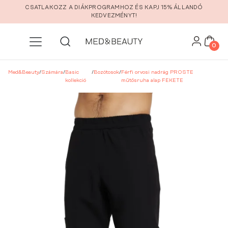
Ugrás a fő tartalomra
CSATLAKOZZ A DIÁKPROGRAMHOZ ÉS KAPJ 15% ÁLLANDÓ
KEDVEZMÉNYT!
0
Med&Beauty
/
Számára
/
Basic
/
Bozótosok
/
Férfi orvosi nadrág PROSTE
kollekció
műtősruha alap FEKETE