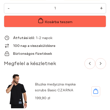
FÉRFI
-
+
ORVOSI
NADRÁG
PROSTE
MŰTŐSRUHA
Kosárba teszem
ALAP
FEKETE
MENNYISÉG
Átfutási idő:
1-2 napok
100 nap a visszaküldésre
Biztonságos fizetések
Megfelel a készletnek
Bluzka medyczna męska
scrubs Basic CZARNA
199,90
zł