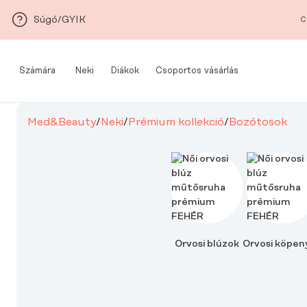
Ugrás a fő tartalomra
Súgó/GYIK
C
Számára
Neki
Diákok
Csoportos vásárlás
Med&Beauty
/
Neki
/
Prémium kollekció
/
Bozótosok
Orvosi blúzok
Orvosi köpen