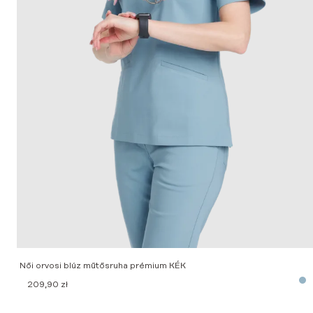
Női orvosi blúz műtősruha prémium KÉK
209,90
zł