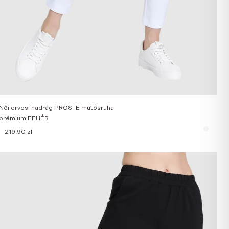
Női orvosi nadrág PROSTE műtősruha
prémium FEHÉR
219,90
zł