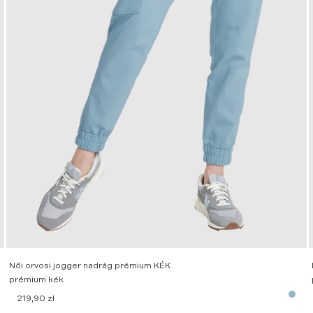
Női orvosi jogger nadrág prémium KÉK
prémium kék
219,90
zł