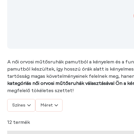
A női orvosi műtősruhák pamutból a kényelem és a funk
pamutból készültek, így hosszú órák alatt is kényelmes
tartósság magas követelményeinek felelnek meg, hane
kategóriás női orvosi műtősruhák választásával Ön a 
megfelelő tökéletes szettet!
Színes
Méret
12 termék