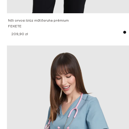
Női orvosi blúz műtősruha prémium
FEKETE
209,90
zł