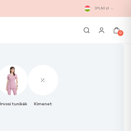
(PLN)
zł
0
rvosi tunikák
Kimenet