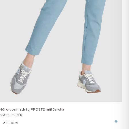
Női orvosi nadrág PROSTE műtősruha
prémium KÉK
219,90
zł