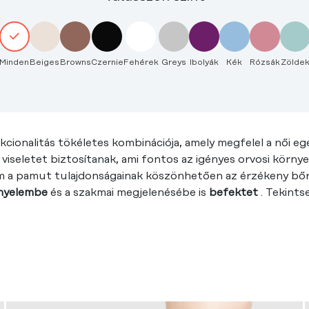
Minden
Beiges
Browns
Czernie
Fehérek
Greys
Ibolyák
Kék
Rózsák
Zölde
cionalitás tökéletes kombinációja, amely megfelel a női 
 viseletet biztosítanak, ami fontos az igényes orvosi körn
m a pamut tulajdonságainak köszönhetően az érzékeny bőr
kényelembe
és a szakmai megjelenésébe is
befektet
. Tekints