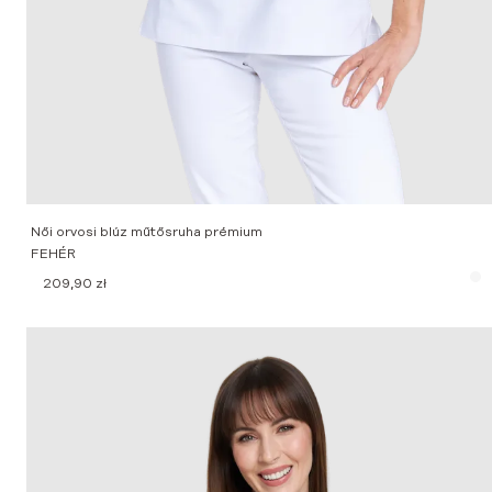
Női orvosi blúz műtősruha prémium
FEHÉR
209,90
zł