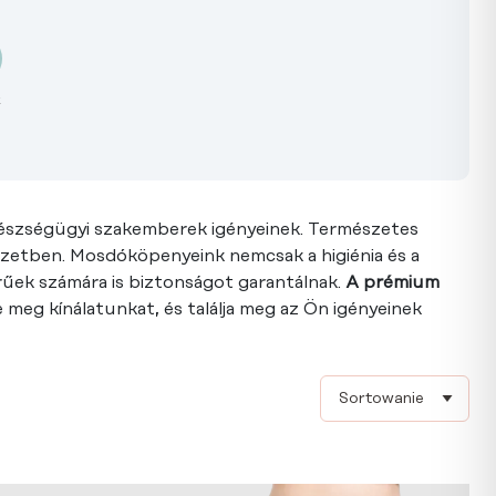
k
egészségügyi szakemberek igényeinek. Természetes
yezetben. Mosdóköpenyeink nemcsak a higiénia és a
űek számára is biztonságot garantálnak.
A prémium
e meg kínálatunkat, és találja meg az Ön igényeinek
Sort products