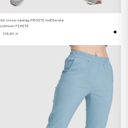
Női orvosi nadrág PROSTE műtősruha
prémium FEKETE
219,90
zł