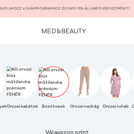
SATLAKOZZ A DIÁKPROGRAMHOZ ÉS KAPJ 15% ÁLLANDÓ KEDVEZMÉNYT!
yek
Orvosi kabátok
Bozótosok
Orvosi nadrág
Orvosi ruhák
O
Válasszon színt