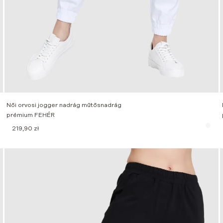
Női orvosi jogger nadrág műtősnadrág
prémium FEHÉR
219,90
zł