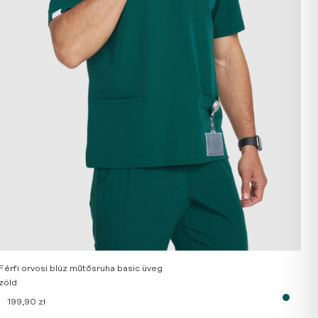
Férfi orvosi blúz műtősruha basic üveg
zöld
199,90
zł