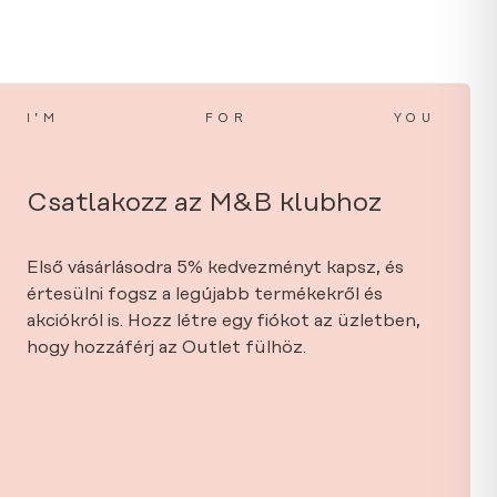
I’M
FOR
YOU
Csatlakozz az M&B klubhoz
Első vásárlásodra 5% kedvezményt kapsz, és
értesülni fogsz a legújabb termékekről és
akciókról is. Hozz létre egy fiókot az üzletben,
hogy hozzáférj az Outlet fülhöz.