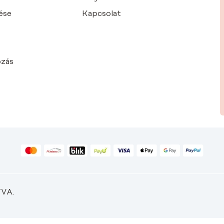
ése
Kapcsolat
ozás
VA.