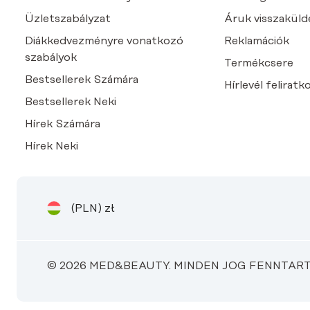
Üzletszabályzat
Áruk visszaküld
Diákkedvezményre vonatkozó
Reklamációk
szabályok
Termékcsere
Bestsellerek Számára
Hírlevél feliratk
Bestsellerek Neki
Hírek Számára
Hírek Neki
(PLN)
zł
© 2026 MED&BEAUTY. MINDEN JOG FENNTART