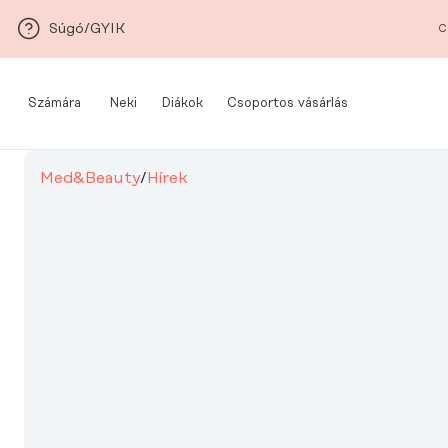
Ugrás a fő tartalomra
Súgó/GYIK
C
Számára
Neki
Diákok
Csoportos vásárlás
Med&Beauty
/
Hírek