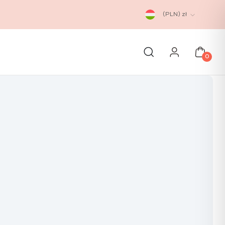
(PLN)
zł
0