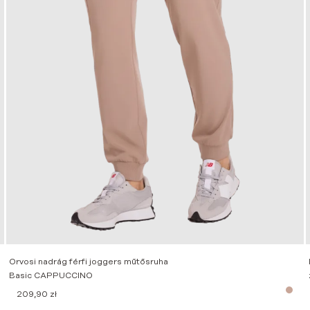
Orvosi nadrág férfi joggers műtősruha
Basic CAPPUCCINO
209,90
zł