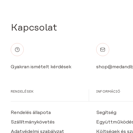
Kapcsolat
Gyakran ismételt kérdések
shop@medandb
RENDELÉSEK
INFORMÁCIÓ
Rendelés állapota
Segítség
Szállítmánykövetés
Együttműködé
Adatvédelmi szabályzat
Költségek és szál