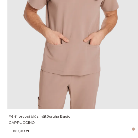
Férfi orvosi blúz műtősruha Basic
CAPPUCCINO
199,90
zł