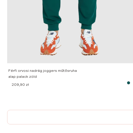
Férfi orvosi nadrág joggers műtősruha
alap palack zöld
209,90
zł