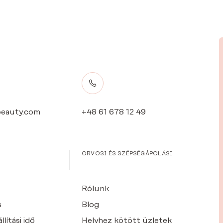
eauty.com
+48 61 678 12 49
ORVOSI ÉS SZÉPSÉGÁPOLÁSI
Rólunk
s
Blog
lítási idő
Helyhez kötött üzletek