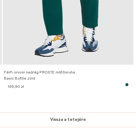
Férfi orvosi nadrág PROSTE műtősruha
Basic Bottle zöld
199,90
zł
Vissza a tetejére