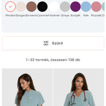
Minden
Beiges
Browns
Czernie
Fehérek
Greys
Ibolyák
Kék
Rózsák
Zö
Szűrő
1–33 termék, összesen 138 db