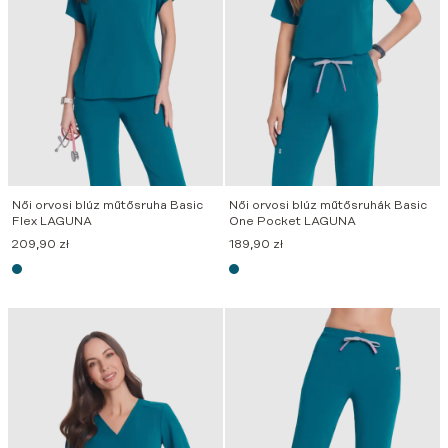
Női orvosi blúz műtősruha Basic
Női orvosi blúz műtősruhák Basic
Flex LAGUNA
One Pocket LAGUNA
209,90
zł
189,90
zł