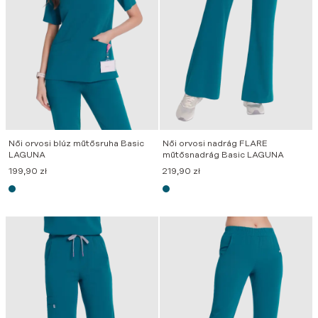
Női orvosi blúz műtősruha Basic
Női orvosi nadrág FLARE
LAGUNA
műtősnadrág Basic LAGUNA
199,90
zł
219,90
zł