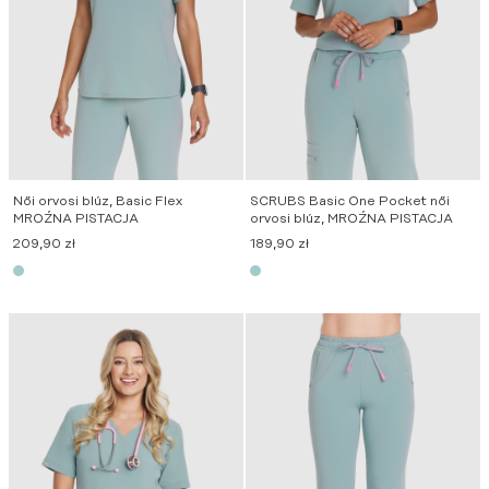
Női orvosi blúz, Basic Flex
SCRUBS Basic One Pocket női
MROŹNA PISTACJA
orvosi blúz, MROŹNA PISTACJA
209,90
zł
189,90
zł