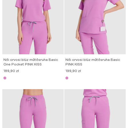
Női orvosi blúz műtősruha Basic
Női orvosi blúz műtősruha Basic
One Pocket PINK KISS
PINK KISS
189,90
zł
199,90
zł