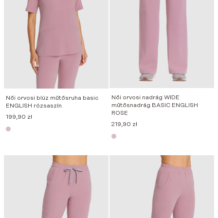
Női orvosi nadrág WIDE
Női orvosi blúz műtősruha basic
műtősnadrág BASIC ENGLISH
ENGLISH rózsaszín
ROSE
199,90
zł
219,90
zł