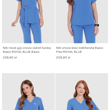
Női rövid ujjú orvosi clutch tunika
Női orvosi blúz műtősruha Basic
Basic ROYAL BLUE Basic
Flex ROYAL BLUE
239,90
zł
209,90
zł