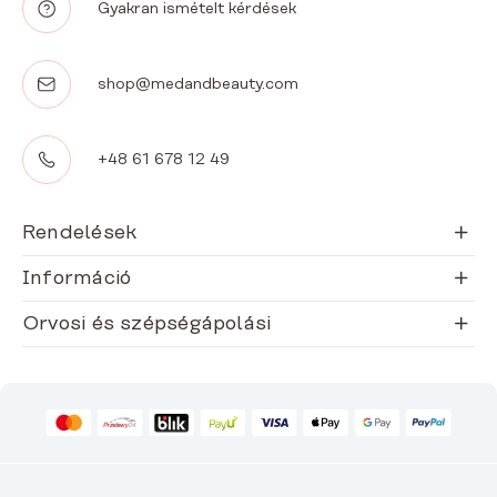
Gyakran ismételt kérdések
shop@medandbeauty.com
+48 61 678 12 49
Rendelések
Információ
Orvosi és szépségápolási