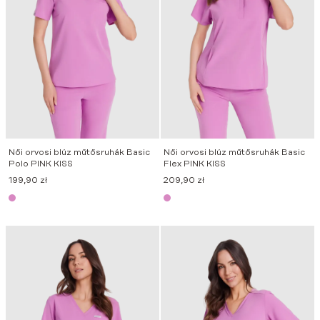
Női orvosi blúz műtősruhák Basic
Női orvosi blúz műtősruhák Basic
Polo PINK KISS
Flex PINK KISS
199,90
zł
209,90
zł