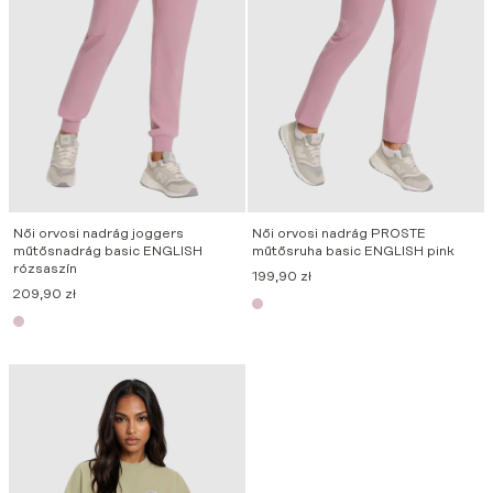
Női orvosi nadrág joggers
Női orvosi nadrág PROSTE
műtősnadrág basic ENGLISH
műtősruha basic ENGLISH pink
rózsaszín
199,90
zł
209,90
zł