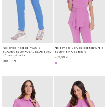
Női orvosi nadrág PROSTE
Női rövid ujjú orvosi boríték tunika
SCRUBS Basic ROYAL BLUE Basic
Basic PINK KISS Basic
női orvosi nadrág
239,90
zł
199,90
zł