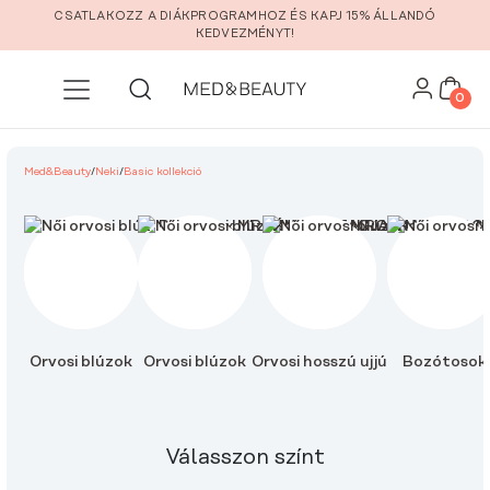
Ugrás a fő tartalomra
CSATLAKOZZ A DIÁKPROGRAMHOZ ÉS KAPJ 15% ÁLLANDÓ
KEDVEZMÉNYT!
0
Med&Beauty
/
Neki
/
Basic kollekció
Orvosi blúzok
Orvosi blúzok
Orvosi hosszú ujjú
Bozótosok
Válasszon színt