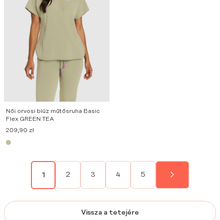
Női orvosi blúz műtősruha Basic
Flex GREEN TEA
209,90
zł
2
3
4
5
1
Vissza a tetejére