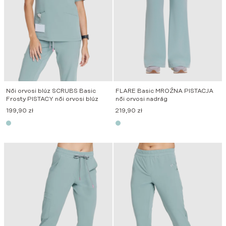
Női orvosi blúz SCRUBS Basic
FLARE Basic MROŹNA PISTACJA
Frosty PISTACY női orvosi blúz
női orvosi nadrág
199,90
zł
219,90
zł