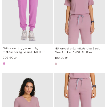
Női orvosi jogger nadrág
Női orvosi blúz műtősruha Basic
műtősnadrág Basic PINK KISS
One Pocket ENGLISH Pink
209,90
zł
189,90
zł