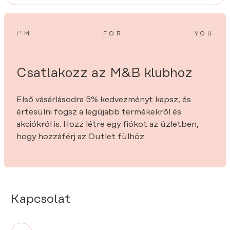
I’M
FOR
YOU
Csatlakozz az M&B klubhoz
Első vásárlásodra 5% kedvezményt kapsz, és
értesülni fogsz a legújabb termékekről és
akciókról is. Hozz létre egy fiókot az üzletben,
hogy hozzáférj az Outlet fülhöz.
Kapcsolat