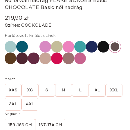
Női orvosi nadrág FLARE SCRUBS Basic
CHOCOLATE Basic női nadrág
219,90
zł
Színes:
CSOKOLÁDÉ
Korlátozott kínálat színek
Méret
XXS
XS
S
M
L
XL
XXL
3XL
4XL
Nogawka
159-166 CM
167-174 CM