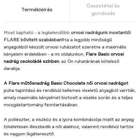
Összetétel és
Termékleírás
gondozás
Most kapható - a legkelendőbb
orvosi nadrágunk mostantól
FLARE bővített szabásban!
Ha a legjobb minőségű
anyagokból készült orvosi ruházatot szeretne a maximális
kényelem érdekében - a mi
oldalunkon.
Flare Basic orvosi
nadrág csokoládé színben.
az Ön ruhatárának kötelező
darabja.
A Flare műtősnadrág Basic Chocolate női orvosi nadrágot
puha tapintású és rendkívül kellemes viseletű anyagból varrták,
amely maximális kényelmet biztosít a viselés során és a teljes
mozgástartomány fenntartásában.
A poliészter, a viszkóz és a lycra kombinációja miatt az anyag
tökéletesen illeszkedik a női alakhoz, valamint rendkívül tartós
és nagyon légáteresztő.