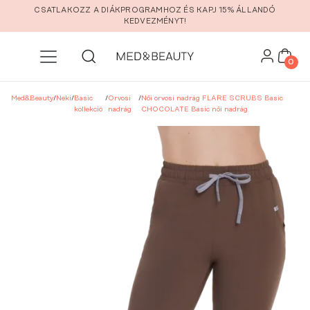
Ugrás a fő tartalomra
CSATLAKOZZ A DIÁKPROGRAMHOZ ÉS KAPJ 15% ÁLLANDÓ
KEDVEZMÉNYT!
0
Med&Beauty
/
Neki
/
Basic
/
Orvosi
/
Női orvosi nadrág FLARE SCRUBS Basic
kollekció
nadrág
CHOCOLATE Basic női nadrág