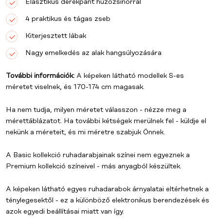
Elasztikus derékpánt húzózsinórral
4 praktikus és tágas zseb
Kiterjesztett lábak
Nagy emelkedés az alak hangsúlyozására
További információk:
A képeken látható modellek S-es
méretet viselnek, és 170-174 cm magasak.
Ha nem tudja, milyen méretet válasszon - nézze meg a
mérettáblázatot. Ha további kétségek merülnek fel - küldje el
nekünk a méreteit, és mi méretre szabjuk Önnek.
A
Basic kollekció
ruhadarabjainak színei nem egyeznek a
Premium kollekció
színeivel - más anyagból készültek.
A képeken látható egyes ruhadarabok árnyalatai eltérhetnek a
ténylegesektől - ez a különböző elektronikus berendezések és
azok egyedi beállításai miatt van így.