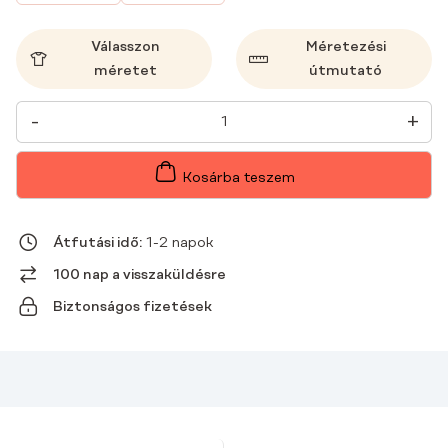
Válasszon
Méretezési
méretet
útmutató
NŐI
-
+
ORVOSI
NADRÁG
FLARE
SCRUBS
Kosárba teszem
BASIC
CHOCOLATE
BASIC
NŐI
Átfutási idő:
1-2 napok
NADRÁG
MENNYISÉG
100 nap a visszaküldésre
Biztonságos fizetések