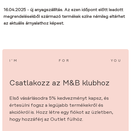
16.04.2025 - új anyagszállítás. Az ezen időpont előtt leadott
megrendelésekből származó termékek színe némileg eltérhet
az aktuális árnyalathoz képest.
I’M
FOR
YOU
Csatlakozz az M&B klubhoz
Első vásárlásodra 5% kedvezményt kapsz, és
értesülni fogsz a legújabb termékekről és
akciókról is. Hozz létre egy fiókot az üzletben,
hogy hozzáférj az Outlet fülhöz.