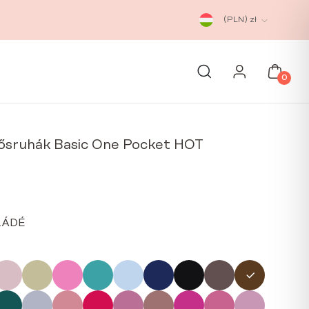
(PLN)
zł
0
tősruhák Basic One Pocket HOT
LÁDÉ