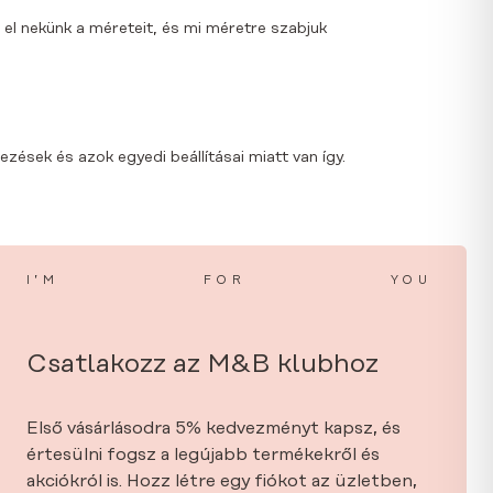
 el nekünk a méreteit, és mi méretre szabjuk
zések és azok egyedi beállításai miatt van így.
I’M
FOR
YOU
Csatlakozz az M&B klubhoz
Első vásárlásodra 5% kedvezményt kapsz, és
értesülni fogsz a legújabb termékekről és
akciókról is. Hozz létre egy fiókot az üzletben,