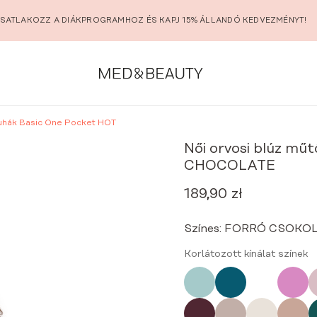
SATLAKOZZ A DIÁKPROGRAMHOZ ÉS KAPJ 15% ÁLLANDÓ KEDVEZMÉNYT!
ruhák Basic One Pocket HOT
Női orvosi blúz mű
CHOCOLATE
189,90
zł
Színes:
FORRÓ CSOKO
Korlátozott kínálat színek