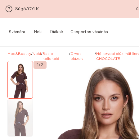
Ugrás a fő tartalomra
Súgó/GYIK
C
Számára
Neki
Diákok
Csoportos vásárlás
Med&Beauty
/
Neki
/
Basic
/
Orvosi
/
Női orvosi blúz műtős
kollekció
blúzok
CHOCOLATE
1
/
2