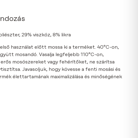
ondozás
iészter, 29% viszkóz, 8% likra
 első használat előtt mossa ki a terméket. 40°C-on,
együtt mosandó. Vasalja legfeljebb 110°C-on,
n erős mosószereket vagy fehérítőket, ne szárítsa
isztítsa. Javasoljuk, hogy kövesse a fenti mosási és
termék élettartamának maximalizálása és minőségének