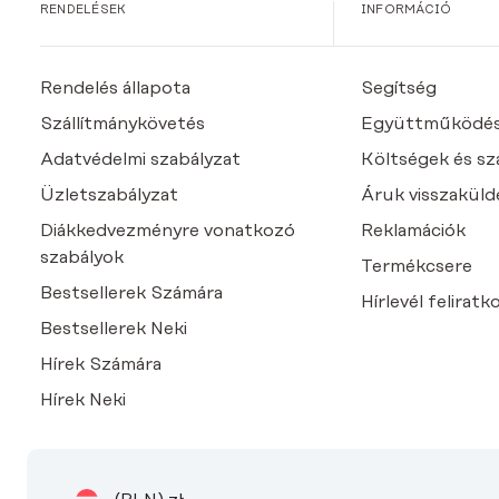
RENDELÉSEK
INFORMÁCIÓ
Rendelés állapota
Segítség
Szállítmánykövetés
Együttműködé
Adatvédelmi szabályzat
Költségek és szál
Üzletszabályzat
Áruk visszaküld
Diákkedvezményre vonatkozó
Reklamációk
szabályok
Termékcsere
Bestsellerek Számára
Hírlevél feliratk
Bestsellerek Neki
Hírek Számára
Hírek Neki