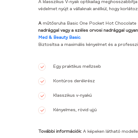
A klasszikus V-nyak optikailag meghosszabbítja a
védelmet nyújt a vállaknak anélkül, hogy korlát
A
műtősruha Basic One Pocket Hot Chocolate 
nadrággal vagy
a
széles
orvosi nadrággal ugya
Med & Beauty Basic
.
Biztosítsa a maximális kényelmet és a professz
Egy praktikus mellzseb
Kontúros derékrész
Klasszikus v-nyakú
Kényelmes, rövid ujjú
További információk:
A képeken látható modelle