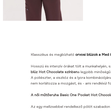
Klasszikus és megbízható
orvosi blúzok a Med 
Hosszú és intenzív órákat tölt a munkahelyén, s
blúz Hot Chocolate színben
a legjobb minőség
A poliészter, a viszkóz és a lycra kombinációjá
nem korlátozza a mozgást, és - ami rendkívül 
A női műtősruha Basic One Pocket Hot Chocolat
Az egy mellzsebbel rendelkező pólót szabadon b