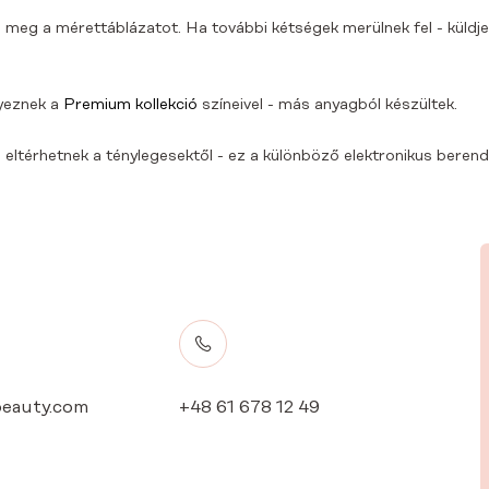
 meg a mérettáblázatot. Ha további kétségek merülnek fel - küldje
yeznek a
Premium kollekció
színeivel - más anyagból készültek.
eltérhetnek a ténylegesektől - ez a különböző elektronikus berende
eauty.com
+48 61 678 12 49