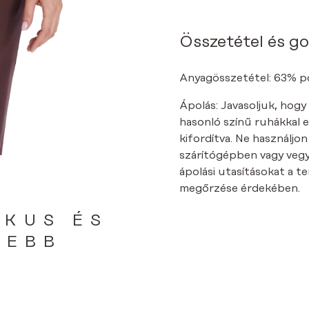
MENNYISÉG
Összetétel és g
Anyagösszetétel: 63% pol
Ápolás: Javasoljuk, hogy
hasonló színű ruhákkal 
kifordítva. Ne használjo
szárítógépben vagy vegyt
ápolási utasításokat a 
megőrzése érdekében.
IKUS ÉS
SEBB