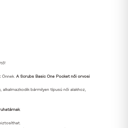
tő!
t Önnek.
A Scrubs Basic One Pocket női orvosi
, alkalmazkodik bármilyen típusú női alakhoz,
ruhatárnak
.
iztosíthat.