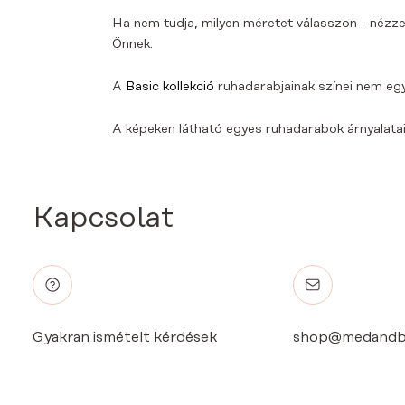
Ha nem tudja, milyen méretet válasszon - nézze
Önnek.
A
Basic kollekció
ruhadarabjainak színei nem eg
A képeken látható egyes ruhadarabok árnyalatai 
Kapcsolat
Gyakran ismételt kérdések
shop@medandb