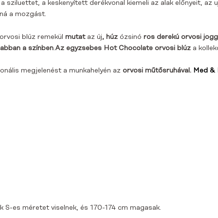
 sziluettet, a keskenyített derékvonal kiemeli az alak előnyeit, az
ozná a mozgást.
orvosi blúz
remekül
mutat
az új
, húz
ózsinó
ros derekú
orvosi jogg
nabban a színben
.
Az egyzsebes Hot Chocolate orvosi blúz
a kolle
ionális megjelenést a munkahelyén az
orvosi műtősruhával.
Med & 
k S-es méretet viselnek, és 170-174 cm magasak.