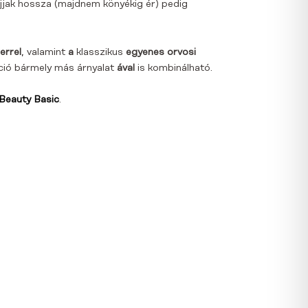
 ujjak hossza (majdnem könyékig ér) pedig
errel
, valamint
a
klasszikus
egyenes orvosi
kció bármely más árnyalat
ával
is kombinálható.
Beauty Basic
.