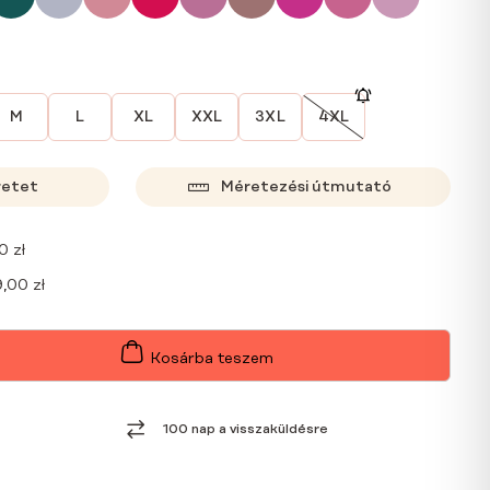
M
L
XL
XXL
3XL
4XL
retet
Méretezési útmutató
00
zł
9,00
zł
Kosárba teszem
100 nap a visszaküldésre