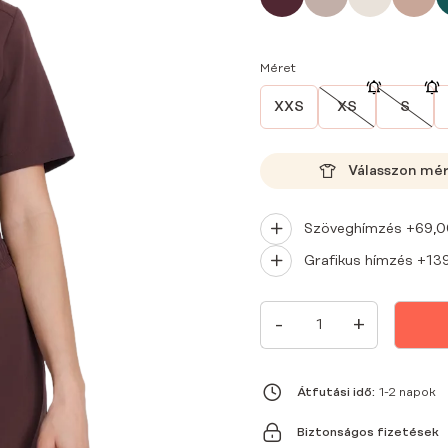
Méret
XXS
XS
S
Válasszon mé
Szöveghímzés +
69,
Grafikus hímzés +
13
NŐI
-
+
ORVOSI
BLÚZ
MŰTŐSRUHÁK
BASIC
ONE
Átfutási idő:
1-2 napok
POCKET
HOT
Biztonságos fizetések
CHOCOLATE