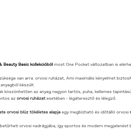
& Beauty Basic kollekcióból
most One Pocket változatban is elérhe
züksége van arra.
orvosi ruházat,
Ami maximális kényelmet biztosí
ű
anyagból készült
.
nak köszönhetően az anyag nagyon tartós, puha, kellemes tapintású
fontos az
orvosi ruházat
esetében - légáteresztő és lélegző.
e orvosi blúz tökéletes alapja
egy megbízható és időtálló orvosi
etűrheti orvosi nadrágjába, így sportos és modern megjelenést b