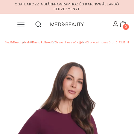
Ugrás a fő tartalomra
CSATLAKOZZ A DIÁKPROGRAMHOZ ÉS KAPJ 15% ÁLLANDÓ
KEDVEZMÉNYT!
0
Med&Beauty
/
Neki
/
Basic kollekció
/
Orvosi hosszú ujjú
/
Női orvosi hosszú ujjú RUBIN