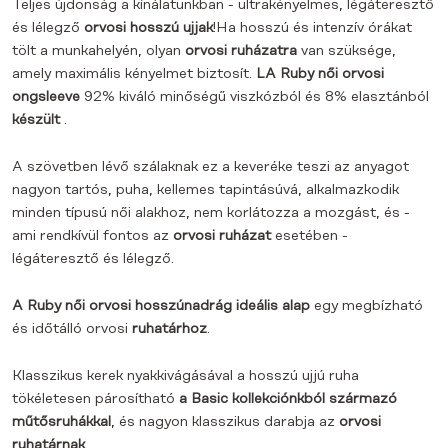
Teljes újdonság a kínálatunkban - ultrakényelmes, légáteresztő
és lélegző
orvosi hosszú ujjak
!
Ha hosszú és intenzív órákat
tölt a munkahelyén, olyan
orvosi ruházatra
van szüksége,
amely maximális kényelmet biztosít.
L
A Ruby női orvosi
ongsleeve
92% kiváló minőségű viszkózból és 8% elasztánból
készült
.
A szövetben lévő szálaknak ez a keveréke teszi az anyagot
nagyon tartós, puha, kellemes tapintásúvá, alkalmazkodik
minden típusú női alakhoz, nem korlátozza a mozgást, és -
ami rendkívül fontos az
orvosi ruházat
esetében -
légáteresztő és lélegző.
A Ruby női orvosi hosszúnadrág ideális alap
egy megbízható
és időtálló orvosi
ruhatárhoz
.
Klasszikus kerek nyakkivágásával a hosszú ujjú ruha
tökéletesen párosítható
a Basic kollekciónkból származó
műtősruhákkal
, és nagyon klasszikus darabja az
orvosi
ruhatárnak
.