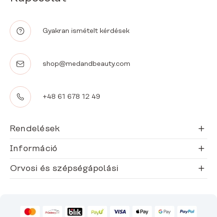
Gyakran ismételt kérdések
shop@medandbeauty.com
+48 61 678 12 49
Rendelések
Információ
Orvosi és szépségápolási