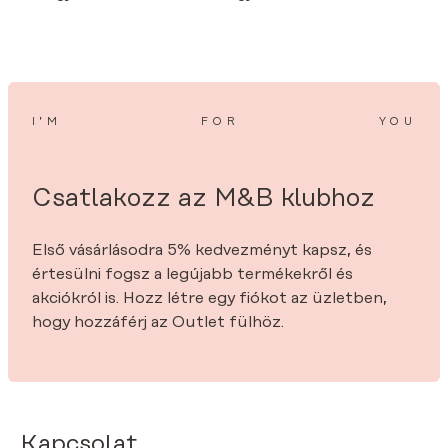
I’M
FOR
YOU
Csatlakozz az M&B klubhoz
Első vásárlásodra 5% kedvezményt kapsz, és
értesülni fogsz a legújabb termékekről és
akciókról is. Hozz létre egy fiókot az üzletben,
hogy hozzáférj az Outlet fülhöz.
Kapcsolat