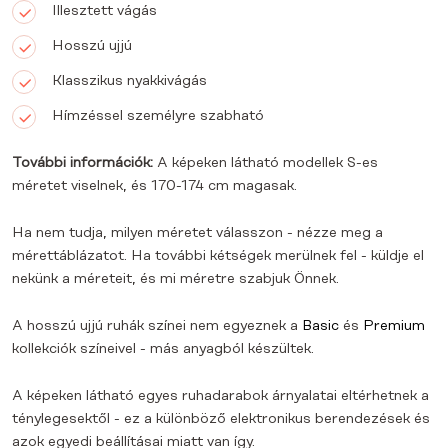
Illesztett vágás
Hosszú ujjú
Klasszikus nyakkivágás
Hímzéssel személyre szabható
További információk:
A képeken látható modellek S-es
méretet viselnek, és 170-174 cm magasak.
Ha nem tudja, milyen méretet válasszon - nézze meg a
mérettáblázatot. Ha további kétségek merülnek fel - küldje el
nekünk a méreteit, és mi méretre szabjuk Önnek.
A hosszú ujjú ruhák színei nem egyeznek a
Basic
és
Premium
kollekciók színeivel - más anyagból készültek.
A képeken látható egyes ruhadarabok árnyalatai eltérhetnek a
ténylegesektől - ez a különböző elektronikus berendezések és
azok egyedi beállításai miatt van így.