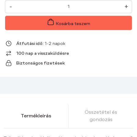
NŐI
-
+
ORVOSI
HOSSZÚ
UJJÚ
RUBIN
Kosárba teszem
MENNYISÉG
Átfutási idő:
1-2 napok
100 nap a visszaküldésre
Biztonságos fizetések
Összetétel és
Termékleírás
gondozás