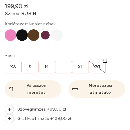
199,90
zł
Színes:
RUBIN
Korlátozott kínálat színek
Méret
XS
S
M
L
XL
XXL
Válasszon
Méretezési
méretet
útmutató
Szöveghímzés +
69,00
zł
Grafikus hímzés +
139,00
zł