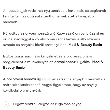
A hosszú ujjak védelmet nyújtanak az alkaroknak, és segítenek
fenntartani az optimális testhőmérsékletet a hidegebb
napokon.
Párosítsa
az orvosi hosszú ujjú Ruby színű
orvosi blúzz
al és
orvosi nadrággal a kollekcióban rendelkezésre álló számos
szabás és árnyalat közül bármelyikben.
Med & Beauty Basic
.
Biztosítsa a maximális kényelmet és a professzionális
megjelenést a munkahelyén az
orvosi hosszú ujjakkal.
Med &
Beauty Basic
.
A női orvosi hosszú ujjú
pulóver sztreccs anyagból készült - a
méretek ellenőrzésénél vegye figyelembe, hogy az anyag
körülbelül 5 cm-t nyúlik.
Légáteresztő, lélegző és rugalmas anyag