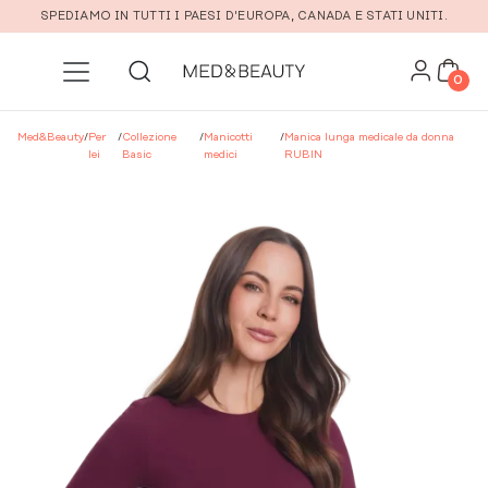
Vai al contenuto principale
SPEDIAMO IN TUTTI I PAESI D'EUROPA, CANADA E STATI UNITI.
0
Med&Beauty
/
Per
/
Collezione
/
Manicotti
/
Manica lunga medicale da donna
lei
Basic
medici
RUBIN