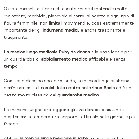
Questa miscela di fibre nel tessuto rende il materiale molto
resistente, morbido, piacevole al tatto, si adatta a ogni tipo di
figura femminile, non limita i movimenti e, cosa estremamente
importante per gli
indumenti medici
, è anche traspirante e
traspirante.
La manica lunga medicale Ruby da donna
è la base ideale per
un guardaroba di
abbigliamento medico
affidabile e senza
tempo.
Con il suo classico scollo rotondo, la manica lunga si abbina
perfettamente ai
camici della nostra collezione Basic
ed è un
pezzo molto classico del
guardaroba medico
.
Le maniche lunghe proteggono gli avambracci e aiutano a
mantenere la temperatura corporea ottimale nelle giornate più
fredde.
Abbina
la manica lunga medicale in Ruby
a una camicetta