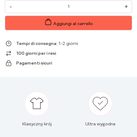
MANICA
-
+
LUNGA
MEDICALE
DA
DONNA
Aggiungi al carrello
RUBIN
QUANTITÀ
Tempi di consegna:
1-2 giorni
100 giorni per i resi
Pagamenti sicuri
Klasyczny krój
Ultra wygodne