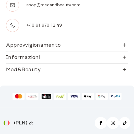
shop@medandbeauty.com
+48 61 678 12 49
Approvvigionamento
Informazioni
Med&Beauty
(PLN)
zł