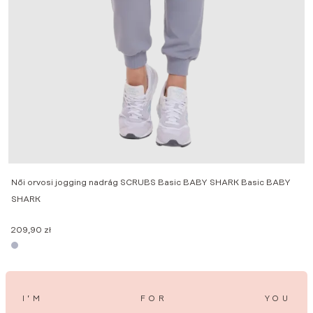
M
2
Női orvosi jogging nadrág SCRUBS Basic BABY SHARK Basic BABY
SHARK
209,90
zł
I’M
FOR
YOU