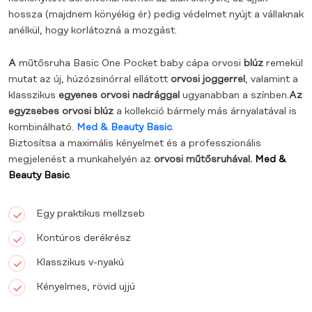
hossza (majdnem könyékig ér) pedig védelmet nyújt a vállaknak
anélkül, hogy korlátozná a mozgást.
A
műtősruha Basic One Pocket baby cápa orvosi
blúz
remekül
mutat az új, húzózsinórral ellátott
orvosi joggerrel
, valamint a
klasszikus
egyenes orvosi nadrággal
ugyanabban a színben.
Az
egyzsebes orvosi blúz
a kollekció bármely más árnyalatával is
kombinálható.
Med & Beauty Basic
.
Biztosítsa a maximális kényelmet és a professzionális
megjelenést a munkahelyén az
orvosi műtősruhával.
Med &
Beauty Basic
.
Egy praktikus mellzseb
Kontúros derékrész
Klasszikus v-nyakú
Kényelmes, rövid ujjú