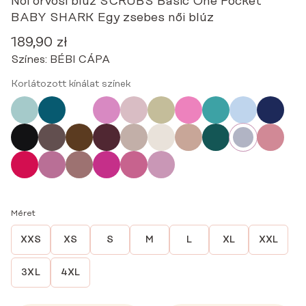
Női orvosi blúz SCRUBS Basic One Pocket
BABY SHARK Egy zsebes női blúz
189,90
zł
Színes:
BÉBI CÁPA
Korlátozott kínálat színek
Méret
XXS
XS
S
M
L
XL
XXL
3XL
4XL