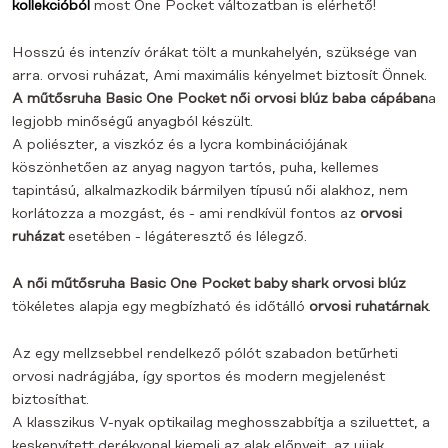
kollekcióból
most One Pocket változatban is elérhető!
Hosszú és intenzív órákat tölt a munkahelyén, szüksége van
arra.
orvosi ruházat,
Ami maximális kényelmet biztosít Önnek.
A műtősruha Basic One Pocket női orvosi blúz baba cápában
a
legjobb minőségű anyagból
készült
.
A poliészter, a viszkóz és a lycra kombinációjának
köszönhetően az anyag nagyon tartós, puha, kellemes
tapintású, alkalmazkodik bármilyen típusú női alakhoz, nem
korlátozza a mozgást, és - ami rendkívül fontos az
orvosi
ruházat
esetében - légáteresztő és lélegző.
A női műtősruha Basic One Pocket baby shark orvosi blúz
tökéletes alapja egy megbízható és időtálló
orvosi ruhatárnak
.
Az egy mellzsebbel rendelkező pólót szabadon betűrheti
orvosi nadrágjába, így sportos és modern megjelenést
biztosíthat.
A klasszikus V-nyak optikailag meghosszabbítja a sziluettet, a
keskenyített derékvonal kiemeli az alak előnyeit, az ujjak