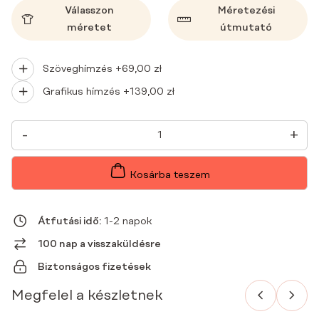
Válasszon
Méretezési
méretet
útmutató
Szöveghímzés +
69,00
zł
Grafikus hímzés +
139,00
zł
NŐI
-
+
ORVOSI
BLÚZ
SCRUBS
BASIC
Kosárba teszem
ONE
POCKET
BABY
SHARK
Átfutási idő:
1-2 napok
EGY
ZSEBES
100 nap a visszaküldésre
NŐI
BLÚZ
Biztonságos fizetések
MENNYISÉG
Megfelel a készletnek