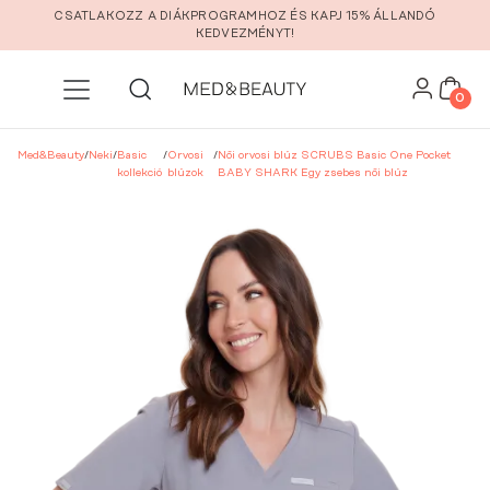
Ugrás a fő tartalomra
CSATLAKOZZ A DIÁKPROGRAMHOZ ÉS KAPJ 15% ÁLLANDÓ
KEDVEZMÉNYT!
0
Med&Beauty
/
Neki
/
Basic
/
Orvosi
/
Női orvosi blúz SCRUBS Basic One Pocket
kollekció
blúzok
BABY SHARK Egy zsebes női blúz