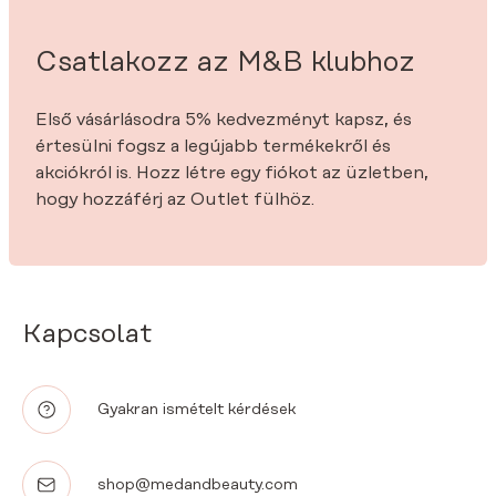
Csatlakozz az M&B klubhoz
Első vásárlásodra 5% kedvezményt kapsz, és
értesülni fogsz a legújabb termékekről és
akciókról is. Hozz létre egy fiókot az üzletben,
hogy hozzáférj az Outlet fülhöz.
Kapcsolat
Gyakran ismételt kérdések
shop@medandbeauty.com