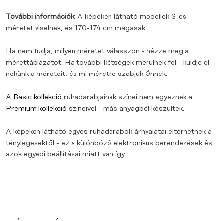
További információk:
A képeken látható modellek S-es
méretet viselnek, és 170-174 cm magasak.
Ha nem tudja, milyen méretet válasszon - nézze meg a
mérettáblázatot. Ha további kétségek merülnek fel - küldje el
nekünk a méreteit, és mi méretre szabjuk Önnek.
A
Basic kollekció
ruhadarabjainak színei nem egyeznek a
Premium kollekció
színeivel - más anyagból készültek.
A képeken látható egyes ruhadarabok árnyalatai eltérhetnek a
ténylegesektől - ez a különböző elektronikus berendezések és
azok egyedi beállításai miatt van így.