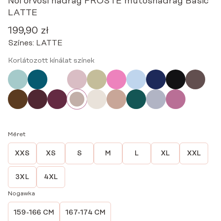
Női orvosi nadrág PROSTE műtősnadrág Basic
LATTE
199,90
zł
Színes:
LATTE
Korlátozott kínálat színek
Méret
XXS
XS
S
M
L
XL
XXL
3XL
4XL
Nogawka
159-166 CM
167-174 CM