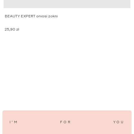
BEAUTY EXPERT orvosi zokni
N
25,90
zł
2
I’M
FOR
YOU