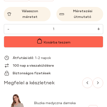
Válasszon
Méretezési
méretet
útmutató
NŐI
-
+
ORVOSI
NADRÁG
PROSTE
MŰTŐSNADRÁG
Kosárba teszem
BASIC
LATTE
MENNYISÉG
Átfutási idő:
1-2 napok
100 nap a visszaküldésre
Biztonságos fizetések
Megfelel a készletnek
Bluzka medyczna damska