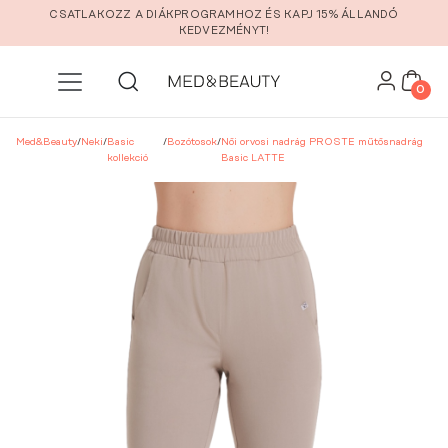
Ugrás a fő tartalomra
CSATLAKOZZ A DIÁKPROGRAMHOZ ÉS KAPJ 15% ÁLLANDÓ
KEDVEZMÉNYT!
0
Med&Beauty
/
Neki
/
Basic
/
Bozótosok
/
Női orvosi nadrág PROSTE műtősnadrág
kollekció
Basic LATTE