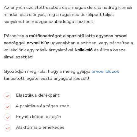
Az enyhén szűkített szabás és a magas derekú nadrág kiemeli
minden alak előnyeit, míg a rugalmas derékpánt teljes
kényelmet és mozgásszabadságot biztosít.
Párosítsa
a műtősnadrágot alapszintű latte egyenes orvosi
nadrággal
.
orvosi blúz
ugyanabban a színben, vagy párosítsa a
kollekciónk egy másik árnyalatával.
kollekció
és állítsa össze
álmai szettjét!
Győződjön meg róla, hogy a meleg gyapjú
orvosi blúzok
tanúsított légáteresztő anyagból készült!
Elasztikus derékpánt
4 praktikus és tágas zseb
Enyhén kúpos az alján
Alakformáló emelkedés