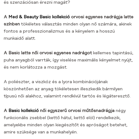
és szenzációsan érezni magát?
A
Med & Beauty Basic kollekció
orvosi egyenes nadrágja latte
színben
tökéletes választás minden olyan nő számára, akinek
fontos a professzionalizmus és a kényelem a hosszú
munkaidő alatt.
A Basic latte női orvosi egyenes nadrágot
kellemes tapintású,
puha anyagból varrták, így viselése maximális kényelmet nyújt,
és nem korlátozza a mozgást.
A poliészter, a viszkóz és a lycra kombinációjának
köszönhetően az anyag tökéletesen illeszkedik bármilyen
típusú női alakhoz, valamint rendkívül tartós és légáteresztő.
A
Basic kollekció
női egyszerű orvosi műtősnadrágja
négy
funkcionális zsebbel (kettő hátul, kettő elöl) rendelkezik,
amelyekbe minden olyan kiegészítőt és apróságot betehet,
amire szüksége van a munkahelyén.