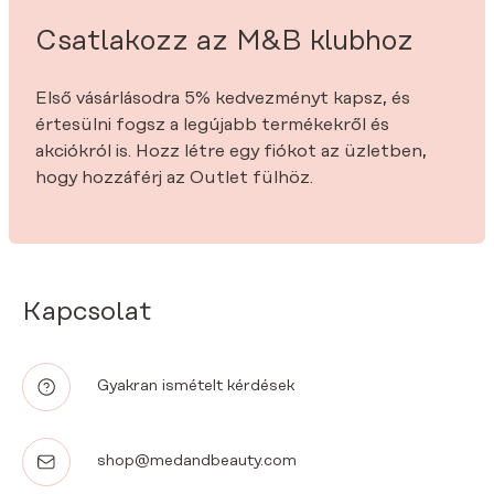
Csatlakozz az M&B klubhoz
Első vásárlásodra 5% kedvezményt kapsz, és
értesülni fogsz a legújabb termékekről és
akciókról is. Hozz létre egy fiókot az üzletben,
hogy hozzáférj az Outlet fülhöz.
Kapcsolat
Gyakran ismételt kérdések
shop@medandbeauty.com