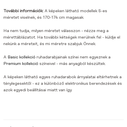
További információk:
A képeken látható modellek S-es
méretet viselnek, és 170-174 cm magasak.
Ha nem tudja, milyen méretet válasszon - nézze meg a
mérettáblázatot. Ha további kétségek merülnek fel - küldje el
nekünk a méreteit, és mi méretre szabjuk Önnek.
A
Basic kollekció
ruhadarabjainak színei nem egyeznek a
Premium kollekció
színeivel - más anyagból készültek.
A képeken látható egyes ruhadarabok árnyalatai eltérhetnek a
ténylegesektől - ez a különböző elektronikus berendezések és
azok egyedi beállításai miatt van így.