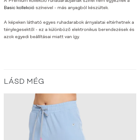
A Premium kollekció ruhadarabjainak színei nem egyeznek a
Basic kollekció
színeivel - más anyagból készültek.
A képeken látható egyes ruhadarabok árnyalatai eltérhetnek a
ténylegesektől - ez a különböző elektronikus berendezések és
azok egyedi beállításai miatt van így.
LÁSD MÉG