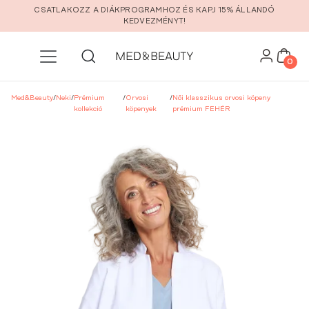
Ugrás a fő tartalomra
CSATLAKOZZ A DIÁKPROGRAMHOZ ÉS KAPJ 15% ÁLLANDÓ
KEDVEZMÉNYT!
0
Med&Beauty
/
Neki
/
Prémium
/
Orvosi
/
Női klasszikus orvosi köpeny
kollekció
köpenyek
prémium FEHÉR