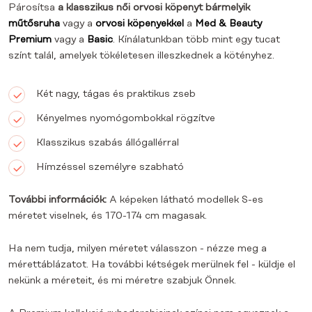
Párosítsa
a klasszikus női orvosi köpenyt bármelyik
műtősruha
vagy a
orvosi köpenyekkel
a
Med & Beauty
Premium
vagy a
Basic
. Kínálatunkban több mint egy tucat
színt talál, amelyek tökéletesen illeszkednek a kötényhez.
Két nagy, tágas és praktikus zseb
Kényelmes nyomógombokkal rögzítve
Klasszikus szabás állógallérral
Hímzéssel személyre szabható
További információk:
A képeken látható modellek S-es
méretet viselnek, és 170-174 cm magasak.
Ha nem tudja, milyen méretet válasszon - nézze meg a
mérettáblázatot. Ha további kétségek merülnek fel - küldje el
nekünk a méreteit, és mi méretre szabjuk Önnek.