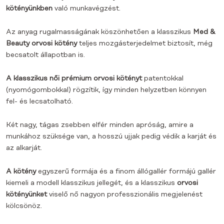
kötényünkben
való munkavégzést.
Az anyag rugalmasságának köszönhetően a klasszikus
Med &
Beauty orvosi kötény
teljes mozgásterjedelmet biztosít, még
becsatolt állapotban is.
A klasszikus női prémium orvosi kötényt
patentokkal
(nyomógombokkal) rögzítik, így minden helyzetben könnyen
fel- és lecsatolható.
Két nagy, tágas zsebben elfér minden apróság, amire a
munkához szüksége van, a hosszú ujjak pedig védik a karját és
az alkarját.
A kötény
egyszerű formája és a finom állógallér formájú gallér
kiemeli a modell klasszikus jellegét, és a klasszikus
orvosi
kötényünket
viselő nő nagyon professzionális megjelenést
kölcsönöz.