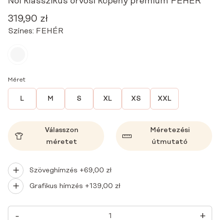
Női klasszikus orvosi köpeny prémium FEHÉR
319,90
zł
Színes:
FEHÉR
Méret
L
M
S
XL
XS
XXL
Válasszon
Méretezési
méretet
útmutató
Szöveghímzés +
69,00
zł
Grafikus hímzés +
139,00
zł
NŐI
-
+
KLASSZIKUS