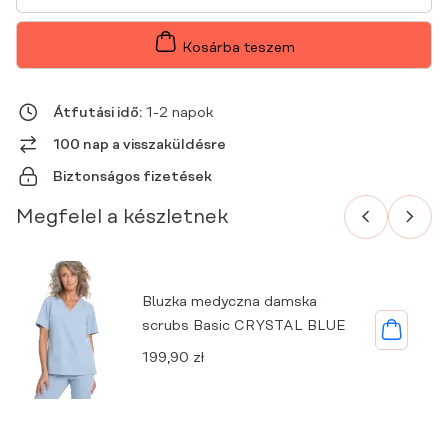
ORVOSI
KÖPENY
PRÉMIUM
Kosárba teszem
FEHÉR
MENNYISÉG
Átfutási idő:
1-2 napok
100 nap a visszaküldésre
Biztonságos fizetések
Megfelel a készletnek
Bluzka medyczna damska
scrubs Basic CRYSTAL BLUE
199,90
zł