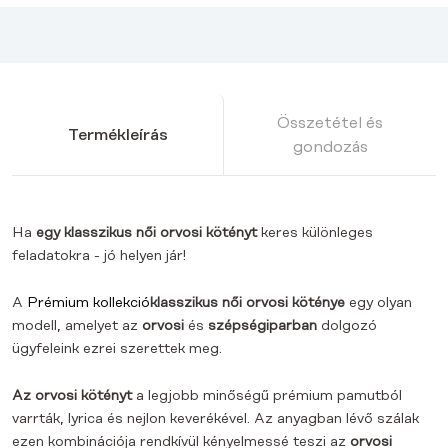
Összetétel és
Termékleírás
gondozás
Ha
egy klasszikus női orvosi kötényt
keres különleges
feladatokra - jó helyen jár!
A
Prémium kollekció
klasszikus női orvosi köténye
egy olyan
modell, amelyet az
orvosi
és
szépségiparban
dolgozó
ügyfeleink ezrei szerettek meg.
Az orvosi kötényt
a legjobb minőségű prémium pamutból
varrták, lyrica és nejlon keverékével. Az anyagban lévő szálak
ezen kombinációja rendkívül kényelmessé teszi az
orvosi