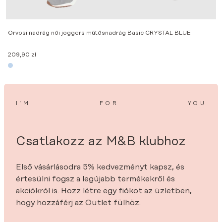
N
Orvosi nadrág női joggers műtősnadrág Basic CRYSTAL BLUE
1
209,90
zł
I’M
FOR
YOU
Csatlakozz az M&B klubhoz
Első vásárlásodra 5% kedvezményt kapsz, és
értesülni fogsz a legújabb termékekről és
akciókról is. Hozz létre egy fiókot az üzletben,
hogy hozzáférj az Outlet fülhöz.