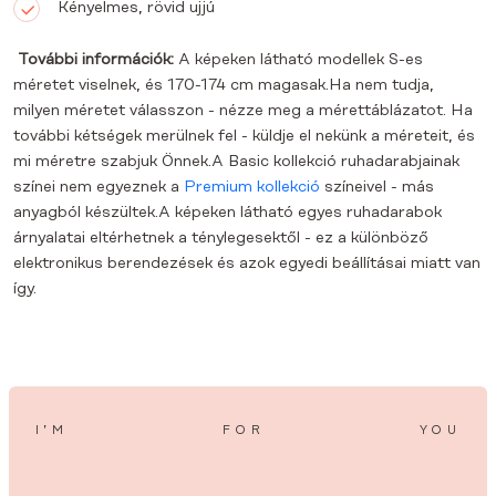
Kényelmes, rövid ujjú
További információk:
A képeken látható modellek S-es
méretet viselnek, és 170-174 cm magasak.Ha nem tudja,
milyen méretet válasszon - nézze meg a mérettáblázatot. Ha
további kétségek merülnek fel - küldje el nekünk a méreteit, és
mi méretre szabjuk Önnek.A Basic kollekció ruhadarabjainak
színei nem egyeznek a
Premium kollekció
színeivel - más
anyagból készültek.A képeken látható egyes ruhadarabok
árnyalatai eltérhetnek a ténylegesektől - ez a különböző
elektronikus berendezések és azok egyedi beállításai miatt van
így.
I’M
FOR
YOU