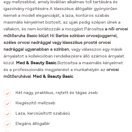
egy mellzsebbel, amely kiválóan alkalmas toll tartására és
igazolvány rögzítésére.A klasszikus állógallér gyönyörűen
kiemeli a modell eleganciáját, a laza, kontúros szabás
maximális kényelmet biztosít, az ujjak pedig szépen ülnek a
vállakon, és nem korlátozzák a mozgást.Párosítsa
a női orvosi
műtősruha Basic blúzt Hi Barbie színben orvosi
joggerrel,
széles
orvosi nadrággal vagy klasszikus prosté
orvosi
nadrággal ugyanabban a színben
, vagy válasszon egy másik
árnyalatot a kollekcióban rendelkezésre álló számos árnyalat
közül.
Med & Beauty Basic
.Biztosítsa a maximális kényelmet
és a professzionális megjelenést a munkahelyén az
orvosi
műtősruhával.
Med & Beauty Basic
.
Két nagy, praktikus, rejtett és tágas zseb
Kiegészítő mellzseb
Laza, karcsúsított szabású
Elegáns állógallér