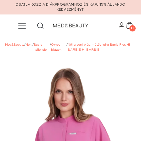
Ugrás a fő tartalomra
CSATLAKOZZ A DIÁKPROGRAMHOZ ÉS KAPJ 15% ÁLLANDÓ
KEDVEZMÉNYT!
0
Med&Beauty
/
Neki
/
Basic
/
Orvosi
/
Női orvosi blúz műtősruha Basic Flex HI
kollekció
blúzok
BARBIE HI BARBIE