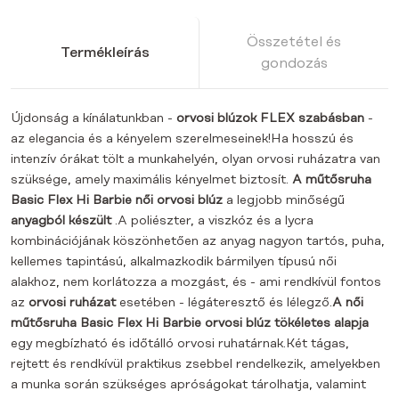
Összetétel és
Termékleírás
gondozás
Újdonság a kínálatunkban -
orvosi blúzok FLEX szabásban
-
az elegancia és a kényelem szerelmeseinek!Ha hosszú és
intenzív órákat tölt a munkahelyén, olyan orvosi ruházatra van
szüksége, amely maximális kényelmet biztosít.
A műtősruha
Basic Flex Hi Barbie női orvosi blúz
a legjobb minőségű
anyagból készült
.A poliészter, a viszkóz és a lycra
kombinációjának köszönhetően az anyag nagyon tartós, puha,
kellemes tapintású, alkalmazkodik bármilyen típusú női
alakhoz, nem korlátozza a mozgást, és - ami rendkívül fontos
az
orvosi ruházat
esetében - légáteresztő és lélegző.
A női
műtősruha
Basic Flex Hi Barbie orvosi blúz
tökéletes alapja
egy megbízható és időtálló orvosi ruhatárnak.Két tágas,
rejtett és rendkívül praktikus zsebbel rendelkezik, amelyekben
a munka során szükséges apróságokat tárolhatja, valamint