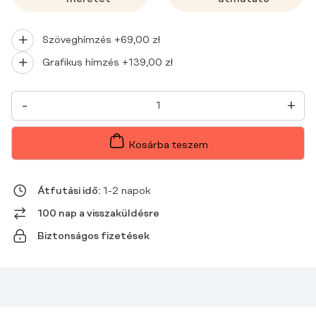
Szöveghímzés +
69,00
zł
Grafikus hímzés +
139,00
zł
NŐI
-
+
ORVOSI
BLÚZ
MŰTŐSRUHA
BASIC
Kosárba teszem
FLEX
HI
BARBIE
HI
Átfutási idő:
1-2 napok
BARBIE
MENNYISÉG
100 nap a visszaküldésre
Biztonságos fizetések