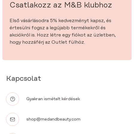
Csatlakozz az M&B klubhoz
Első vásárlásodra 5% kedvezményt kapsz, és
értesülni fogsz a legújabb termékekről és
akciókról is. Hozz létre egy fiókot az üzletben,
hogy hozzáférj az Outlet fülhöz.
Kapcsolat
Gyakran ismételt kérdések
shop@medandbeauty.com