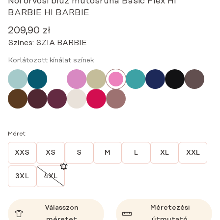
Női orvosi blúz műtősruha Basic Flex HI
BARBIE HI BARBIE
209,90
zł
Színes:
SZIA BARBIE
Korlátozott kínálat színek
Méret
XXS
XS
S
M
L
XL
XXL
3XL
4XL
Válasszon
Méretezési
méretet
útmutató