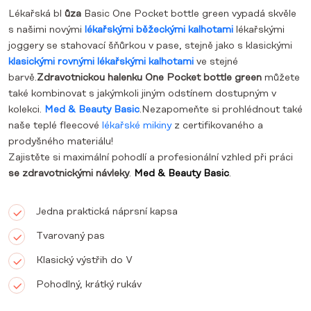
Lékařská bl
ůza
Basic One Pocket bottle green
vypadá skvěle
s našimi novými
lékařskými běžeckými kalhotami
lékařskými
joggery se stahovací šňůrkou v pase, stejně jako s klasickými
klasickými rovnými lékařskými kalhotami
ve stejné
barvě.
Zdravotnickou halenku One Pocket bottle green
můžete
také kombinovat s jakýmkoli jiným odstínem dostupným v
kolekci.
Med & Beauty Basic
.Nezapomeňte si prohlédnout také
naše teplé fleecové
lékařské mikiny
z certifikovaného a
prodyšného materiálu!
Zajistěte si maximální pohodlí a profesionální vzhled při práci
se zdravotnickými návleky
.
Med & Beauty Basic
.
Jedna praktická náprsní kapsa
Tvarovaný pas
Klasický výstřih do V
Pohodlný, krátký rukáv