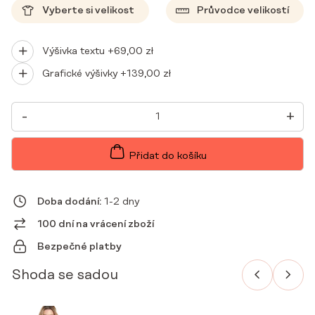
Vyberte si velikost
Průvodce velikostí
Výšivka textu +
69,00
zł
Grafické výšivky +
139,00
zł
DÁMSKÁ
-
+
LÉKAŘSKÁ
HALENKA
SCRUBS
BASIC
Přidat do košíku
ONE
POCKET
BOTTLE
GREEN
Doba dodání:
1-2 dny
MNOŽSTVÍ
100 dní na vrácení zboží
Bezpečné platby
Shoda se sadou