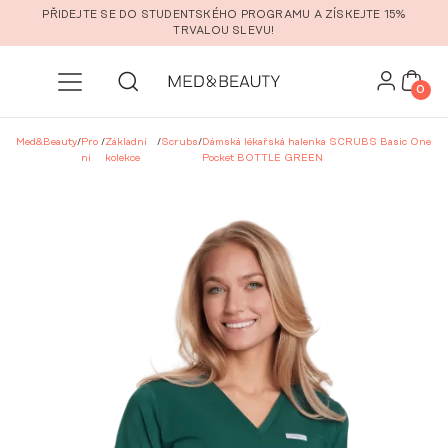
Přeskočit na hlavní obsah
PŘIDEJTE SE DO STUDENTSKÉHO PROGRAMU A ZÍSKEJTE 15%
TRVALOU SLEVU!
0
Med&Beauty
/
Pro
/
Základní
/
Scrubs
/
Dámská lékařská halenka SCRUBS Basic One
ni
kolekce
Pocket BOTTLE GREEN