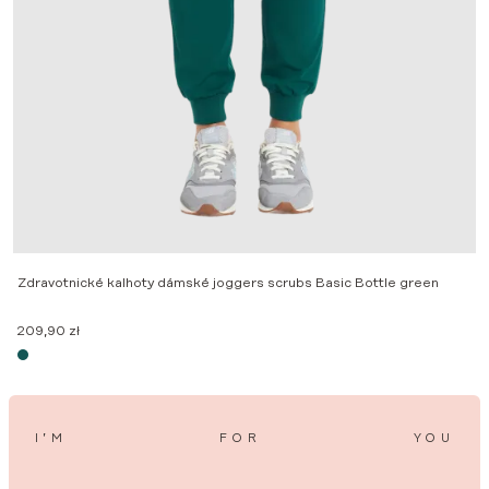
Z
2
Zdravotnické kalhoty dámské joggers scrubs Basic Bottle green
209,90
zł
I’M
FOR
YOU