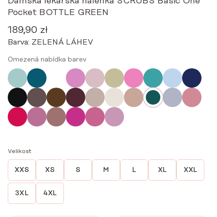
Dámská lékařská halenka SCRUBS Basic One
Pocket BOTTLE GREEN
189,90
zł
Barva:
ZELENÁ LÁHEV
Omezená nabídka barev
Velikost
XXS
XS
S
M
L
XL
XXL
3XL
4XL