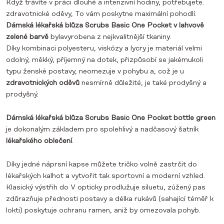
Když trávíte v práci dlouhé a intenzivní hodiny, potřebujete.
zdravotnické oděvy,
To vám poskytne maximální pohodlí.
Dámská lékařská blůza Scrubs Basic One Pocket v lahvově
zelené barvě
byla
vyrobena z nejkvalitnější tkaniny.
Díky kombinaci polyesteru, viskózy a lycry je materiál velmi
odolný, měkký, příjemný na dotek, přizpůsobí se jakémukoli
typu ženské postavy, neomezuje v pohybu a, což je u
zdravotnických oděvů
nesmírně důležité, je také prodyšný a
prodyšný.
Dámská lékařská blůza Scrubs Basic One Pocket bottle green
je dokonalým základem pro spolehlivý a nadčasový šatník
lékařského oblečení
.
Díky jedné náprsní kapse můžete tričko volně zastrčit do
lékařských kalhot a vytvořit tak sportovní a moderní vzhled.
Klasický výstřih do V opticky prodlužuje siluetu, zúžený pas
zdůrazňuje přednosti postavy a délka rukávů (sahající téměř k
lokti) poskytuje ochranu ramen, aniž by omezovala pohyb.